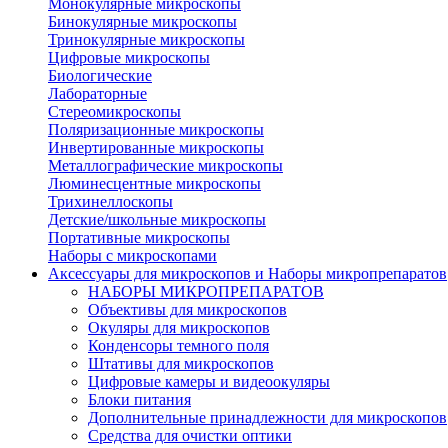
Монокулярные микроскопы
Бинокулярные микроскопы
Тринокулярные микроскопы
Цифровые микроскопы
Биологические
Лабораторные
Стереомикроскопы
Поляризационные микроскопы
Инвертированные микроскопы
Металлографические микроскопы
Люминесцентные микроскопы
Трихинеллоскопы
Детские/школьные микроскопы
Портативные микроскопы
Наборы с микроскопами
Аксессуары для микроскопов и Наборы микропрепаратов
НАБОРЫ МИКРОПРЕПАРАТОВ
Объективы для микроскопов
Окуляры для микроскопов
Конденсоры темного поля
Штативы для микроскопов
Цифровые камеры и видеоокуляры
Блоки питания
Дополнительные принадлежности для микроскопов
Средства для очистки оптики