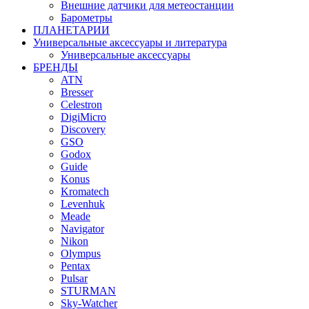
Внешние датчики для метеостанции
Барометры
ПЛАНЕТАРИИ
Универсальные аксессуары и литература
Универсальные аксессуары
БРЕНДЫ
ATN
Bresser
Celestron
DigiMicro
Discovery
GSO
Godox
Guide
Konus
Kromatech
Levenhuk
Meade
Navigator
Nikon
Olympus
Pentax
Pulsar
STURMAN
Sky-Watcher