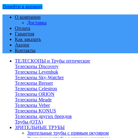
Перейти в корзину
О компании
Доставка
Оплата
Гарантия
Как заказать
Акции
Контакты
ТЕЛЕСКОПЫ и Трубы оптические
Телескопы Discovery
Телескопы Levenhuk
Телескопы Sky-Watcher
Телескопы Bresser
Телескопы Celestron
Телескопы ORION
Телескопы Meade
Телескопы Veber
Телескопы KONUS
Телескопы других брендов
Трубы (ОТА)
ЗРИТЕЛЬНЫЕ ТРУБЫ
Зрительные трубы с прямым окуляром