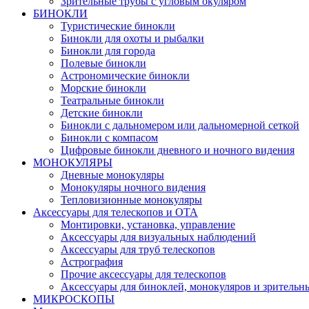
Зрительные трубы с угловым окуляром
БИНОКЛИ
Туристические бинокли
Бинокли для охоты и рыбалки
Бинокли для города
Полевые бинокли
Астрономические бинокли
Морские бинокли
Театральные бинокли
Детские бинокли
Бинокли с дальномером или дальномерной сеткой
Бинокли с компасом
Цифровые бинокли дневного и ночного видения
МОНОКУЛЯРЫ
Дневные монокуляры
Монокуляры ночного видения
Тепловизионные монокуляры
Аксессуары для телескопов и ОТА
Монтировки, установка, управление
Аксессуары для визуальных наблюдений
Аксессуары для труб телескопов
Астрография
Прочие аксессуары для телескопов
Аксессуары для биноклей, монокуляров и зрительн
МИКРОСКОПЫ