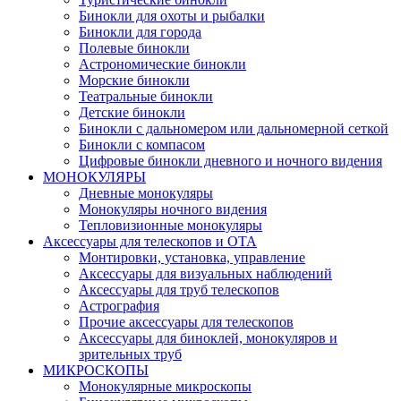
Бинокли для охоты и рыбалки
Бинокли для города
Полевые бинокли
Астрономические бинокли
Морские бинокли
Театральные бинокли
Детские бинокли
Бинокли с дальномером или дальномерной сеткой
Бинокли с компасом
Цифровые бинокли дневного и ночного видения
МОНОКУЛЯРЫ
Дневные монокуляры
Монокуляры ночного видения
Тепловизионные монокуляры
Аксессуары для телескопов и ОТА
Монтировки, установка, управление
Аксессуары для визуальных наблюдений
Аксессуары для труб телескопов
Астрография
Прочие аксессуары для телескопов
Аксессуары для биноклей, монокуляров и
зрительных труб
МИКРОСКОПЫ
Монокулярные микроскопы