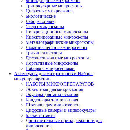
Бинокулярные микроскопы
Тринокулярные микроскопы
Цифровые микроскопы
Биологические
Лабораторные
Стереомикроскопы
Поляризационные микроскопы
Инвертированные микроскопы
Металлографические микроскопы
Люминесцентные микроскопы
Трихинеллоскопы
Детские/школьные микроскопы
Портативные микроскопы
Наборы с микроскопами
Аксессуары для микроскопов и Наборы
микропрепаратов
НАБОРЫ МИКРОПРЕПАРАТОВ
Объективы для микроскопов
Окуляры для микроскопов
Конденсоры темного поля
Штативы для микроскопов
Цифровые камеры и видеоокуляры
Блоки питания
Дополнительные принадлежности для
микроскопов