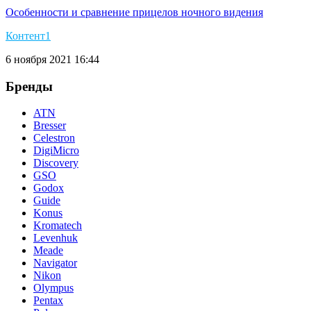
Особенности и сравнение прицелов ночного видения
Контент1
6 ноября 2021 16:44
Бренды
ATN
Bresser
Celestron
DigiMicro
Discovery
GSO
Godox
Guide
Konus
Kromatech
Levenhuk
Meade
Navigator
Nikon
Olympus
Pentax