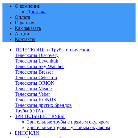
О компании
Доставка
Оплата
Гарантия
Как заказать
Акции
Контакты
ТЕЛЕСКОПЫ и Трубы оптические
Телескопы Discovery
Телескопы Levenhuk
Телескопы Sky-Watcher
Телескопы Bresser
Телескопы Celestron
Телескопы ORION
Телескопы Meade
Телескопы Veber
Телескопы KONUS
Телескопы других брендов
Трубы (ОТА)
ЗРИТЕЛЬНЫЕ ТРУБЫ
Зрительные трубы с прямым окуляром
Зрительные трубы с угловым окуляром
БИНОКЛИ