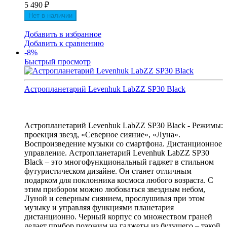
5 490
₽
Нет в наличии
Добавить в избранное
Добавить к сравнению
-8%
Быстрый просмотр
Астропланетарий Levenhuk LabZZ SP30 Black
Астропланетарий Levenhuk LabZZ SP30 Black - Режимы:
проекция звезд, «Северное сияние», «Луна».
Воспроизведение музыки со смартфона. Дистанционное
управление. Астропланетарий Levenhuk LabZZ SP30
Black – это многофункциональный гаджет в стильном
футуристическом дизайне. Он станет отличным
подарком для поклонника космоса любого возраста. С
этим прибором можно любоваться звездным небом,
Луной и северным сиянием, прослушивая при этом
музыку и управляя функциями планетария
дистанционно. Черный корпус со множеством граней
делает прибор похожим на гаджеты из будущего – такой