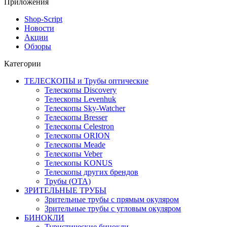
Приложения
Shop-Script
Новости
Акции
Обзоры
Категории
ТЕЛЕСКОПЫ и Трубы оптические
Телескопы Discovery
Телескопы Levenhuk
Телескопы Sky-Watcher
Телескопы Bresser
Телескопы Celestron
Телескопы ORION
Телескопы Meade
Телескопы Veber
Телескопы KONUS
Телескопы других брендов
Трубы (ОТА)
ЗРИТЕЛЬНЫЕ ТРУБЫ
Зрительные трубы с прямым окуляром
Зрительные трубы с угловым окуляром
БИНОКЛИ
Туристические бинокли