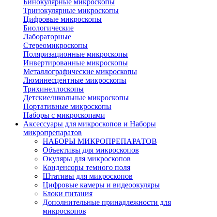
Бинокулярные микроскопы
Тринокулярные микроскопы
Цифровые микроскопы
Биологические
Лабораторные
Стереомикроскопы
Поляризационные микроскопы
Инвертированные микроскопы
Металлографические микроскопы
Люминесцентные микроскопы
Трихинеллоскопы
Детские/школьные микроскопы
Портативные микроскопы
Наборы с микроскопами
Аксессуары для микроскопов и Наборы
микропрепаратов
НАБОРЫ МИКРОПРЕПАРАТОВ
Объективы для микроскопов
Окуляры для микроскопов
Конденсоры темного поля
Штативы для микроскопов
Цифровые камеры и видеоокуляры
Блоки питания
Дополнительные принадлежности для
микроскопов