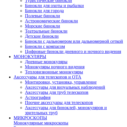
Туристические бинокли
Бинокли для охоты и рыбалки
Бинокли для города
Полевые бинокли
Астрономические бинокли
Морские бинокли
Театральные бинокли
Детские бинокли
Бинокли с дальномером или дальномерной сеткой
Бинокли с компасом
Цифровые бинокли дневного и ночного видения
МОНОКУЛЯРЫ
Дневные монокуляры
Монокуляры ночного видения
Тепловизионные монокуляры
Аксессуары для телескопов и ОТА
Монтировки, установка, управление
Аксессуары для визуальных наблюдений
Аксессуары для труб телескопов
Астрография
Прочие аксессуары для телескопов
Аксессуары для биноклей, монокуляров и
зрительных труб
МИКРОСКОПЫ
Монокулярные микроскопы