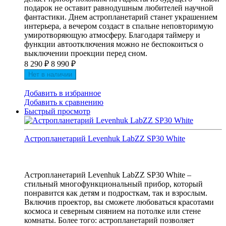
подарок не оставит равнодушным любителей научной
фантастики. Днем астропланетарий станет украшением
интерьера, а вечером создаст в спальне неповторимую
умиротворяющую атмосферу. Благодаря таймеру и
функции автоотключения можно не беспокоиться о
выключении проекции перед сном.
8 290
₽
8 990
₽
Нет в наличии
Добавить в избранное
Добавить к сравнению
Быстрый просмотр
Астропланетарий Levenhuk LabZZ SP30 White
Астропланетарий Levenhuk LabZZ SP30 White –
стильный многофункциональный прибор, который
понравится как детям и подросткам, так и взрослым.
Включив проектор, вы сможете любоваться красотами
космоса и северным сиянием на потолке или стене
комнаты. Более того: астропланетарий позволяет