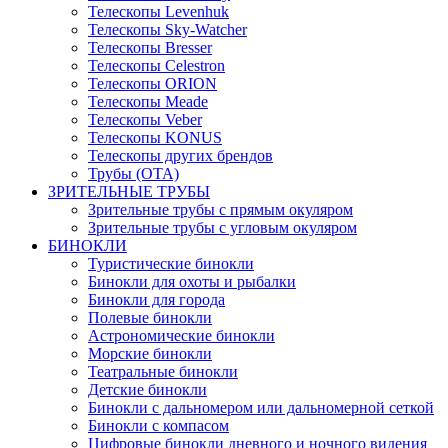
Телескопы Levenhuk
Телескопы Sky-Watcher
Телескопы Bresser
Телескопы Celestron
Телескопы ORION
Телескопы Meade
Телескопы Veber
Телескопы KONUS
Телескопы других брендов
Трубы (ОТА)
ЗРИТЕЛЬНЫЕ ТРУБЫ
Зрительные трубы с прямым окуляром
Зрительные трубы с угловым окуляром
БИНОКЛИ
Туристические бинокли
Бинокли для охоты и рыбалки
Бинокли для города
Полевые бинокли
Астрономические бинокли
Морские бинокли
Театральные бинокли
Детские бинокли
Бинокли с дальномером или дальномерной сеткой
Бинокли с компасом
Цифровые бинокли дневного и ночного видения