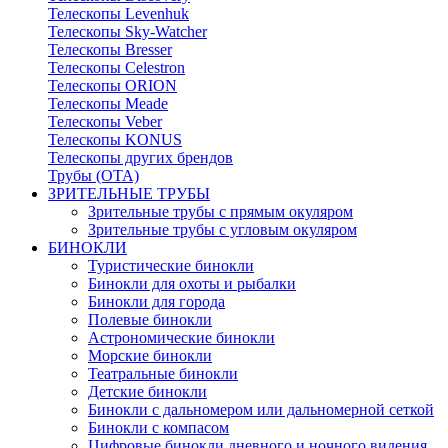
Телескопы Levenhuk
Телескопы Sky-Watcher
Телескопы Bresser
Телескопы Celestron
Телескопы ORION
Телескопы Meade
Телескопы Veber
Телескопы KONUS
Телескопы других брендов
Трубы (ОТА)
ЗРИТЕЛЬНЫЕ ТРУБЫ
Зрительные трубы с прямым окуляром
Зрительные трубы с угловым окуляром
БИНОКЛИ
Туристические бинокли
Бинокли для охоты и рыбалки
Бинокли для города
Полевые бинокли
Астрономические бинокли
Морские бинокли
Театральные бинокли
Детские бинокли
Бинокли с дальномером или дальномерной сеткой
Бинокли с компасом
Цифровые бинокли дневного и ночного видения