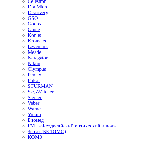
Celestron
DigiMicro
Discovery
GSO
Godox
Guide
Konus
Kromatech
Levenhuk
Meade
Navigator
Nikon
Olympus
Pentax
Pulsar
STURMAN
Sky-Watcher
Steiner
Veber
Warne
Yukon
Биомед
ГУП «Феодосийский оптический завод»
Зенит (БЕЛОМО)
КОМЗ