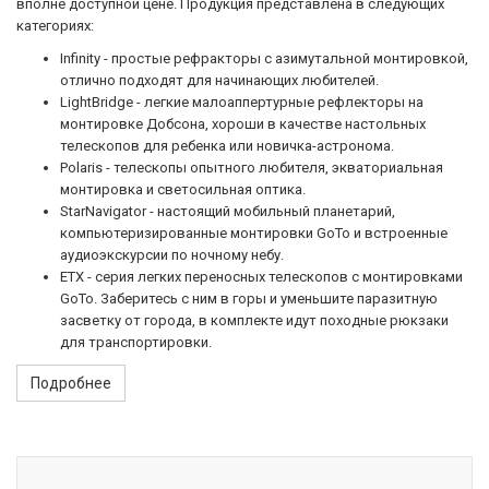
вполне доступной цене. Продукция представлена в следующих
категориях:
Infinity - простые рефракторы с азимутальной монтировкой,
отлично подходят для начинающих любителей.
LightBridge - легкие малоаппертурные рефлекторы на
монтировке Добсона, хороши в качестве настольных
телескопов для ребенка или новичка-астронома.
Polaris - телескопы опытного любителя, экваториальная
монтировка и светосильная оптика.
StarNavigator - настоящий мобильный планетарий,
компьютеризированные монтировки GoTo и встроенные
аудиоэкскурсии по ночному небу.
ETX - серия легких переносных телескопов с монтировками
GoTo. Заберитесь с ним в горы и уменьшите паразитную
засветку от города, в комплекте идут походные рюкзаки
для транспортировки.
Подробнее