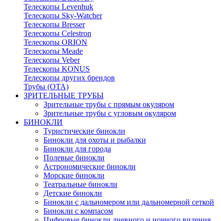
Телескопы Levenhuk
Телескопы Sky-Watcher
Телескопы Bresser
Телескопы Celestron
Телескопы ORION
Телескопы Meade
Телескопы Veber
Телескопы KONUS
Телескопы других брендов
Трубы (ОТА)
ЗРИТЕЛЬНЫЕ ТРУБЫ
Зрительные трубы с прямым окуляром
Зрительные трубы с угловым окуляром
БИНОКЛИ
Туристические бинокли
Бинокли для охоты и рыбалки
Бинокли для города
Полевые бинокли
Астрономические бинокли
Морские бинокли
Театральные бинокли
Детские бинокли
Бинокли с дальномером или дальномерной сеткой
Бинокли с компасом
Цифровые бинокли дневного и ночного видения