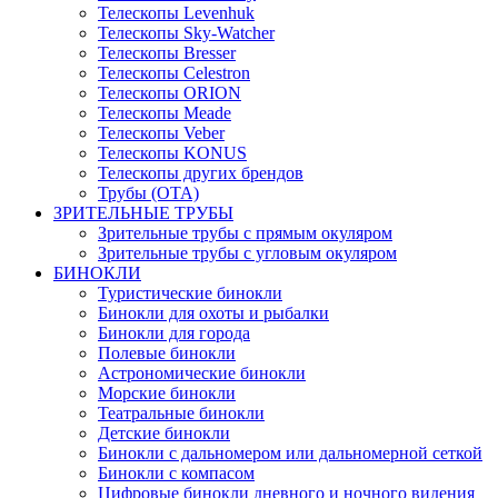
Телескопы Levenhuk
Телескопы Sky-Watcher
Телескопы Bresser
Телескопы Celestron
Телескопы ORION
Телескопы Meade
Телескопы Veber
Телескопы KONUS
Телескопы других брендов
Трубы (ОТА)
ЗРИТЕЛЬНЫЕ ТРУБЫ
Зрительные трубы с прямым окуляром
Зрительные трубы с угловым окуляром
БИНОКЛИ
Туристические бинокли
Бинокли для охоты и рыбалки
Бинокли для города
Полевые бинокли
Астрономические бинокли
Морские бинокли
Театральные бинокли
Детские бинокли
Бинокли с дальномером или дальномерной сеткой
Бинокли с компасом
Цифровые бинокли дневного и ночного видения