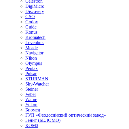
Celestron
DigiMicro
Discovery
GSO
Godox
Guide
Konus
Kromatech
Levenhuk
Meade
Navigator
Nikon
Olympus
Pentax
Pulsar
STURMAN
Sky-Watcher
Steiner
Veber
Warne
Yukon
Биомед
ГУП «Феодосийский оптический завод»
Зенит (БЕЛОМО)
КОМЗ