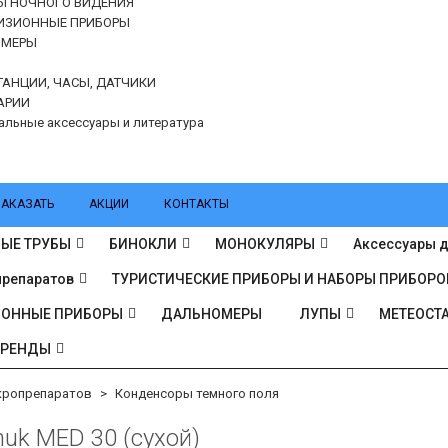
Ы НОЧНОГО ВИДЕНИЯ
ИЗИОННЫЕ ПРИБОРЫ
ОМЕРЫ
ТАНЦИИ, ЧАСЫ, ДАТЧИКИ
АРИИ
альные аксессуары и литература
ЗАКАЗАТЬ
АКЦИИ
КОНТАКТЫ
ЫЕ ТРУБЫ
БИНОКЛИ
МОНОКУЛЯРЫ
Аксессуары д
препаратов
ТУРИСТИЧЕСКИЕ ПРИБОРЫ И НАБОРЫ ПРИБОРО
ИОННЫЕ ПРИБОРЫ
ДАЛЬНОМЕРЫ
ЛУПЫ
МЕТЕОСТА
БРЕНДЫ
кропрепаратов
Конденсоры темного поля
uk MED 30 (сухой)