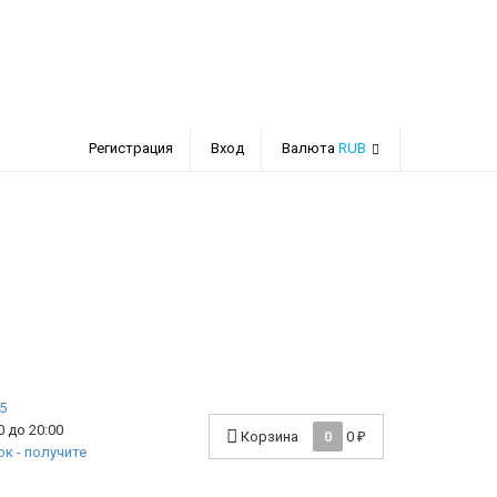
Регистрация
Вход
Валюта
RUB
 до 20:00
Корзина
0
0
₽
к - получите