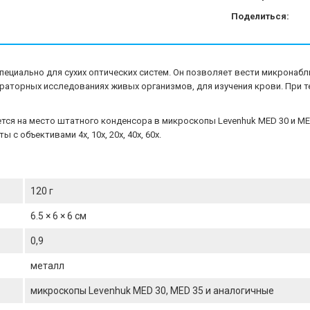
Поделиться:
пециально для сухих оптических систем. Он позволяет вести микронаб
ораторных исследованиях живых организмов, для изучения крови. При 
тся на место штатного конденсора в микроскопы Levenhuk MED 30 и MED
с объективами 4х, 10х, 20х, 40х, 60х.
120 г
6.5 × 6 × 6 см
0,9
металл
микроскопы Levenhuk MED 30, MED 35 и аналогичные