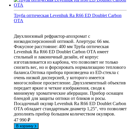
Труба оптическая Levenhuk Ra R66 ED Doublet Carbon
OTA
Двухлинзовый рефрактор-апохромат с
низкодисперсионной оптикой. Апертура: 66 мм.
Фокусное расстояние: 400 мм Труба оптическая
Levenhuk Ra R66 ED Doublet Carbon OTA имеет
стильный и лаконичный дизайн, её корпус
изготавливается из карбона, что позволяет не только
снизить вес, но и форсировать нормализацию теплового
баланса.Оптика прибора произведена из ЕD-стекла с
очень низкой дисперсией, у которого имеется
многослойное просветление. Двухэлементный объектив
передает яркие и четкие изображения, сводя к
минимуму хроматические аберрации. Прибор оснащен
блендой для защиты оптики от бликов и росы.
Посадочный окуляр Levenhuk Ra R66 ED Doublet Carbon
OTA обладает стандартным диаметр 1,25", что позволяет
дополнять прибор большим количеством окуляров.
47 990
₽
В корзину