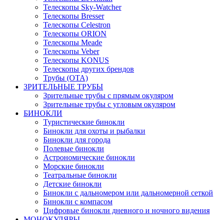
Телескопы Sky-Watcher
Телескопы Bresser
Телескопы Celestron
Телескопы ORION
Телескопы Meade
Телескопы Veber
Телескопы KONUS
Телескопы других брендов
Трубы (ОТА)
ЗРИТЕЛЬНЫЕ ТРУБЫ
Зрительные трубы с прямым окуляром
Зрительные трубы с угловым окуляром
БИНОКЛИ
Туристические бинокли
Бинокли для охоты и рыбалки
Бинокли для города
Полевые бинокли
Астрономические бинокли
Морские бинокли
Театральные бинокли
Детские бинокли
Бинокли с дальномером или дальномерной сеткой
Бинокли с компасом
Цифровые бинокли дневного и ночного видения
МОНОКУЛЯРЫ