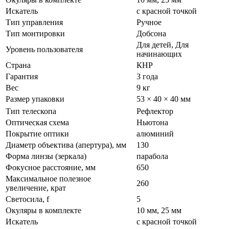
Искатель
с красной точкой
Тип управления
Ручное
Тип монтировки
Добсона
Для детей, Для
Уровень пользователя
начинающих
Страна
КНР
Гарантия
3 года
Вес
9 кг
Размер упаковки
53 × 40 × 40 мм
Тип телескопа
Рефлектор
Оптическая схема
Ньютона
Покрытие оптики
алюминий
Диаметр объектива (апертура), мм
130
Форма линзы (зеркала)
парабола
Фокусное расстояние, мм
650
Максимальное полезное
260
увеличение, крат
Светосила, f
5
Окуляры в комплекте
10 мм, 25 мм
Искатель
с красной точкой