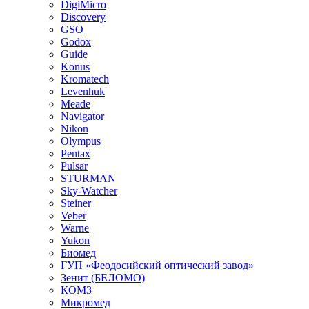
DigiMicro
Discovery
GSO
Godox
Guide
Konus
Kromatech
Levenhuk
Meade
Navigator
Nikon
Olympus
Pentax
Pulsar
STURMAN
Sky-Watcher
Steiner
Veber
Warne
Yukon
Биомед
ГУП «Феодосийский оптический завод»
Зенит (БЕЛОМО)
КОМЗ
Микромед