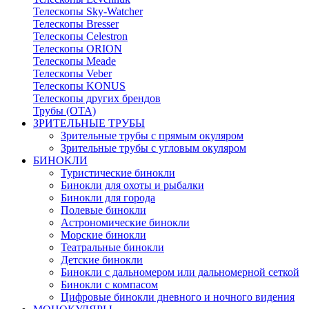
Телескопы Sky-Watcher
Телескопы Bresser
Телескопы Celestron
Телескопы ORION
Телескопы Meade
Телескопы Veber
Телескопы KONUS
Телескопы других брендов
Трубы (ОТА)
ЗРИТЕЛЬНЫЕ ТРУБЫ
Зрительные трубы с прямым окуляром
Зрительные трубы с угловым окуляром
БИНОКЛИ
Туристические бинокли
Бинокли для охоты и рыбалки
Бинокли для города
Полевые бинокли
Астрономические бинокли
Морские бинокли
Театральные бинокли
Детские бинокли
Бинокли с дальномером или дальномерной сеткой
Бинокли с компасом
Цифровые бинокли дневного и ночного видения