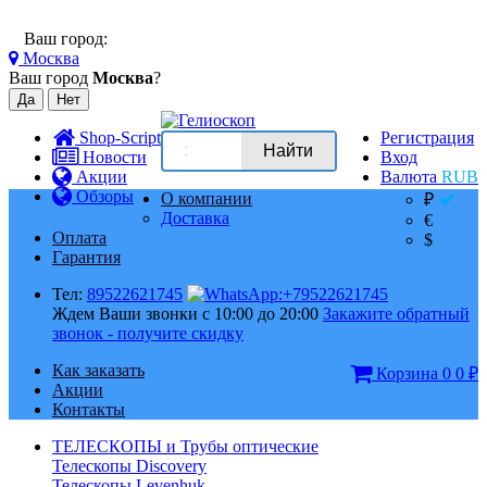
Ваш город:
Москва
Ваш город
Москва
?
Shop-Script
Регистрация
Найти
Новости
Вход
Акции
Валюта
RUB
Обзоры
О компании
₽
Доставка
€
Оплата
$
Гарантия
Тел:
89522621745
Ждем Ваши звонки с 10:00 до 20:00
Закажите обратный
звонок - получите скидку
Как заказать
Корзина
0
0
₽
Акции
Контакты
ТЕЛЕСКОПЫ и Трубы оптические
Телескопы Discovery
Телескопы Levenhuk