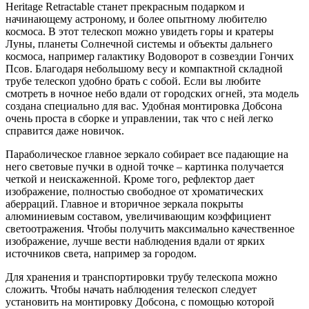
Heritage Retractable станет прекрасным подарком и
начинающему астроному, и более опытному любителю
космоса. В этот телескоп можно увидеть горы и кратеры
Луны, планеты Солнечной системы и объекты дальнего
космоса, например галактику Водоворот в созвездии Гончих
Псов. Благодаря небольшому весу и компактной складной
трубе телескоп удобно брать с собой. Если вы любите
смотреть в ночное небо вдали от городских огней, эта модель
создана специально для вас. Удобная монтировка Добсона
очень проста в сборке и управлении, так что с ней легко
справится даже новичок.
Параболическое главное зеркало собирает все падающие на
него световые пучки в одной точке – картинка получается
четкой и неискаженной. Кроме того, рефлектор дает
изображение, полностью свободное от хроматических
аберраций. Главное и вторичное зеркала покрыты
алюминиевым составом, увеличивающим коэффициент
светоотражения. Чтобы получить максимально качественное
изображение, лучше вести наблюдения вдали от ярких
источников света, например за городом.
Для хранения и транспортировки трубу телескопа можно
сложить. Чтобы начать наблюдения телескоп следует
установить на монтировку Добсона, с помощью которой