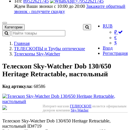
Тел:
89522621745
Ждем Ваши звонки с 10:00 до 20:00
Закажите обратный
звонок - получите скидку
RUB
Категории
₽
€
$
Главная
Вход
ТЕЛЕСКОПЫ и Трубы оптические
Регистрация
Телескопы Sky-Watcher
Телескоп Sky-Watcher Dob 130/650
Heritage Retractable, настольный
Код артикула:
68586
Интернет-магазин
ГЕЛИОСКОП
является официальным
дилером компании
Sky-Watcher
Телескоп Sky-Watcher Dob 130/650 Heritage Retractable,
настольный
ID#719