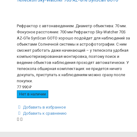
Телескоп Sky-Watcher 70S AZ-GTe SynScan GOTO
Рефрактор с автонаведением. Диаметр объектива: 70 мм.
Фокусное расстояние: 700 мм Рефрактор Sky-Watcher 70S
AZ-GTe SynScan GOTO хорошо подойдет для наблюдений за
объектами Солнечной системы и астрофотографии. С ним
сможет работать даже начинающий – у телескопа удобная
компьютеризированная монтировка, поэтому поиск и
ведение объектов наблюдения проходят автоматически. У
телескопа обширная комплектация: не придется ничего
докупать, приступать к наблюдениям можно сразу после
покупки.
77 990
₽
Нет в наличии
Добавить в избранное
Добавить к сравнению