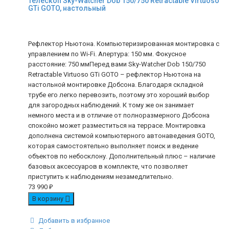
Телескоп Sky-Watcher Dob 150/750 Retractable Virtuoso
GTi GOTO, настольный
Рефлектор Ньютона. Компьютеризированная монтировка с
управлением по Wi-Fi. Апертура: 150 мм. Фокусное
расстояние: 750 ммПеред вами Sky-Watcher Dob 150/750
Retractable Virtuoso GTi GOTO – рефлектор Ньютона на
настольной монтировке Добсона. Благодаря складной
трубе его легко перевозить, поэтому это хороший выбор
для загородных наблюдений. К тому же он занимает
немного места и в отличие от полноразмерного Добсона
спокойно может разместиться на террасе. Монтировка
дополнена системой компьютерного автонаведения GOTO,
которая самостоятельно выполняет поиск и ведение
объектов по небосклону. Дополнительный плюс – наличие
базовых аксессуаров в комплекте, что позволяет
приступить к наблюдениям незамедлительно.
73 990
₽
В корзину
Добавить в избранное