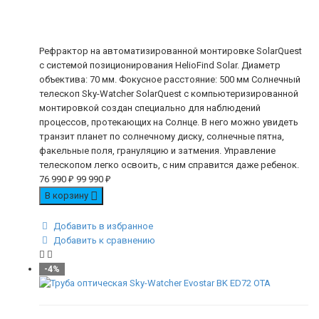
Рефрактор на автоматизированной монтировке SolarQuest
с системой позиционирования HelioFind Solar. Диаметр
объектива: 70 мм. Фокусное расстояние: 500 мм Солнечный
телескоп Sky-Watcher SolarQuest с компьютеризированной
монтировкой создан специально для наблюдений
процессов, протекающих на Солнце. В него можно увидеть
транзит планет по солнечному диску, солнечные пятна,
факельные поля, грануляцию и затмения. Управление
телескопом легко освоить, с ним справится даже ребенок.
76 990
₽
99 990
₽
В корзину
Добавить в избранное
Добавить к сравнению
-4%