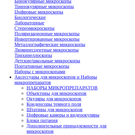
Бинокулярные микроскопы
Тринокулярные микроскопы
Цифровые микроскопы
Биологические
Лабораторные
Стереомикроскопы
Поляризационные микроскопы
Инвертированные микроскопы
Металлографические микроскопы
Люминесцентные микроскопы
Трихинеллоскопы
Детские/школьные микроскопы
Портативные микроскопы
Наборы с микроскопами
Аксессуары для микроскопов и Наборы
микропрепаратов
НАБОРЫ МИКРОПРЕПАРАТОВ
Объективы для микроскопов
Окуляры для микроскопов
Конденсоры темного поля
Штативы для микроскопов
Цифровые камеры и видеоокуляры
Блоки питания
Дополнительные принадлежности для
микроскопов