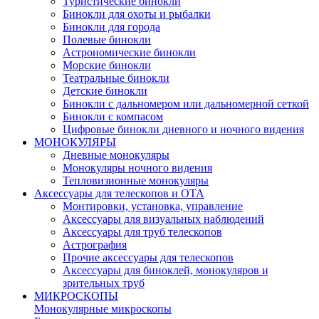
Туристические бинокли
Бинокли для охоты и рыбалки
Бинокли для города
Полевые бинокли
Астрономические бинокли
Морские бинокли
Театральные бинокли
Детские бинокли
Бинокли с дальномером или дальномерной сеткой
Бинокли с компасом
Цифровые бинокли дневного и ночного видения
МОНОКУЛЯРЫ
Дневные монокуляры
Монокуляры ночного видения
Тепловизионные монокуляры
Аксессуары для телескопов и ОТА
Монтировки, установка, управление
Аксессуары для визуальных наблюдений
Аксессуары для труб телескопов
Астрография
Прочие аксессуары для телескопов
Аксессуары для биноклей, монокуляров и
зрительных труб
МИКРОСКОПЫ
Монокулярные микроскопы