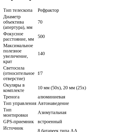
Тип телескопа
Рефрактор
Диаметр
объектива
70
(апертура), мм
Фокусное
500
расстояние, мм
Максимальное
полезное
140
увеличение,
крат
Светосила
(относительное
f/7
отверстие)
Окуляры в
10 мм (50х), 20 мм (25х)
комплекте
Тренога
алюминиевая
Тип управления
Автонаведение
Тип
Азимутальная
монтировки
GPS-приемник
встроенный
Источник
8 батареек типа AA