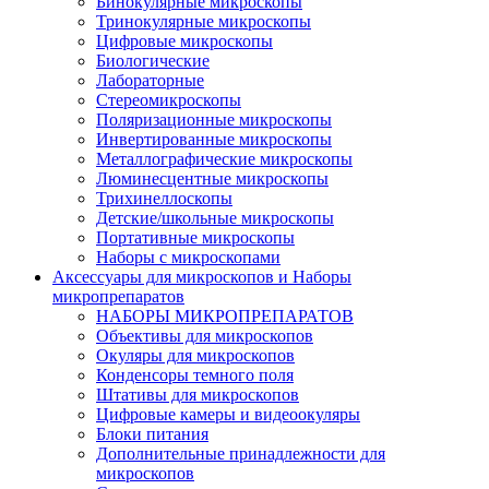
Бинокулярные микроскопы
Тринокулярные микроскопы
Цифровые микроскопы
Биологические
Лабораторные
Стереомикроскопы
Поляризационные микроскопы
Инвертированные микроскопы
Металлографические микроскопы
Люминесцентные микроскопы
Трихинеллоскопы
Детские/школьные микроскопы
Портативные микроскопы
Наборы с микроскопами
Аксессуары для микроскопов и Наборы
микропрепаратов
НАБОРЫ МИКРОПРЕПАРАТОВ
Объективы для микроскопов
Окуляры для микроскопов
Конденсоры темного поля
Штативы для микроскопов
Цифровые камеры и видеоокуляры
Блоки питания
Дополнительные принадлежности для
микроскопов