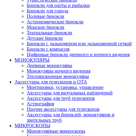
Бинокли для охоты и рыбалки
Бинокли для города
Полевые бинокли
Астрономические бинокли
Морские бинокли
Театральные бинокли
Детские бинокли
Бинокли с дальномером или дальномерной сеткой
Бинокли с компасом
Цифровые бинокли дневного и ночного видения
МОНОКУЛЯРЫ
Дневные монокуляры
Монокуляры ночного видения
Тепловизионные монокуляры
Аксессуары для телескопов и ОТА
Монтировки, установка, управление
Аксессуары для визуальных наблюдений
Аксессуары для труб телескопов
Астрография
Прочие аксессуары для телескопов
Аксессуары для биноклей, монокуляров и
зрительных труб
МИКРОСКОПЫ
Монокулярные микроскопы