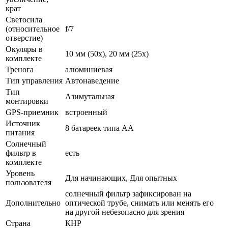
крат
Светосила
(относительное
f/7
отверстие)
Окуляры в
10 мм (50х), 20 мм (25х)
комплекте
Тренога
алюминиевая
Тип управления
Автонаведение
Тип
Азимутальная
монтировки
GPS-приемник
встроенный
Источник
8 батареек типа AA
питания
Солнечный
фильтр в
есть
комплекте
Уровень
Для начинающих, Для опытных
пользователя
солнечный фильтр зафиксирован на
Дополнительно
оптической трубе, снимать или менять его
на другой небезопасно для зрения
Страна
КНР