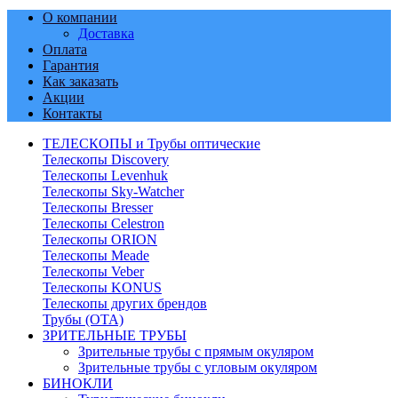
О компании
Доставка
Оплата
Гарантия
Как заказать
Акции
Контакты
ТЕЛЕСКОПЫ и Трубы оптические
Телескопы Discovery
Телескопы Levenhuk
Телескопы Sky-Watcher
Телескопы Bresser
Телескопы Celestron
Телескопы ORION
Телескопы Meade
Телескопы Veber
Телескопы KONUS
Телескопы других брендов
Трубы (ОТА)
ЗРИТЕЛЬНЫЕ ТРУБЫ
Зрительные трубы с прямым окуляром
Зрительные трубы с угловым окуляром
БИНОКЛИ