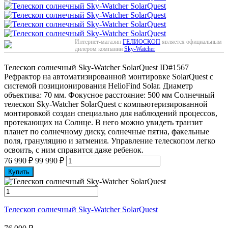
Интернет-магазин
ГЕЛИОСКОП
является официальным
дилером компании
Sky-Watcher
Телескоп солнечный Sky-Watcher SolarQuest
ID#1567
Рефрактор на автоматизированной монтировке SolarQuest с
системой позиционирования HelioFind Solar. Диаметр
объектива: 70 мм. Фокусное расстояние: 500 мм Солнечный
телескоп Sky-Watcher SolarQuest с компьютеризированной
монтировкой создан специально для наблюдений процессов,
протекающих на Солнце. В него можно увидеть транзит
планет по солнечному диску, солнечные пятна, факельные
поля, грануляцию и затмения. Управление телескопом легко
освоить, с ним справится даже ребенок.
76 990
₽
99 990
₽
Купить
Телескоп солнечный Sky-Watcher SolarQuest