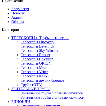
Приложения
Shop-Script
Новости
Акции
Обзоры
Категории
ТЕЛЕСКОПЫ и Трубы оптические
Телескопы Discovery
Телескопы Levenhuk
Телескопы Sky-Watcher
Телескопы Bresser
Телескопы Celestron
Телескопы ORION
Телескопы Meade
Телескопы Veber
Телескопы KONUS
Телескопы других брендов
Трубы (ОТА)
ЗРИТЕЛЬНЫЕ ТРУБЫ
Зрительные трубы с прямым окуляром
Зрительные трубы с угловым окуляром
БИНОКЛИ
Туристические бинокли