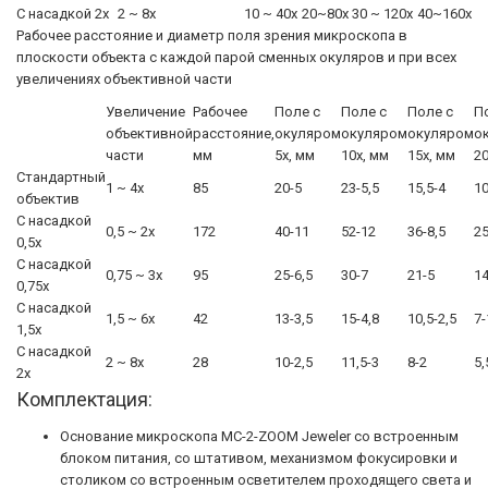
С насадкой 2х
2 ~ 8х
10 ~ 40х
20~80х
30 ~ 120х
40~160х
Рабочее расстояние и диаметр поля зрения микроскопа в
плоскости объекта с каждой парой сменных окуляров и при всех
увеличениях объективной части
Увеличение
Рабочее
Поле с
Поле с
Поле с
П
объективной
расстояние,
окуляром
окуляром
окуляром
о
части
мм
5х, мм
10х, мм
15х, мм
20
Стандартный
1 ~ 4х
85
20-5
23-5,5
15,5-4
10
объектив
С насадкой
0,5 ~ 2х
172
40-11
52-12
36-8,5
25
0,5х
С насадкой
0,75 ~ 3х
95
25-6,5
30-7
21-5
14
0,75х
С насадкой
1,5 ~ 6х
42
13-3,5
15-4,8
10,5-2,5
7-
1,5х
С насадкой
2 ~ 8х
28
10-2,5
11,5-3
8-2
5,
2х
Комплектация:
Основание микроскопа МС-2-ZOOM Jeweler со встроенным
блоком питания, со штативом, механизмом фокусировки и
столиком со встроенным осветителем проходящего света и