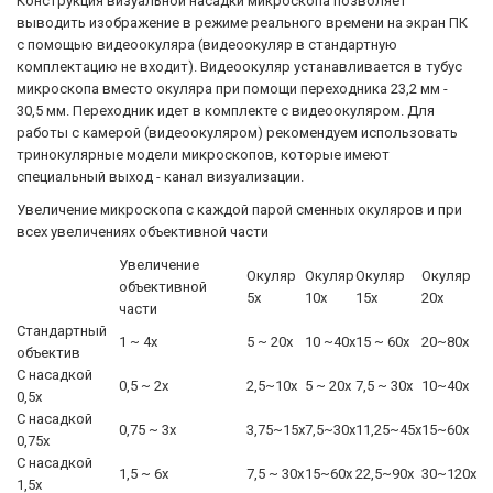
Конструкция визуальной насадки микроскопа позволяет
выводить изображение в режиме реального времени на экран ПК
с помощью видеоокуляра (видеоокуляр в стандартную
комплектацию не входит). Видеоокуляр устанавливается в тубус
микроскопа вместо окуляра при помощи переходника 23,2 мм -
30,5 мм. Переходник идет в комплекте с видеоокуляром. Для
работы с камерой (видеоокуляром) рекомендуем использовать
тринокулярные модели микроскопов, которые имеют
специальный выход - канал визуализации.
Увеличение микроскопа с каждой парой сменных окуляров и при
всех увеличениях объективной части
Увеличение
Окуляр
Окуляр
Окуляр
Окуляр
объективной
5х
10х
15х
20х
части
Стандартный
1 ~ 4х
5 ~ 20х
10 ~40х
15 ~ 60х
20~80х
объектив
С насадкой
0,5 ~ 2х
2,5~10х
5 ~ 20х
7,5 ~ 30х
10~40х
0,5х
С насадкой
0,75 ~ 3х
3,75~15х
7,5~30х
11,25~45х
15~60х
0,75х
С насадкой
1,5 ~ 6х
7,5 ~ 30х
15~60х
22,5~90х
30~120х
1,5х