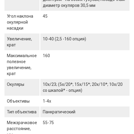
диаметр окуляров 30,5 мм
Угол наклона
45
окулярной
насадки
Увеличение,
10-40 (2,5 -160 опция)
крат
Максимальное
160
полезное
увеличение,
крат
Окуляры
10х/23; (5х/20*; 15х/15*; 20х/10*; 10х/20
со шкалой* - опция)
Объективы
1-4х
Тип объектива
Панкратический
Межзрачковое
55-75
расстояние,