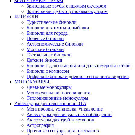
ЗРИТЕЛЬНЫЕ ТРУБЫ
Зрительные трубы с прямым окуляром
Зрительные трубы с угловым окуляром
БИНОКЛИ
Туристические бинокли
Бинокли для охоты и рыбалки
Бинокли для города
Полевые бинокли
Астрономические бинокли
Морские бинокли
Театральные бинокли
Детские бинокли
Бинокли с дальномером или дальномерной сеткой
Бинокли с компасом
Цифровые бинокли дневного и ночного видения
МОНОКУЛЯРЫ
Дневные монокуляры
Монокуляры ночного видения
Тепловизионные монокуляры
Аксессуары для телескопов и ОТА
Монтировки, установка, управление
Аксессуары для визуальных наблюдений
Аксессуары для труб телескопов
Астрография
Прочие аксессуары для телескопов