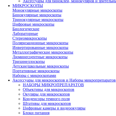
Аксессуары для биноклей, монокуляров и зрительн
МИКРОСКОПЫ
Монокулярные микроскопы
Бинокулярные микроскопы
Тринокулярные микроскопы
Цифровые микроскопы
Биологические
Лабораторные
Стереомикроскопы
Поляризационные микроскопы
Инвертированные микроскопы
Металлографические микроскопы
Люминесцентные микроскопы
Трихинеллоскопы
Детские/школьные микроскопы
Портативные микроскопы
Наборы с микроскопами
Аксессуары для микроскопов и Наборы микропрепаратов
НАБОРЫ МИКРОПРЕПАРАТОВ
Объективы для микроскопов
Окуляры для микроскопов
Конденсоры темного поля
Штативы для микроскопов
Цифровые камеры и видеоокуляры
Блоки питания