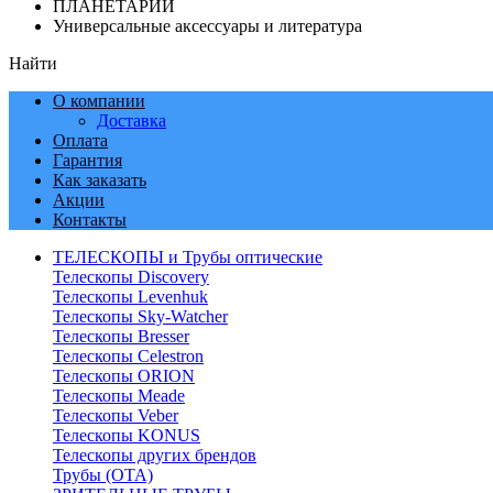
ПЛАНЕТАРИИ
Универсальные аксессуары и литература
Найти
О компании
Доставка
Оплата
Гарантия
Как заказать
Акции
Контакты
ТЕЛЕСКОПЫ и Трубы оптические
Телескопы Discovery
Телескопы Levenhuk
Телескопы Sky-Watcher
Телескопы Bresser
Телескопы Celestron
Телескопы ORION
Телескопы Meade
Телескопы Veber
Телескопы KONUS
Телескопы других брендов
Трубы (ОТА)