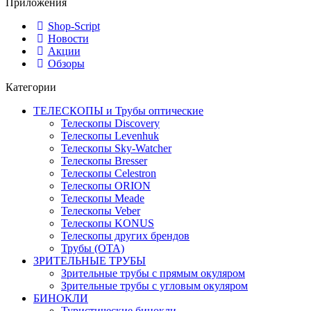
Приложения
Shop-Script
Новости
Акции
Обзоры
Категории
ТЕЛЕСКОПЫ и Трубы оптические
Телескопы Discovery
Телескопы Levenhuk
Телескопы Sky-Watcher
Телескопы Bresser
Телескопы Celestron
Телескопы ORION
Телескопы Meade
Телескопы Veber
Телескопы KONUS
Телескопы других брендов
Трубы (ОТА)
ЗРИТЕЛЬНЫЕ ТРУБЫ
Зрительные трубы с прямым окуляром
Зрительные трубы с угловым окуляром
БИНОКЛИ
Туристические бинокли