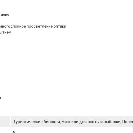
 цене
 многослойное просветление оптики
рытием
н
Туристические бинокли, Бинокли для охоты и рыбалки, Пол
8