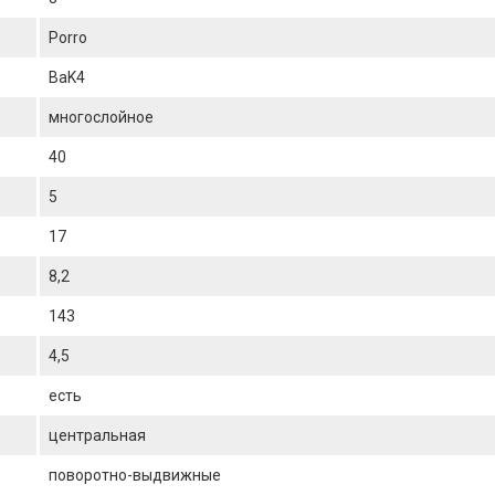
Porro
BaK4
многослойное
40
5
17
8,2
143
4,5
есть
центральная
поворотно-выдвижные