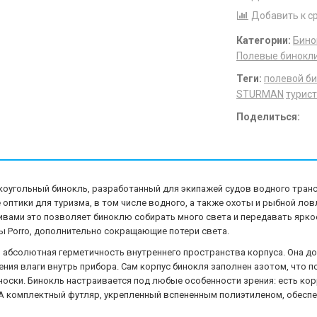
Добавить к с
Категории:
Бино
Полевые бинокл
Теги:
полевой б
STURMAN
турис
Поделиться:
гольный бинокль, разработанный для экипажей судов водного трансп
оптики для туризма, в том числе водного, а также охоты и рыбной ло
ивами это позволяет биноклю собирать много света и передавать ярко
ы Porro, дополнительно сокращающие потери света.
абсолютная герметичность внутреннего пространства корпуса. Она до
ния влаги внутрь прибора. Сам корпус бинокля заполнен азотом, что п
оски. Бинокль настраивается под любые особенности зрения: есть кор
А комплектный футляр, укрепленный вспененным полиэтиленом, обеспе