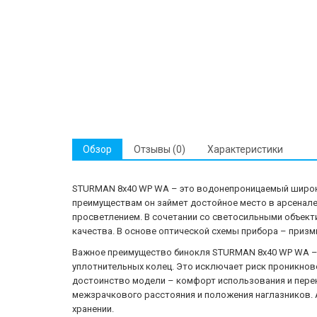
Обзор
Отзывы (0)
Характеристики
STURMAN 8x40 WP WA – это водонепроницаемый широкоу
преимуществам он займет достойное место в арсенале 
просветлением. В сочетании со светосильными объект
качества. В основе оптической схемы прибора – призм
Важное преимущество бинокля STURMAN 8x40 WP WA – 
уплотнительных колец. Это исключает риск проникнове
достоинство модели – комфорт использования и перен
межзрачкового расстояния и положения наглазников. 
хранении.