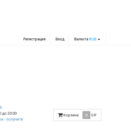
Регистрация
Вход
Валюта
RUB
 до 20:00
Корзина
0
0
₽
к - получите