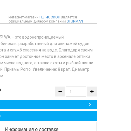
Интернет-магазин
ГЕЛИОСКОП
является
официальным дилером компании
STURMAN
P WA – это водонепроницаемый
бинокль, разработанный для экипажей судов
рта и служб спасения на воде. Благодаря своим
н займет достойное место в арсенале оптики
ом числе водного, а также охоты и рыбной ловли.
 Призмы Porro. Увеличение: 8 крат. Диаметр
мм
₽
Информация о доставке