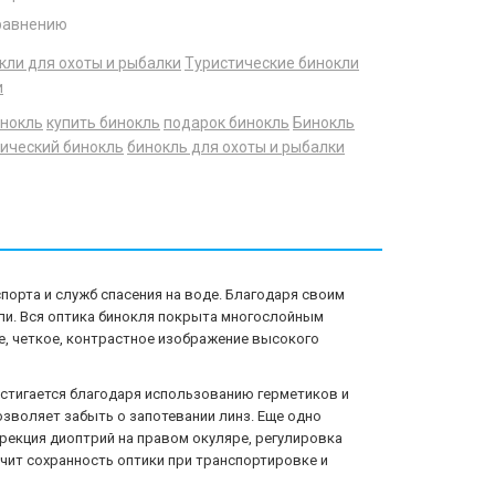
равнению
кли для охоты и рыбалки
Туристические бинокли
и
инокль
купить бинокль
подарок бинокль
Бинокль
тический бинокль
бинокль для охоты и рыбалки
орта и служб спасения на воде. Благодаря своим
вли. Вся оптика бинокля покрыта многослойным
е, четкое, контрастное изображение высокого
стигается благодаря использованию герметиков и
озволяет забыть о запотевании линз. Еще одно
рекция диоптрий на правом окуляре, регулировка
чит сохранность оптики при транспортировке и