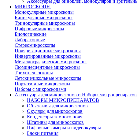
Аксессуары для биноклей, монокуляров и зрительн
МИКРОСКОПЫ
Монокулярные микроскопы
Бинокулярные микроскопы
Тринокулярные микроскопы
Цифровые микроскопы
Биологические
Лабораторные
Стереомикроскопы
Поляризационные микроскопы
Инвертированные микроскопы
Металлографические микроскопы
Люминесцентные микроскопы
Трихинеллоскопы
Детские/школьные микроскопы
Портативные микроскопы
Наборы с микроскопами
Аксессуары для микроскопов и Наборы микропрепаратов
НАБОРЫ МИКРОПРЕПАРАТОВ
Объективы для микроскопов
Окуляры для микроскопов
Конденсоры темного поля
Штативы для микроскопов
Цифровые камеры и видеоокуляры
Блоки питания