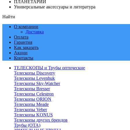
ПЛАНЕТАРИИ
Универсальные аксессуары и литература
Найти
О компании
Доставка
Оплата
Гарантия
Как заказать
Акции
Контакты
ТЕЛЕСКОПЫ и Трубы оптические
Телескопы Discovery
Телескопы Levenhuk
Телескопы Sky-Watcher
Телескопы Bresser
Телескопы Celestron
Телескопы ORION
Телескопы Meade
Телескопы Veber
Телескопы KONUS
Телескопы других брендов
Трубы (ОТА)