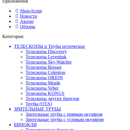
Приложения
Shop-Script
Новости
Акции
Обзоры
Категории
ТЕЛЕСКОПЫ и Трубы оптические
Телескопы Discovery
Телескопы Levenhuk
Телескопы Sky-Watcher
Телескопы Bresser
Телескопы Celestron
Телескопы ORION
Телескопы Meade
Телескопы Veber
Телескопы KONUS
Телескопы других брендов
Трубы (ОТА)
ЗРИТЕЛЬНЫЕ ТРУБЫ
Зрительные трубы с прямым окуляром
Зрительные трубы с угловым окуляром
БИНОКЛИ
Туристические бинокли