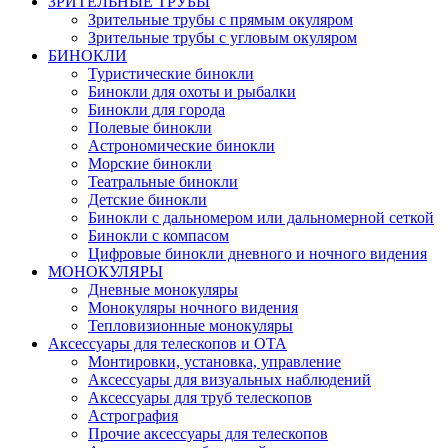
ЗРИТЕЛЬНЫЕ ТРУБЫ
Зрительные трубы с прямым окуляром
Зрительные трубы с угловым окуляром
БИНОКЛИ
Туристические бинокли
Бинокли для охоты и рыбалки
Бинокли для города
Полевые бинокли
Астрономические бинокли
Морские бинокли
Театральные бинокли
Детские бинокли
Бинокли с дальномером или дальномерной сеткой
Бинокли с компасом
Цифровые бинокли дневного и ночного видения
МОНОКУЛЯРЫ
Дневные монокуляры
Монокуляры ночного видения
Тепловизионные монокуляры
Аксессуары для телескопов и ОТА
Монтировки, установка, управление
Аксессуары для визуальных наблюдений
Аксессуары для труб телескопов
Астрография
Прочие аксессуары для телескопов