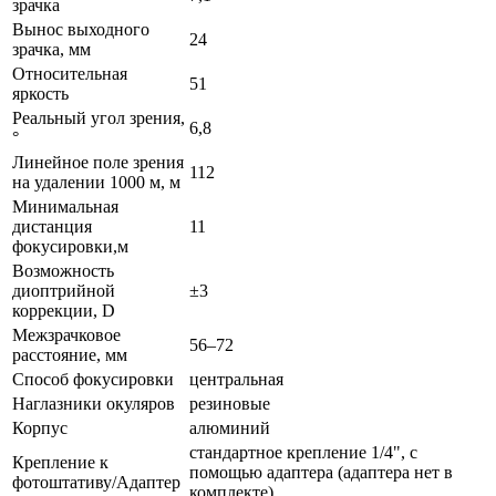
зрачка
Вынос выходного
24
зрачка, мм
Относительная
51
яркость
Реальный угол зрения,
6,8
°
Линейное поле зрения
112
на удалении 1000 м, м
Минимальная
дистанция
11
фокусировки,м
Возможность
диоптрийной
±3
коррекции, D
Межзрачковое
56–72
расстояние, мм
Способ фокусировки
центральная
Наглазники окуляров
резиновые
Корпус
алюминий
стандартное крепление 1/4", с
Крепление к
помощью адаптера (адаптера нет в
фотоштативу/Адаптер
комплекте)