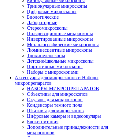
Бинокулярные микроскопы
Тринокулярные микроскопы
Цифровые микроскопы
Биологические
Лабораторные
Стереомикроскопы
Поляризационные микроскопы
Инвертированные микроскопы
Металлографические микроскопы
Люминесцентные микроскопы
Трихинеллоскопы
Детские/школьные микроскопы
Портативные микроскопы
Наборы с микроскопами
Аксессуары для микроскопов и Наборы
микропрепаратов
НАБОРЫ МИКРОПРЕПАРАТОВ
Объективы для микроскопов
Окуляры для микроскопов
Конденсоры темного поля
Штативы для микроскопов
Цифровые камеры и видеоокуляры
Блоки питания
Дополнительные принадлежности для
микроскопов