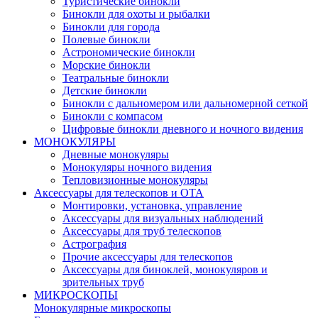
Туристические бинокли
Бинокли для охоты и рыбалки
Бинокли для города
Полевые бинокли
Астрономические бинокли
Морские бинокли
Театральные бинокли
Детские бинокли
Бинокли с дальномером или дальномерной сеткой
Бинокли с компасом
Цифровые бинокли дневного и ночного видения
МОНОКУЛЯРЫ
Дневные монокуляры
Монокуляры ночного видения
Тепловизионные монокуляры
Аксессуары для телескопов и ОТА
Монтировки, установка, управление
Аксессуары для визуальных наблюдений
Аксессуары для труб телескопов
Астрография
Прочие аксессуары для телескопов
Аксессуары для биноклей, монокуляров и
зрительных труб
МИКРОСКОПЫ
Монокулярные микроскопы