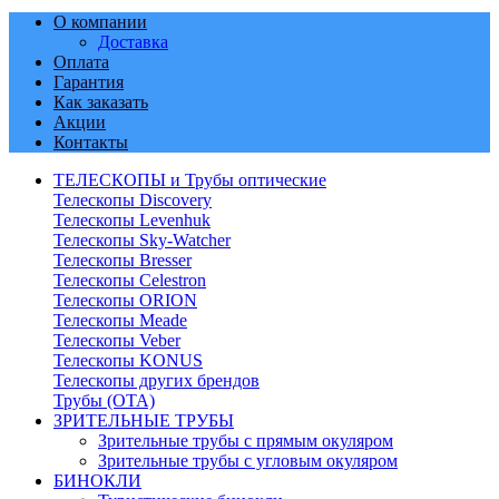
О компании
Доставка
Оплата
Гарантия
Как заказать
Акции
Контакты
ТЕЛЕСКОПЫ и Трубы оптические
Телескопы Discovery
Телескопы Levenhuk
Телескопы Sky-Watcher
Телескопы Bresser
Телескопы Celestron
Телескопы ORION
Телескопы Meade
Телескопы Veber
Телескопы KONUS
Телескопы других брендов
Трубы (ОТА)
ЗРИТЕЛЬНЫЕ ТРУБЫ
Зрительные трубы с прямым окуляром
Зрительные трубы с угловым окуляром
БИНОКЛИ