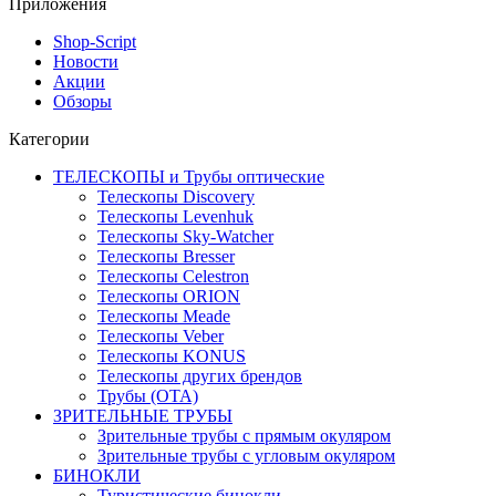
Приложения
Shop-Script
Новости
Акции
Обзоры
Категории
ТЕЛЕСКОПЫ и Трубы оптические
Телескопы Discovery
Телескопы Levenhuk
Телескопы Sky-Watcher
Телескопы Bresser
Телескопы Celestron
Телескопы ORION
Телескопы Meade
Телескопы Veber
Телескопы KONUS
Телескопы других брендов
Трубы (ОТА)
ЗРИТЕЛЬНЫЕ ТРУБЫ
Зрительные трубы с прямым окуляром
Зрительные трубы с угловым окуляром
БИНОКЛИ
Туристические бинокли