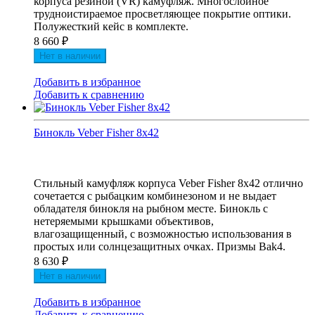
корпуса резиной (VR) камуфляж. Многослойное
трудноистираемое просветляющее покрытие оптики.
Полужесткий кейс в комплекте.
8 660
₽
Нет в наличии
Добавить в избранное
Добавить к сравнению
Бинокль Veber Fisher 8x42
Стильный камуфляж корпуса Veber Fisher 8x42 отлично
сочетается с рыбацким комбинезоном и не выдает
обладателя бинокля на рыбном месте. Бинокль с
нетеряемыми крышками объективов,
влагозащищенный, с возможностью использования в
простых или солнцезащитных очках. Призмы Bak4.
8 630
₽
Нет в наличии
Добавить в избранное
Добавить к сравнению