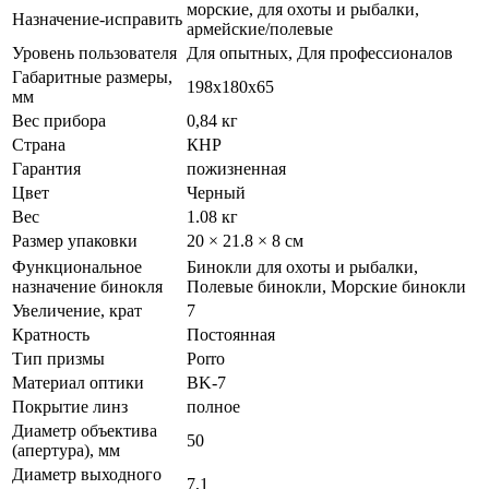
морские, для охоты и рыбалки,
Назначение-исправить
армейские/полевые
Уровень пользователя
Для опытных, Для профессионалов
Габаритные размеры,
198x180x65
мм
Вес прибора
0,84 кг
Страна
КНР
Гарантия
пожизненная
Цвет
Черный
Вес
1.08 кг
Размер упаковки
20 × 21.8 × 8 см
Функциональное
Бинокли для охоты и рыбалки,
назначение бинокля
Полевые бинокли, Морские бинокли
Увеличение, крат
7
Кратность
Постоянная
Тип призмы
Porro
Материал оптики
BK-7
Покрытие линз
полное
Диаметр объектива
50
(апертура), мм
Диаметр выходного
7,1