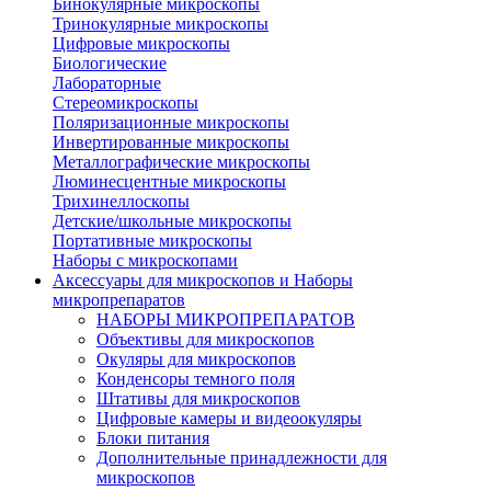
Бинокулярные микроскопы
Тринокулярные микроскопы
Цифровые микроскопы
Биологические
Лабораторные
Стереомикроскопы
Поляризационные микроскопы
Инвертированные микроскопы
Металлографические микроскопы
Люминесцентные микроскопы
Трихинеллоскопы
Детские/школьные микроскопы
Портативные микроскопы
Наборы с микроскопами
Аксессуары для микроскопов и Наборы
микропрепаратов
НАБОРЫ МИКРОПРЕПАРАТОВ
Объективы для микроскопов
Окуляры для микроскопов
Конденсоры темного поля
Штативы для микроскопов
Цифровые камеры и видеоокуляры
Блоки питания
Дополнительные принадлежности для
микроскопов