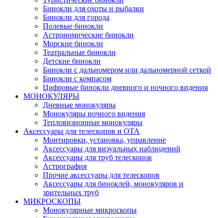
Бинокли для охоты и рыбалки
Бинокли для города
Полевые бинокли
Астрономические бинокли
Морские бинокли
Театральные бинокли
Детские бинокли
Бинокли с дальномером или дальномерной сеткой
Бинокли с компасом
Цифровые бинокли дневного и ночного видения
МОНОКУЛЯРЫ
Дневные монокуляры
Монокуляры ночного видения
Тепловизионные монокуляры
Аксессуары для телескопов и ОТА
Монтировки, установка, управление
Аксессуары для визуальных наблюдений
Аксессуары для труб телескопов
Астрография
Прочие аксессуары для телескопов
Аксессуары для биноклей, монокуляров и
зрительных труб
МИКРОСКОПЫ
Монокулярные микроскопы