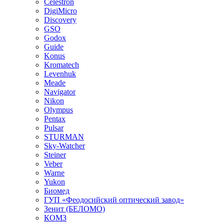
Celestron
DigiMicro
Discovery
GSO
Godox
Guide
Konus
Kromatech
Levenhuk
Meade
Navigator
Nikon
Olympus
Pentax
Pulsar
STURMAN
Sky-Watcher
Steiner
Veber
Warne
Yukon
Биомед
ГУП «Феодосийский оптический завод»
Зенит (БЕЛОМО)
КОМЗ