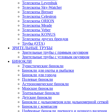
Телескопы Levenhuk
Телескопы Sky-Watcher
Телескопы Bresser
Телескопы Celestron
Телескопы ORION
Телескопы Meade
Телескопы Veber
Телескопы KONUS
Телескопы других брендов
Трубы (ОТА)
ЗРИТЕЛЬНЫЕ ТРУБЫ
Зрительные трубы с прямым окуляром
Зрительные трубы с угловым окуляром
БИНОКЛИ
Туристические бинокли
Бинокли для охоты и рыбалки
Бинокли для города
Полевые бинокли
Астрономические бинокли
Морские бинокли
Театральные бинокли
Детские бинокли
Бинокли с дальномером или дальномерной сеткой
Бинокли с компасом
Цифровые бинокли дневного и ночного видения