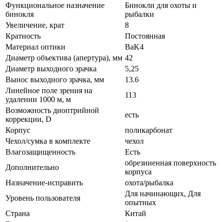
Функциональное назначение
Бинокли для охоты и
бинокля
рыбалки
Увеличение, крат
8
Кратность
Постоянная
Материал оптики
BaK4
Диаметр объектива (апертура), мм
42
Диаметр выходного зрачка
5,25
Вынос выходного зрачка, мм
13.6
Линейное поле зрения на
113
удалении 1000 м, м
Возможность диоптрийной
есть
коррекции, D
Корпус
поликарбонат
Чехол/сумка в комплекте
чехол
Влагозащищенность
Есть
обрезиненная поверхность
Дополнительно
корпуса
Назначение-исправить
охота/рыбалка
Для начинающих, Для
Уровень пользователя
опытных
Страна
Китай