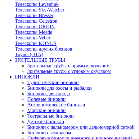
Телескопы Levenhuk
Телескопы Sky-Watcher
Телескопы Bresser
Телескопы Celestron
Телескопы ORION
Телескопы Meade
Телескопы Veber
Телескопы KONUS
Телескопы других брендов
Трубы (ОТА)
ЗРИТЕЛЬНЫЕ ТРУБЫ
Зрительные трубы с прямым окуляром
Зрительные трубы с угловым окуляром
БИНОКЛИ
Туристические бинокли
Бинокли для охоты и рыбалки
Бинокли для города
Полевые бинокли
Астрономические бинокли
Морские бинокли
Театральные бинокли
Детские бинокли
Бинокли с дальномером или дальномерной сеткой
Бинокли с компасом
Цифровые бинокли дневного и ночного видения