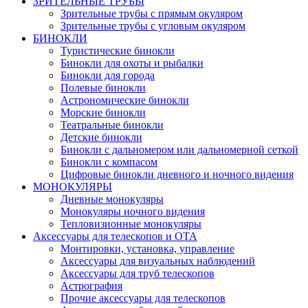
ЗРИТЕЛЬНЫЕ ТРУБЫ
Зрительные трубы с прямым окуляром
Зрительные трубы с угловым окуляром
БИНОКЛИ
Туристические бинокли
Бинокли для охоты и рыбалки
Бинокли для города
Полевые бинокли
Астрономические бинокли
Морские бинокли
Театральные бинокли
Детские бинокли
Бинокли с дальномером или дальномерной сеткой
Бинокли с компасом
Цифровые бинокли дневного и ночного видения
МОНОКУЛЯРЫ
Дневные монокуляры
Монокуляры ночного видения
Тепловизионные монокуляры
Аксессуары для телескопов и ОТА
Монтировки, установка, управление
Аксессуары для визуальных наблюдений
Аксессуары для труб телескопов
Астрография
Прочие аксессуары для телескопов