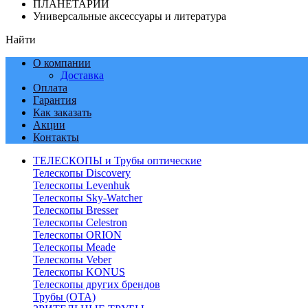
ПЛАНЕТАРИИ
Универсальные аксессуары и литература
Найти
О компании
Доставка
Оплата
Гарантия
Как заказать
Акции
Контакты
ТЕЛЕСКОПЫ и Трубы оптические
Телескопы Discovery
Телескопы Levenhuk
Телескопы Sky-Watcher
Телескопы Bresser
Телескопы Celestron
Телескопы ORION
Телескопы Meade
Телескопы Veber
Телескопы KONUS
Телескопы других брендов
Трубы (ОТА)