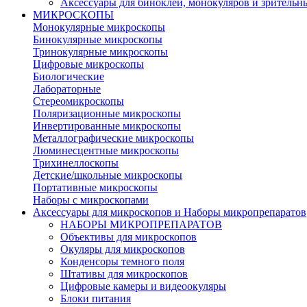
Аксессуары для биноклей, монокуляров и зрительн
МИКРОСКОПЫ
Монокулярные микроскопы
Бинокулярные микроскопы
Тринокулярные микроскопы
Цифровые микроскопы
Биологические
Лабораторные
Стереомикроскопы
Поляризационные микроскопы
Инвертированные микроскопы
Металлографические микроскопы
Люминесцентные микроскопы
Трихинеллоскопы
Детские/школьные микроскопы
Портативные микроскопы
Наборы с микроскопами
Аксессуары для микроскопов и Наборы микропрепаратов
НАБОРЫ МИКРОПРЕПАРАТОВ
Объективы для микроскопов
Окуляры для микроскопов
Конденсоры темного поля
Штативы для микроскопов
Цифровые камеры и видеоокуляры
Блоки питания