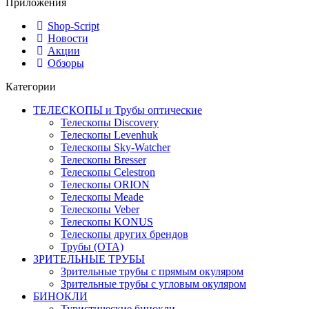
Приложения
Shop-Script
Новости
Акции
Обзоры
Категории
ТЕЛЕСКОПЫ и Трубы оптические
Телескопы Discovery
Телескопы Levenhuk
Телескопы Sky-Watcher
Телескопы Bresser
Телескопы Celestron
Телескопы ORION
Телескопы Meade
Телескопы Veber
Телескопы KONUS
Телескопы других брендов
Трубы (ОТА)
ЗРИТЕЛЬНЫЕ ТРУБЫ
Зрительные трубы с прямым окуляром
Зрительные трубы с угловым окуляром
БИНОКЛИ
Туристические бинокли