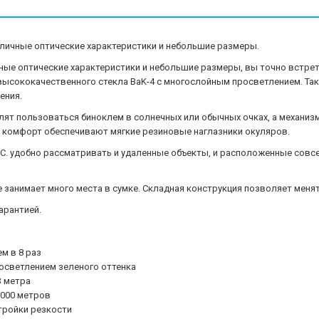
е отличные оптические характеристики и небольшие размеры.
ые оптические характеристики и небольшие размеры, вы точно встретите 
з высококачественного стекла BaK-4 с многослойным просветлением. Т
ения.
ят пользоваться биноклем в солнечных или обычных очках, а механиз
 комфорт обеспечивают мягкие резиновые наглазники окуляров.
w. C. удобно рассматривать и удаленные объекты, и расположенные сов
е занимает много места в сумке. Складная конструкция позволяет мен
гарантией.
м в 8 раз
росветлением зеленого оттенка
3 метра
1000 метров
тройки резкости