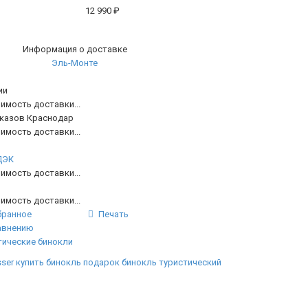
12 990
₽
Информация о доставке
Эль-Монте
ии
имость доставки...
аказов Краснодар
имость доставки...
ДЭК
имость доставки...
имость доставки...
бранное
Печать
авнению
тические бинокли
sser
купить бинокль
подарок бинокль
туристический