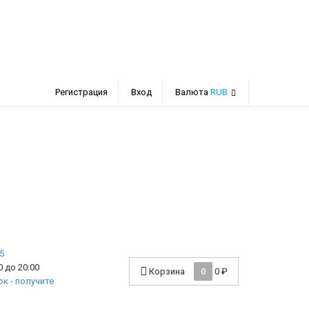
Регистрация
Вход
Валюта
RUB
 до 20:00
Корзина
0
0
₽
к - получите