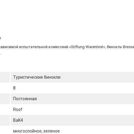
н
исимой испытательной комиссией «Stiftung Warentest», бинокль Bresser 
.
Туристические бинокли
8
Постоянная
Roof
BaK4
многослойное, зеленое