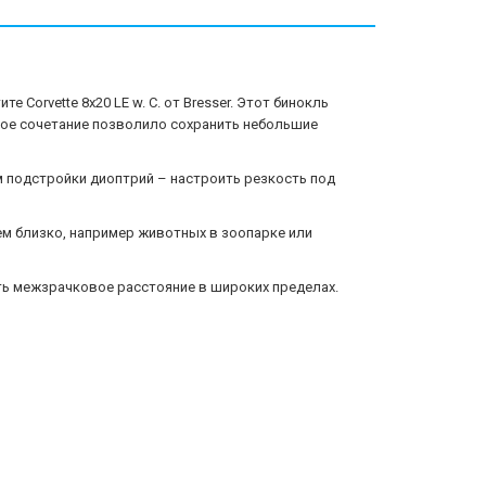
Corvette 8x20 LE w. C. от Bresser. Этот бинокль
акое сочетание позволило сохранить небольшие
м подстройки диоптрий – настроить резкость под
сем близко, например животных в зоопарке или
ять межзрачковое расстояние в широких пределах.