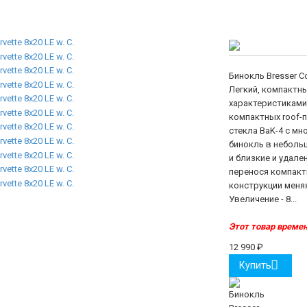
Бинокль Bresser Co
Легкий, компактн
характеристиками б
компактных roof-
стекла BaK-4 с м
бинокль в неболь
и близкие и удале
перенося компакт
конструкции меня
Увеличение - 8...
Этот товар времен
12 990
₽
Купить