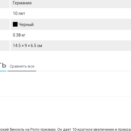
Германия
10 лет
Черный
0.38 кг
14.5 × 9 × 6.5 см
ть
еский бинокль на Porro-призмах. Он дает 10-кратное увеличение и прек