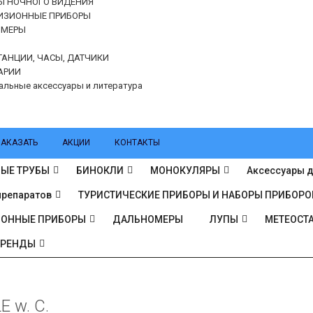
Ы НОЧНОГО ВИДЕНИЯ
ИЗИОННЫЕ ПРИБОРЫ
ОМЕРЫ
ТАНЦИИ, ЧАСЫ, ДАТЧИКИ
АРИИ
альные аксессуары и литература
ЗАКАЗАТЬ
АКЦИИ
КОНТАКТЫ
ЫЕ ТРУБЫ
БИНОКЛИ
МОНОКУЛЯРЫ
Аксессуары д
препаратов
ТУРИСТИЧЕСКИЕ ПРИБОРЫ И НАБОРЫ ПРИБОРО
ИОННЫЕ ПРИБОРЫ
ДАЛЬНОМЕРЫ
ЛУПЫ
МЕТЕОСТА
БРЕНДЫ
E w. C.