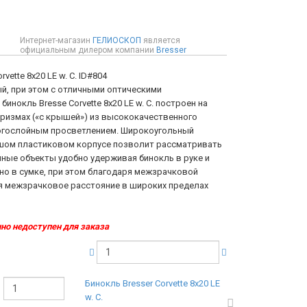
Интернет-магазин
ГЕЛИОСКОП
является
официальным дилером компании
Bresser
rvette 8x20 LE w. C.
ID#804
ый, при этом с отличными оптическими
инокль Bresse Corvette 8x20 LE w. C. построен на
призмах («с крышей») из высококачественного
ногослойным просветлением. Широкоугольный
шом пластиковом корпусе позволит рассматривать
нные объекты удобно удерживая бинокль в руке и
но в сумке, при этом благодаря межзрачковой
я межзрачковое расстояние в широких пределах
но недоступен для заказа
Бинокль Bresser Corvette 8x20 LE
w. C.