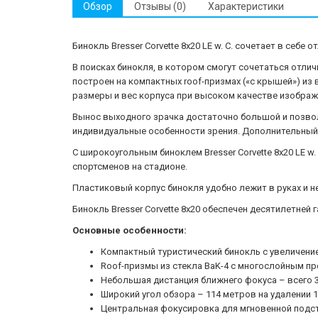
Обзор
Отзывы (0)
Характеристики
Бинокль Bresser Corvette 8x20 LE w. C. сочетает в себ
В поисках бинокля, в котором смогут сочетаться отличн
построен на компактных roof-призмах («с крышей») и
размеры и вес корпуса при высоком качестве изображ
Вынос выходного зрачка достаточно большой и позвол
индивидуальные особенности зрения. Дополнительный
С широкоугольным биноклем Bresser Corvette 8x20 LE 
спортсменов на стадионе.
Пластиковый корпус бинокля удобно лежит в руках и н
Бинокль Bresser Corvette 8x20 обеспечен десятилетней 
Основные особенности:
Компактный туристический бинокль с увеличение
Roof-призмы из стекла BaK-4 с многослойным п
Небольшая дистанция ближнего фокуса – всего 
Широкий угол обзора – 114 метров на удалении 
Центральная фокусировка для мгновенной подс