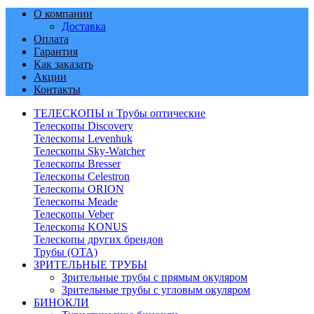
О компании
Доставка
Оплата
Гарантия
Как заказать
Акции
Контакты
ТЕЛЕСКОПЫ и Трубы оптические
Телескопы Discovery
Телескопы Levenhuk
Телескопы Sky-Watcher
Телескопы Bresser
Телескопы Celestron
Телескопы ORION
Телескопы Meade
Телескопы Veber
Телескопы KONUS
Телескопы других брендов
Трубы (ОТА)
ЗРИТЕЛЬНЫЕ ТРУБЫ
Зрительные трубы с прямым окуляром
Зрительные трубы с угловым окуляром
БИНОКЛИ