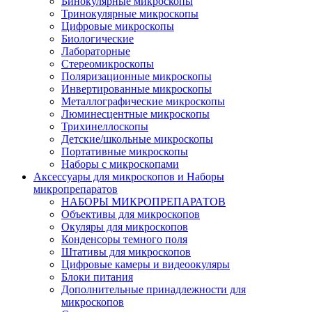
Бинокулярные микроскопы
Тринокулярные микроскопы
Цифровые микроскопы
Биологические
Лабораторные
Стереомикроскопы
Поляризационные микроскопы
Инвертированные микроскопы
Металлографические микроскопы
Люминесцентные микроскопы
Трихинеллоскопы
Детские/школьные микроскопы
Портативные микроскопы
Наборы с микроскопами
Аксессуары для микроскопов и Наборы
микропрепаратов
НАБОРЫ МИКРОПРЕПАРАТОВ
Объективы для микроскопов
Окуляры для микроскопов
Конденсоры темного поля
Штативы для микроскопов
Цифровые камеры и видеоокуляры
Блоки питания
Дополнительные принадлежности для
микроскопов