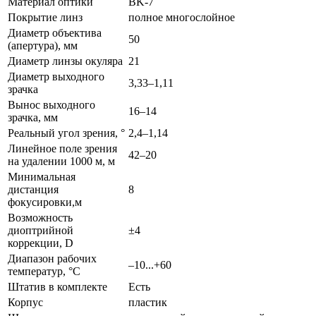
Материал оптики
BK-7
Покрытие линз
полное многослойное
Диаметр объектива
50
(апертура), мм
Диаметр линзы окуляра
21
Диаметр выходного
3,33–1,11
зрачка
Вынос выходного
16–14
зрачка, мм
Реальный угол зрения, °
2,4–1,14
Линейное поле зрения
42–20
на удалении 1000 м, м
Минимальная
дистанция
8
фокусировки,м
Возможность
диоптрийной
±4
коррекции, D
Диапазон рабочих
–10...+60
температур, °С
Штатив в комплекте
Есть
Корпус
пластик