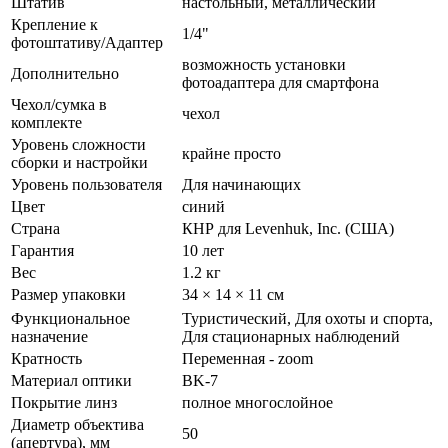
Штатив
настольный, металлический
Крепление к
1/4"
фотоштативу/Адаптер
возможность установки
Дополнительно
фотоадаптера для смартфона
Чехол/сумка в
чехол
комплекте
Уровень сложности
крайне просто
сборки и настройки
Уровень пользователя
Для начинающих
Цвет
синий
Страна
КНР для Levenhuk, Inc. (США)
Гарантия
10 лет
Вес
1.2 кг
Размер упаковки
34 × 14 × 11 см
Функциональное
Туристический, Для охоты и спорта,
назначение
Для стационарных наблюдений
Кратность
Переменная - zoom
Материал оптики
BK-7
Покрытие линз
полное многослойное
Диаметр объектива
50
(апертура), мм