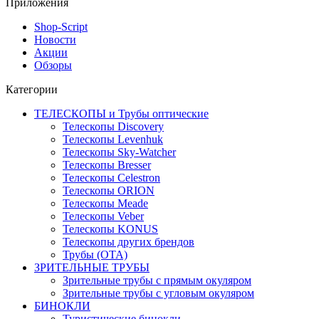
Приложения
Shop-Script
Новости
Акции
Обзоры
Категории
ТЕЛЕСКОПЫ и Трубы оптические
Телескопы Discovery
Телескопы Levenhuk
Телескопы Sky-Watcher
Телескопы Bresser
Телескопы Celestron
Телескопы ORION
Телескопы Meade
Телескопы Veber
Телескопы KONUS
Телескопы других брендов
Трубы (ОТА)
ЗРИТЕЛЬНЫЕ ТРУБЫ
Зрительные трубы с прямым окуляром
Зрительные трубы с угловым окуляром
БИНОКЛИ
Туристические бинокли