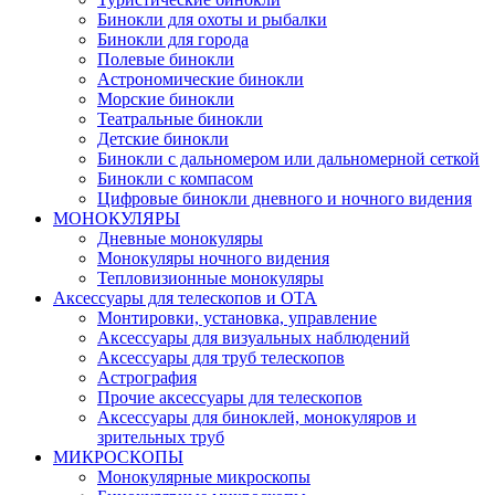
Бинокли для охоты и рыбалки
Бинокли для города
Полевые бинокли
Астрономические бинокли
Морские бинокли
Театральные бинокли
Детские бинокли
Бинокли с дальномером или дальномерной сеткой
Бинокли с компасом
Цифровые бинокли дневного и ночного видения
МОНОКУЛЯРЫ
Дневные монокуляры
Монокуляры ночного видения
Тепловизионные монокуляры
Аксессуары для телескопов и ОТА
Монтировки, установка, управление
Аксессуары для визуальных наблюдений
Аксессуары для труб телескопов
Астрография
Прочие аксессуары для телескопов
Аксессуары для биноклей, монокуляров и
зрительных труб
МИКРОСКОПЫ
Монокулярные микроскопы