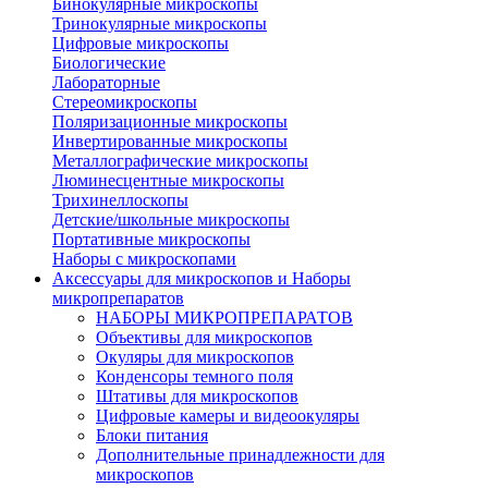
Бинокулярные микроскопы
Тринокулярные микроскопы
Цифровые микроскопы
Биологические
Лабораторные
Стереомикроскопы
Поляризационные микроскопы
Инвертированные микроскопы
Металлографические микроскопы
Люминесцентные микроскопы
Трихинеллоскопы
Детские/школьные микроскопы
Портативные микроскопы
Наборы с микроскопами
Аксессуары для микроскопов и Наборы
микропрепаратов
НАБОРЫ МИКРОПРЕПАРАТОВ
Объективы для микроскопов
Окуляры для микроскопов
Конденсоры темного поля
Штативы для микроскопов
Цифровые камеры и видеоокуляры
Блоки питания
Дополнительные принадлежности для
микроскопов