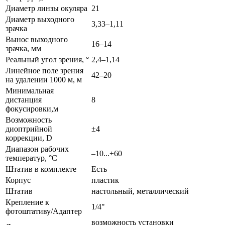
Диаметр линзы окуляра
21
Диаметр выходного
3,33–1,11
зрачка
Вынос выходного
16–14
зрачка, мм
Реальный угол зрения, °
2,4–1,14
Линейное поле зрения
42–20
на удалении 1000 м, м
Минимальная
дистанция
8
фокусировки,м
Возможность
диоптрийной
±4
коррекции, D
Диапазон рабочих
–10...+60
температур, °С
Штатив в комплекте
Есть
Корпус
пластик
Штатив
настольный, металлический
Крепление к
1/4"
фотоштативу/Адаптер
возможность установки