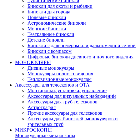
Туристические бинокли
Бинокли для охоты и рыбалки
Бинокли для города
Полевые бинокли
Астрономические бинокли
Морские бинокли
Театральные бинокли
Детские бинокли
Бинокли с дальномером или дальномерной сеткой
Бинокли с компасом
Цифровые бинокли дневного и ночного видения
МОНОКУЛЯРЫ
Дневные монокуляры
Монокуляры ночного видения
Тепловизионные монокуляры
Аксессуары для телескопов и ОТА
Монтировки, установка, управление
Аксессуары для визуальных наблюдений
Аксессуары для труб телескопов
Астрография
Прочие аксессуары для телескопов
Аксессуары для биноклей, монокуляров и
зрительных труб
МИКРОСКОПЫ
Монокулярные микроскопы