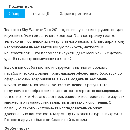
Поделиться:
Обзор
Отзывы (0)
Характеристики
Телескоп
Sky
-
Watcher
Dob
20
" –
один
из
лучших
инструментов
для
изучения
объектов
дальнего
космоса
.
Главное
преимущество
телескопа
–
большой
диаметр
главного
зеркала
.
Благодаря
этому
изображение
имеет
высочайшую
точность
,
четкость
и
контрастность
.
Это
позволяет
изучать
даже
мельчайшие
детали
удалённых
астрономических
явлений
.
Ещё
одной
особенностью
инструмента
является
зеркало
параболической
формы
,
позволяющее
эффективно
бороться
со
сферическими
аберрациями
.
Данная
модель
имеет
очень
качественное
многослойное
просветление
.
В
результате
получаемо
е
изображение
становится
невероятно
насыщенным
и
естественным
.
Всё
это
даёт
возможность
исследователю
изучать
множество
туманностей
,
галактик
и
звездных
скоплений
.
С
помощью
такого
инструмента
исследователь
сможет
досконально
поверхность
Марса
,
Луны
,
колец
Сатурна
,
вихрей
на
Венере
и
других
объектов
Солнечной
системы
.
Особенности
: