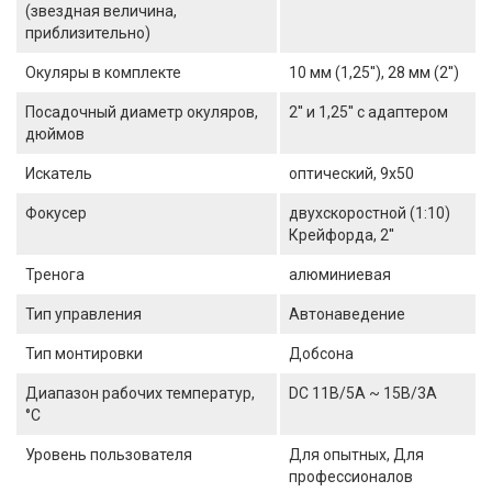
(звездная величина,
приблизительно)
Окуляры в комплекте
10 мм (1,25''), 28 мм (2'')
Посадочный диаметр окуляров,
2'' и 1,25'' с адаптером
дюймов
Искатель
оптический, 9x50
Фокусер
двухскоростной (1:10)
Крейфорда, 2''
Тренога
алюминиевая
Тип управления
Автонаведение
Тип монтировки
Добсона
Диапазон рабочих температур,
DC 11В/5А ~ 15В/3А
°С
Уровень пользователя
Для опытных, Для
профессионалов