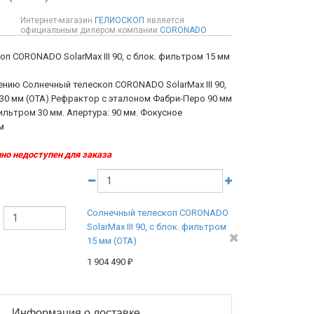
Интернет-магазин
ГЕЛИОСКОП
является
официальным дилером компании
CORONADO
п CORONADO SolarMax III 90, с блок. фильтром 15 мм
ению Солнечный телескоп CORONADO SolarMax III 90,
 30 мм (OTA) Рефрактор с эталоном Фабри-Перо 90 мм
льтром 30 мм. Апертура: 90 мм. Фокусное
м
но недоступен для заказа
Солнечный телескоп CORONADO
SolarMax III 90, с блок. фильтром
15 мм (OTA)
1 904 490
₽
Информация о доставке