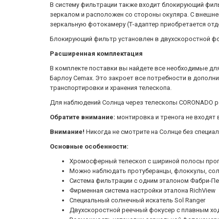
В систему фильтрации также входит блокирующий филь
зеркалом и расположен со стороны окуляра. С внешне
зеркальную фотокамеру (Т-адаптер приобретается отд
Блокирующий фильтр установлен в двухскоростной фоку
Расширенная комплектация
В комплекте поставки вы найдете все необходимые для
Барлоу Cemax. Это закроет все потребности в дополни
транспортировки и хранения телескопа.
Для наблюдений Солнца через телескопы CORONADO р
Обратите внимание:
монтировка и тренога не входят 
Внимание!
Никогда не смотрите на Солнце без специа
Основные особенности:
Хромосферный телескоп с шириной полосы пропу
Можно наблюдать протуберанцы, флоккулы, сол
Система фильтрации с одним эталоном Фабри-П
Фирменная система настройки эталона RichView
Специальный солнечный искатель Sol Ranger
Двухскоростной реечный фокусер с плавным хо