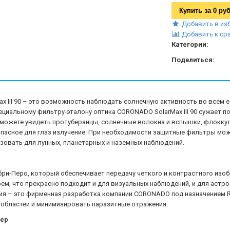
Купить за
0 руб
Добавить в из
Добавить к ср
Категории:
Поделиться:
III 90 – это возможность наблюдать солнечную активность во всем ее
циальному фильтру-эталону оптика CORONADO SolarMax III 90 сужает п
 сможете увидеть протуберанцы, солнечные волокна и вспышки, флокку
зопасное для глаз излучение. При необходимости защитные фильтры мож
овать для лунных, планетарных и наземных наблюдений.
ри-Перо, который обеспечивает передачу четкого и контрастного изоб
рем, что прекрасно подходит и для визуальных наблюдений, и для аст
ия – это фирменная разработка компании CORONADO под назначением Ri
 областей и минимизировать паразитные отражения.
сер