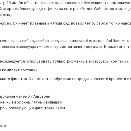
тр 30 мм. Он обязателен к использованию и обеспечивает нормальную
й стороны блокирующего фильтра есть резьба для байонетного кольца,
ельно).
сер. Он имеет плавный и мягкий ход, позволяет быстро и точно навод
 солнечных наблюдений аксессуары: солнечный искатель Sol Ranger, т
тельных аксессуарах – вам не придется ничего докупать. Кроме того,
екомендуется использовать только фирменные аксессуары компании.
в комплект поставки.
льного фильтра. Это может необратимо повредить зрение и привести к 
скания менее 0,7 Ангстрем
нечные волокна, пятна и вспышки
еро и блокирующим фильтром 30 мм
дом