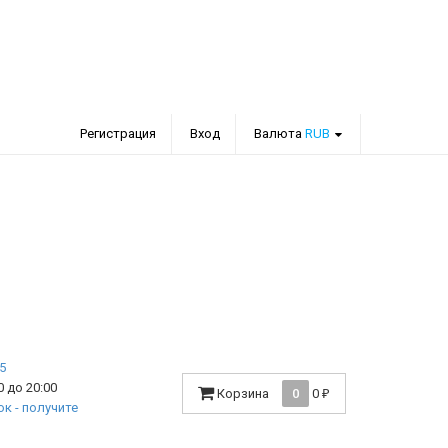
Регистрация
Вход
Валюта
RUB
 до 20:00
Корзина
0
0
₽
к - получите