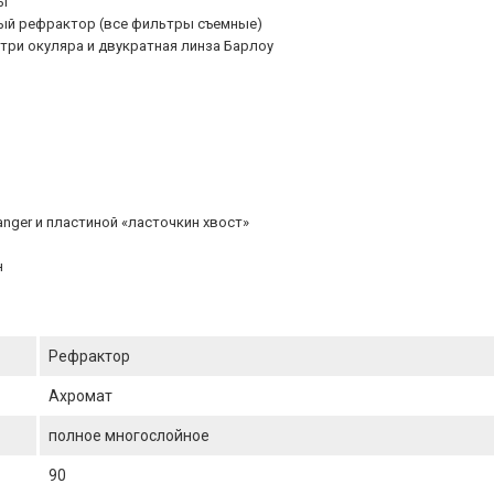
ы
ый рефрактор (все фильтры съемные)
три окуляра и двукратная линза Барлоу
nger и пластиной «ласточкин хвост»
н
Рефрактор
Ахромат
полное многослойное
90