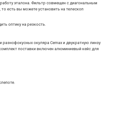
 работу эталона. Фильтр совмещен с диагональным
 то есть вы можете установить на телескоп
ить оптику на резкость.
ри разнофокусных окуляра Cemax и двукратную линзу
 в комплект поставки включен алюминиевый кейс для
слепоте.