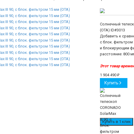
Солнечный телеско
(OTA)
ID#3013
Добавить к сравн
с блок. фильтром
и блокирующим фи
расстояние: 800 м
Этот товар времен
1 904 490
₽
Купить