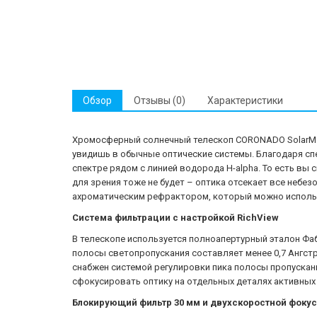
Обзор
Отзывы (0)
Характеристики
Хромосферный солнечный телескоп CORONADO SolarMax 
увидишь в обычные оптические системы. Благодаря спе
спектре рядом с линией водорода H-alpha. То есть вы
для зрения тоже не будет – оптика отсекает все небе
ахроматическим рефрактором, который можно использ
Система фильтрации с настройкой RichView
В телескопе используется полноапертурный эталон Фаб
полосы светопропускания составляет менее 0,7 Ангст
снабжен системой регулировки пика полосы пропускан
сфокусировать оптику на отдельных деталях активных
Блокирующий фильтр 30 мм и двухскоростной фоку