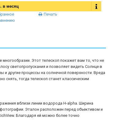
.
в месяц
бранное
Печать
авнению
 многообразии. Этот телескоп покажет вам то, что не
олосу светопропускания и позволяет видеть Солнце в
лы и другие процессы на солнечной поверхности. Вреда
но снять, тогда телескоп станет классическим
ражения вблизи линии водорода H-alpha. Ширина
рофотографии. Эталон расположен перед объективом и
chView. Благодаря ей можно более точно