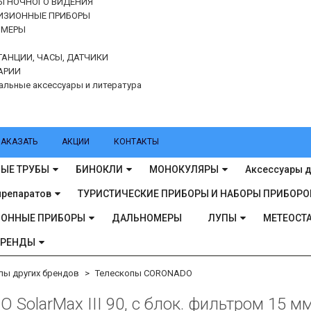
Ы НОЧНОГО ВИДЕНИЯ
ИЗИОННЫЕ ПРИБОРЫ
ОМЕРЫ
ТАНЦИИ, ЧАСЫ, ДАТЧИКИ
АРИИ
альные аксессуары и литература
ЗАКАЗАТЬ
АКЦИИ
КОНТАКТЫ
ЫЕ ТРУБЫ
БИНОКЛИ
МОНОКУЛЯРЫ
Аксессуары д
препаратов
ТУРИСТИЧЕСКИЕ ПРИБОРЫ И НАБОРЫ ПРИБОРО
ИОННЫЕ ПРИБОРЫ
ДАЛЬНОМЕРЫ
ЛУПЫ
МЕТЕОСТА
БРЕНДЫ
пы других брендов
Телескопы CORONADO
olarMax III 90, с блок. фильтром 15 м