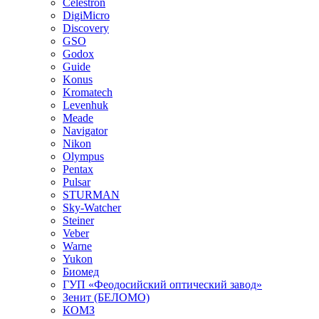
Celestron
DigiMicro
Discovery
GSO
Godox
Guide
Konus
Kromatech
Levenhuk
Meade
Navigator
Nikon
Olympus
Pentax
Pulsar
STURMAN
Sky-Watcher
Steiner
Veber
Warne
Yukon
Биомед
ГУП «Феодосийский оптический завод»
Зенит (БЕЛОМО)
КОМЗ