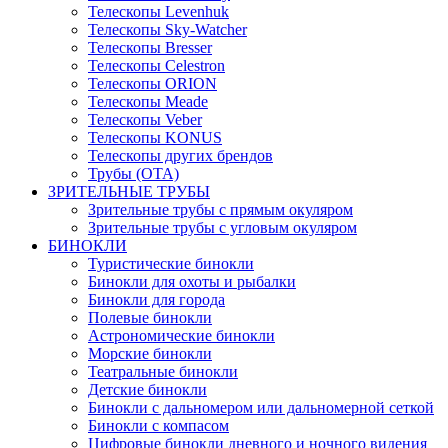
Телескопы Levenhuk
Телескопы Sky-Watcher
Телескопы Bresser
Телескопы Celestron
Телескопы ORION
Телескопы Meade
Телескопы Veber
Телескопы KONUS
Телескопы других брендов
Трубы (ОТА)
ЗРИТЕЛЬНЫЕ ТРУБЫ
Зрительные трубы с прямым окуляром
Зрительные трубы с угловым окуляром
БИНОКЛИ
Туристические бинокли
Бинокли для охоты и рыбалки
Бинокли для города
Полевые бинокли
Астрономические бинокли
Морские бинокли
Театральные бинокли
Детские бинокли
Бинокли с дальномером или дальномерной сеткой
Бинокли с компасом
Цифровые бинокли дневного и ночного видения