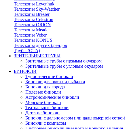
Телескопы Levenhuk
Телескопы Sky-Watcher
Телескопы Bresser
Телескопы Celestron
Телескопы ORION
Телескопы Meade
Телескопы Veber
Телескопы KONUS
Телескопы других брендов
Трубы (ОТА)
ЗРИТЕЛЬНЫЕ ТРУБЫ
Зрительные трубы с прямым окуляром
Зрительные трубы с угловым окуляром
БИНОКЛИ
Туристические бинокли
Бинокли для охоты и рыбалки
Бинокли для города
Полевые бинокли
Астрономические бинокли
Морские бинокли
Театральные бинокли
Детские бинокли
Бинокли с дальномером или дальномерной сеткой
Бинокли с компасом
Цифровые бинокли дневного и ночного видения