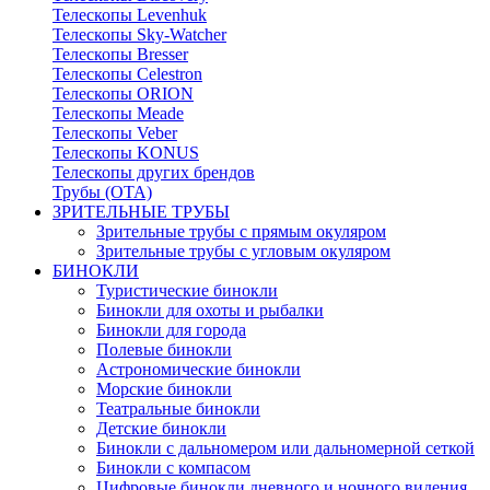
Телескопы Levenhuk
Телескопы Sky-Watcher
Телескопы Bresser
Телескопы Celestron
Телескопы ORION
Телескопы Meade
Телескопы Veber
Телескопы KONUS
Телескопы других брендов
Трубы (ОТА)
ЗРИТЕЛЬНЫЕ ТРУБЫ
Зрительные трубы с прямым окуляром
Зрительные трубы с угловым окуляром
БИНОКЛИ
Туристические бинокли
Бинокли для охоты и рыбалки
Бинокли для города
Полевые бинокли
Астрономические бинокли
Морские бинокли
Театральные бинокли
Детские бинокли
Бинокли с дальномером или дальномерной сеткой
Бинокли с компасом
Цифровые бинокли дневного и ночного видения