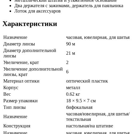
Металлический штатив и утяжеленное основание
Два держателя с зажимами, держатель для паяльника
Лоток для аксессуаров
Характеристики
Назначение
часовая, ювелирная, для шитья
Диаметр линзы
90 м
Диаметр дополнительной
21 м
линзы
Увеличение, крат
2
Увеличение дополнительной
6
линзы, крат
Материал оптики
оптический пластик
Корпус
металл
Вес
0.62 кг
Размер упаковки
18 × 9.5 × 7 см
Тип линзы
бифокальная
часовая/ювелирная, для шитья/
Назначение
текстильная
Конструкция
настольная/на штативе
Назначение
часовая, ювелирная, для шитья