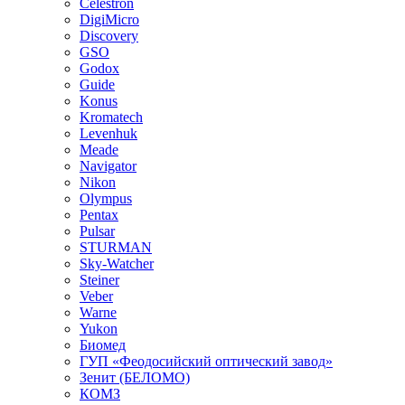
Celestron
DigiMicro
Discovery
GSO
Godox
Guide
Konus
Kromatech
Levenhuk
Meade
Navigator
Nikon
Olympus
Pentax
Pulsar
STURMAN
Sky-Watcher
Steiner
Veber
Warne
Yukon
Биомед
ГУП «Феодосийский оптический завод»
Зенит (БЕЛОМО)
КОМЗ