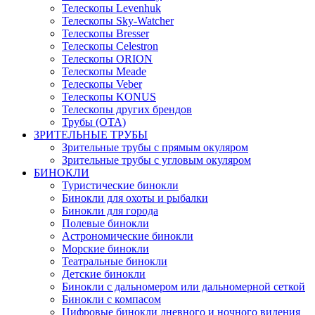
Телескопы Levenhuk
Телескопы Sky-Watcher
Телескопы Bresser
Телескопы Celestron
Телескопы ORION
Телескопы Meade
Телескопы Veber
Телескопы KONUS
Телескопы других брендов
Трубы (ОТА)
ЗРИТЕЛЬНЫЕ ТРУБЫ
Зрительные трубы с прямым окуляром
Зрительные трубы с угловым окуляром
БИНОКЛИ
Туристические бинокли
Бинокли для охоты и рыбалки
Бинокли для города
Полевые бинокли
Астрономические бинокли
Морские бинокли
Театральные бинокли
Детские бинокли
Бинокли с дальномером или дальномерной сеткой
Бинокли с компасом
Цифровые бинокли дневного и ночного видения