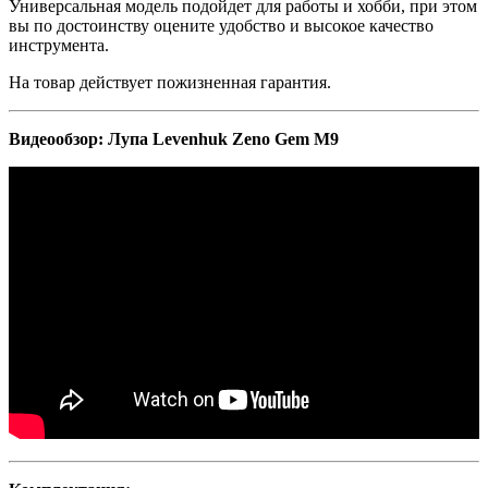
Универсальная
модель
подойдет
для
работы
и
хобби
,
при
этом
вы
по
достоинству
оцените
удобство
и
высокое
качество
инструмента
.
На
товар
действует
пожизненная
гарантия
.
Видеообзор:
Лупа
Levenhuk
Zeno
Gem
M9