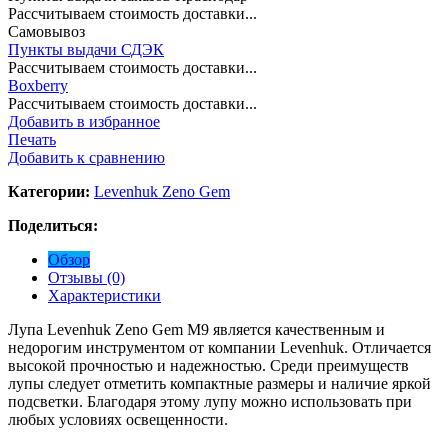
Рассчитываем стоимость доставки...
Самовывоз
Пункты выдачи СДЭК
Рассчитываем стоимость доставки...
Boxberry
Рассчитываем стоимость доставки...
Добавить в избранное
Печать
Добавить к сравнению
Категории:
Levenhuk Zeno Gem
Поделиться:
Обзор
Отзывы (0)
Характеристики
Лупа
Levenhuk
Zeno
Gem
M9
является
качественным
и
недорогим
инструментом
от
компании
Levenhuk
.
Отличается
высокой
прочностью
и
надежностью
.
Среди
преимуществ
лупы
следует
отметить
компактные
размеры
и
наличие
яркой
подсветки
.
Благодаря
этому
лупу
можно
использовать
при
любых
условиях
освещенности
.