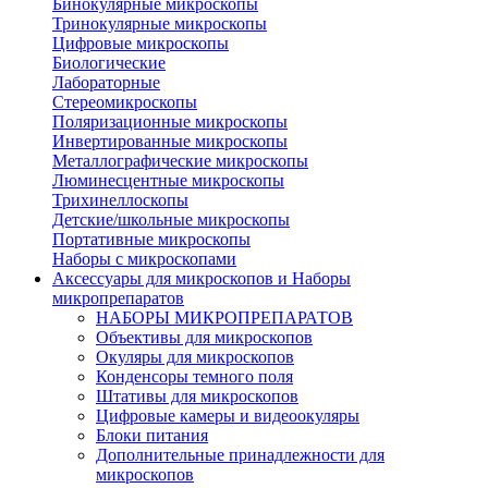
Бинокулярные микроскопы
Тринокулярные микроскопы
Цифровые микроскопы
Биологические
Лабораторные
Стереомикроскопы
Поляризационные микроскопы
Инвертированные микроскопы
Металлографические микроскопы
Люминесцентные микроскопы
Трихинеллоскопы
Детские/школьные микроскопы
Портативные микроскопы
Наборы с микроскопами
Аксессуары для микроскопов и Наборы
микропрепаратов
НАБОРЫ МИКРОПРЕПАРАТОВ
Объективы для микроскопов
Окуляры для микроскопов
Конденсоры темного поля
Штативы для микроскопов
Цифровые камеры и видеоокуляры
Блоки питания
Дополнительные принадлежности для
микроскопов