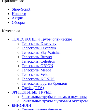
Приложения
Shop-Script
Новости
Акции
Обзоры
Категории
ТЕЛЕСКОПЫ и Трубы оптические
Телескопы Discovery
Телескопы Levenhuk
Телескопы Sky-Watcher
Телескопы Bresser
Телескопы Celestron
Телескопы ORION
Телескопы Meade
Телескопы Veber
Телескопы KONUS
Телескопы других брендов
Трубы (ОТА)
ЗРИТЕЛЬНЫЕ ТРУБЫ
Зрительные трубы с прямым окуляром
Зрительные трубы с угловым окуляром
БИНОКЛИ
Туристические бинокли