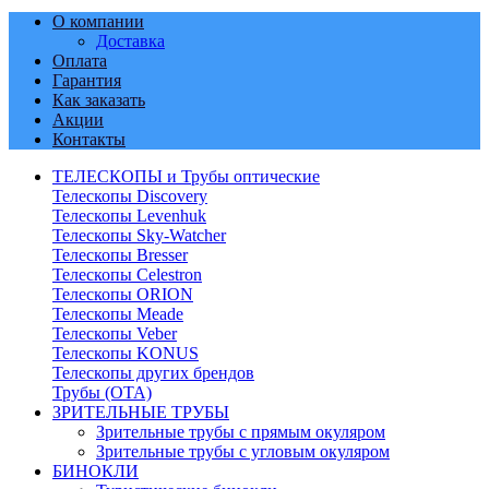
О компании
Доставка
Оплата
Гарантия
Как заказать
Акции
Контакты
ТЕЛЕСКОПЫ и Трубы оптические
Телескопы Discovery
Телескопы Levenhuk
Телескопы Sky-Watcher
Телескопы Bresser
Телескопы Celestron
Телескопы ORION
Телескопы Meade
Телескопы Veber
Телескопы KONUS
Телескопы других брендов
Трубы (ОТА)
ЗРИТЕЛЬНЫЕ ТРУБЫ
Зрительные трубы с прямым окуляром
Зрительные трубы с угловым окуляром
БИНОКЛИ