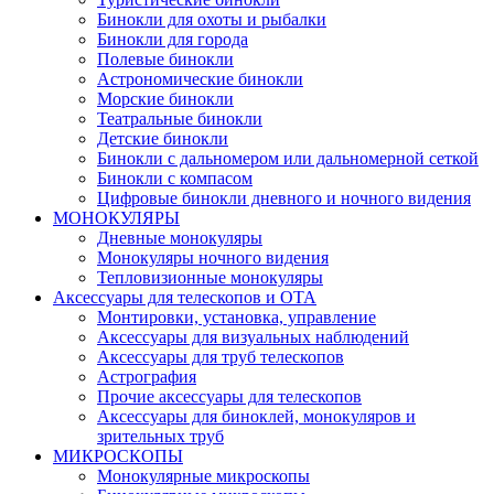
Бинокли для охоты и рыбалки
Бинокли для города
Полевые бинокли
Астрономические бинокли
Морские бинокли
Театральные бинокли
Детские бинокли
Бинокли с дальномером или дальномерной сеткой
Бинокли с компасом
Цифровые бинокли дневного и ночного видения
МОНОКУЛЯРЫ
Дневные монокуляры
Монокуляры ночного видения
Тепловизионные монокуляры
Аксессуары для телескопов и ОТА
Монтировки, установка, управление
Аксессуары для визуальных наблюдений
Аксессуары для труб телескопов
Астрография
Прочие аксессуары для телескопов
Аксессуары для биноклей, монокуляров и
зрительных труб
МИКРОСКОПЫ
Монокулярные микроскопы