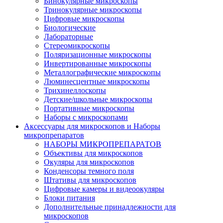
Бинокулярные микроскопы
Тринокулярные микроскопы
Цифровые микроскопы
Биологические
Лабораторные
Стереомикроскопы
Поляризационные микроскопы
Инвертированные микроскопы
Металлографические микроскопы
Люминесцентные микроскопы
Трихинеллоскопы
Детские/школьные микроскопы
Портативные микроскопы
Наборы с микроскопами
Аксессуары для микроскопов и Наборы
микропрепаратов
НАБОРЫ МИКРОПРЕПАРАТОВ
Объективы для микроскопов
Окуляры для микроскопов
Конденсоры темного поля
Штативы для микроскопов
Цифровые камеры и видеоокуляры
Блоки питания
Дополнительные принадлежности для
микроскопов