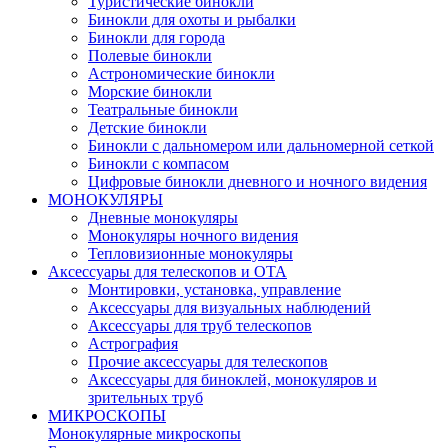
Туристические бинокли
Бинокли для охоты и рыбалки
Бинокли для города
Полевые бинокли
Астрономические бинокли
Морские бинокли
Театральные бинокли
Детские бинокли
Бинокли с дальномером или дальномерной сеткой
Бинокли с компасом
Цифровые бинокли дневного и ночного видения
МОНОКУЛЯРЫ
Дневные монокуляры
Монокуляры ночного видения
Тепловизионные монокуляры
Аксессуары для телескопов и ОТА
Монтировки, установка, управление
Аксессуары для визуальных наблюдений
Аксессуары для труб телескопов
Астрография
Прочие аксессуары для телескопов
Аксессуары для биноклей, монокуляров и
зрительных труб
МИКРОСКОПЫ
Монокулярные микроскопы