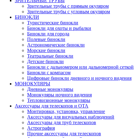
ЗРИТЕЛЬНЫЕ ТРУБЫ
Зрительные трубы с прямым окуляром
Зрительные трубы с угловым окуляром
БИНОКЛИ
Туристические бинокли
Бинокли для охоты и рыбалки
Бинокли для города
Полевые бинокли
Астрономические бинокли
Морские бинокли
Театральные бинокли
Детские бинокли
Бинокли с дальномером или дальномерной сеткой
Бинокли с компасом
Цифровые бинокли дневного и ночного видения
МОНОКУЛЯРЫ
Дневные монокуляры
Монокуляры ночного видения
Тепловизионные монокуляры
Аксессуары для телескопов и ОТА
Монтировки, установка, управление
Аксессуары для визуальных наблюдений
Аксессуары для труб телескопов
Астрография
Прочие аксессуары для телескопов