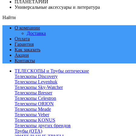
ПЛАНЕТАРИИ
Универсальные аксессуары и литература
Найти
О компании
Доставка
Оплата
Гарантия
Как заказать
Акции
Контакты
ТЕЛЕСКОПЫ и Трубы оптические
Телескопы Discovery
Телескопы Levenhuk
Телескопы Sky-Watcher
Телескопы Bresser
Телескопы Celestron
Телескопы ORION
Телескопы Meade
Телескопы Veber
Телескопы KONUS
Телескопы других брендов
Трубы (ОТА)