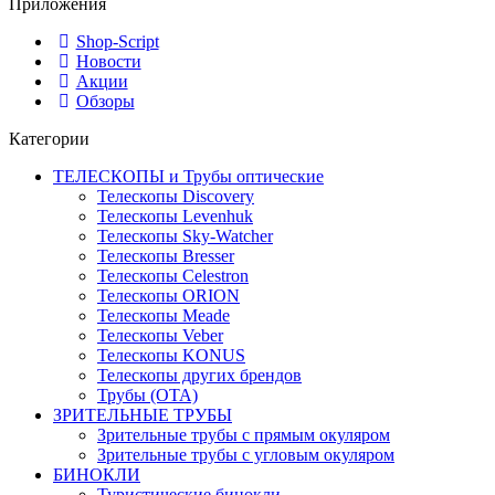
Приложения
Shop-Script
Новости
Акции
Обзоры
Категории
ТЕЛЕСКОПЫ и Трубы оптические
Телескопы Discovery
Телескопы Levenhuk
Телескопы Sky-Watcher
Телескопы Bresser
Телескопы Celestron
Телескопы ORION
Телескопы Meade
Телескопы Veber
Телескопы KONUS
Телескопы других брендов
Трубы (ОТА)
ЗРИТЕЛЬНЫЕ ТРУБЫ
Зрительные трубы с прямым окуляром
Зрительные трубы с угловым окуляром
БИНОКЛИ
Туристические бинокли