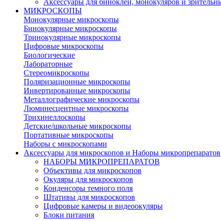
Аксессуары для биноклей, монокуляров и зрительн
МИКРОСКОПЫ
Монокулярные микроскопы
Бинокулярные микроскопы
Тринокулярные микроскопы
Цифровые микроскопы
Биологические
Лабораторные
Стереомикроскопы
Поляризационные микроскопы
Инвертированные микроскопы
Металлографические микроскопы
Люминесцентные микроскопы
Трихинеллоскопы
Детские/школьные микроскопы
Портативные микроскопы
Наборы с микроскопами
Аксессуары для микроскопов и Наборы микропрепаратов
НАБОРЫ МИКРОПРЕПАРАТОВ
Объективы для микроскопов
Окуляры для микроскопов
Конденсоры темного поля
Штативы для микроскопов
Цифровые камеры и видеоокуляры
Блоки питания