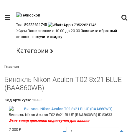
Тел:
89522621745
Ждем Ваши звонки с 10:00 до 20:00
Закажите обратный
звонок - получите скидку
Категории
Главная
Бинокль Nikon Aculon T02 8x21 BLUE
(BAA860WB)
Код артикула:
28460
Бинокль Nikon Aculon T02 8x21 BLUE (BAA860WB)
ID#3633
Этот товар временно недоступен для заказа
7 000
₽