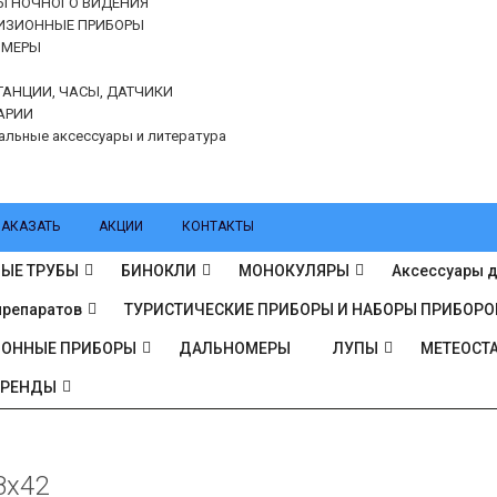
Ы НОЧНОГО ВИДЕНИЯ
ИЗИОННЫЕ ПРИБОРЫ
ОМЕРЫ
ТАНЦИИ, ЧАСЫ, ДАТЧИКИ
АРИИ
альные аксессуары и литература
ЗАКАЗАТЬ
АКЦИИ
КОНТАКТЫ
ЫЕ ТРУБЫ
БИНОКЛИ
МОНОКУЛЯРЫ
Аксессуары д
препаратов
ТУРИСТИЧЕСКИЕ ПРИБОРЫ И НАБОРЫ ПРИБОРО
ИОННЫЕ ПРИБОРЫ
ДАЛЬНОМЕРЫ
ЛУПЫ
МЕТЕОСТА
БРЕНДЫ
8x42