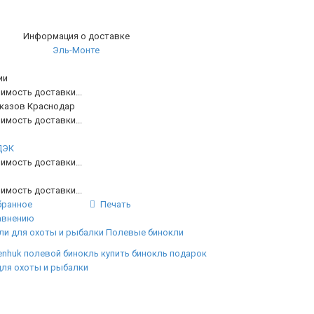
Информация о доставке
Эль-Монте
ии
имость доставки...
аказов Краснодар
имость доставки...
ДЭК
имость доставки...
имость доставки...
бранное
Печать
авнению
ли для охоты и рыбалки
Полевые бинокли
enhuk
полевой бинокль
купить бинокль
подарок
для охоты и рыбалки