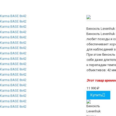
Бинокль Levenhuk
Бинокль Levenhuk
любит походы и ох
обеспечивает хор
для наблюдений з
При этом бинокль 
себе даже длител
к перепадам темпе
объективов: 42 м
Этот товар времен
11 990
₽
Купить