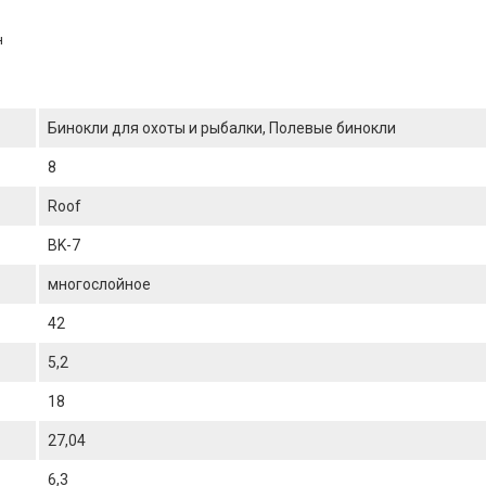
н
Бинокли для охоты и рыбалки, Полевые бинокли
8
Roof
BK-7
многослойное
42
5,2
18
27,04
6,3