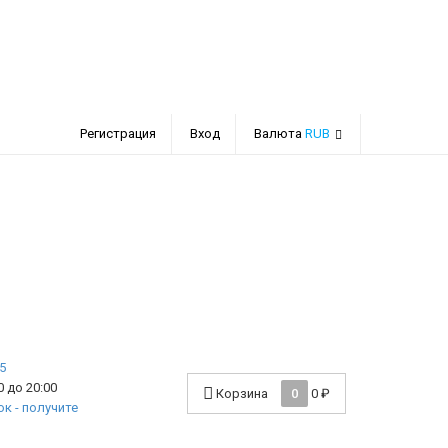
Регистрация
Вход
Валюта
RUB
 до 20:00
Корзина
0
0
₽
к - получите