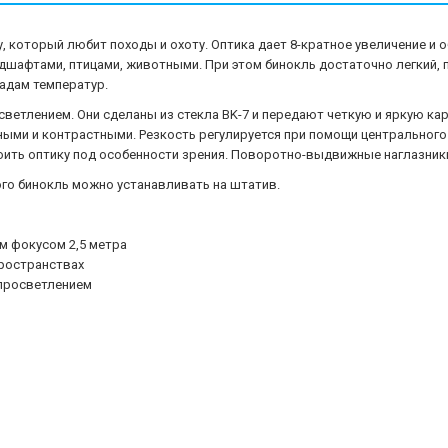
у, который любит походы и охоту. Оптика дает 8-кратное увеличение и
шафтами, птицами, животными. При этом бинокль достаточно легкий, п
адам температур.
светлением. Они сделаны из стекла BK-7 и передают четкую и яркую ка
ными и контрастными. Резкость регулируется при помощи центрального
ить оптику под особенности зрения. Поворотно-выдвижные наглазники
ого бинокль можно устанавливать на штатив.
м фокусом 2,5 метра
ространствах
 просветлением