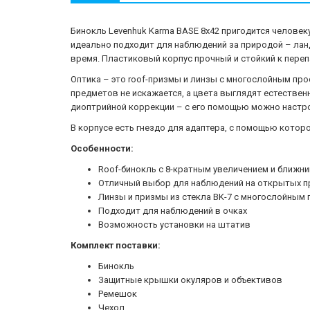
Бинокль Levenhuk Karma BASE 8x42 пригодится человек
идеально подходит для наблюдений за природой – ланд
время. Пластиковый корпус прочный и стойкий к переп
Оптика – это roof-призмы и линзы с многослойным про
предметов не искажается, а цвета выглядят естествен
диоптрийной коррекции – с его помощью можно настро
В корпусе есть гнездо для адаптера, с помощью котор
Особенности:
Roof-бинокль с 8-кратным увеличением и ближни
Отличный выбор для наблюдений на открытых п
Линзы и призмы из стекла BK-7 с многослойным
Подходит для наблюдений в очках
Возможность установки на штатив
Комплект поставки:
Бинокль
Защитные крышки окуляров и объективов
Ремешок
Чехол