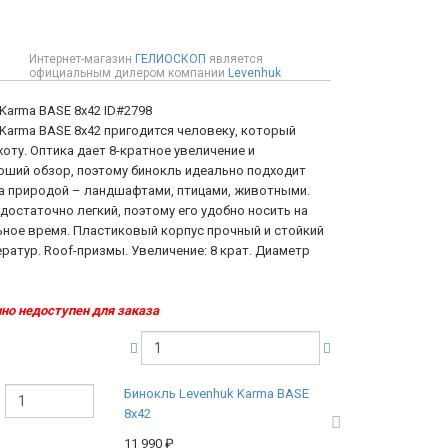
Интернет-магазин
ГЕЛИОСКОП
является
официальным дилером компании
Levenhuk
 Karma BASE 8x42
ID#2798
 Karma BASE 8x42 пригодится человеку, который
оту. Оптика дает 8-кратное увеличение и
оший обзор, поэтому бинокль идеально подходит
а природой – ландшафтами, птицами, животными.
достаточно легкий, поэтому его удобно носить на
ьное время. Пластиковый корпус прочный и стойкий
ратур. Roof-призмы. Увеличение: 8 крат. Диаметр
м
но недоступен для заказа
Бинокль Levenhuk Karma BASE
8x42
11 990
₽