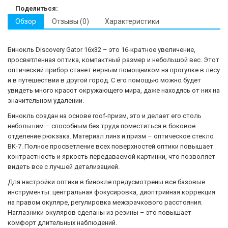
Поделиться:
Обзор
Отзывы (0)
Характеристики
Бинокль Discovery Gator 16x32 – это 16-кратное увеличение,
просветленная оптика, компактный размер и небольшой вес. Этот
оптический прибор станет верным помощником на прогулке в лесу
и в путешествии в другой город. С его помощью можно будет
увидеть много красот окружающего мира, даже находясь от них на
значительном удалении.
Бинокль создан на основе roof-призм, это и делает его столь
небольшим – способным без труда поместиться в боковое
отделение рюкзака. Материал линз и призм – оптическое стекло
BK-7. Полное просветление всех поверхностей оптики повышает
контрастность и яркость передаваемой картинки, что позволяет
видеть все с лучшей детализацией.
Для настройки оптики в бинокле предусмотрены все базовые
инструменты: центральная фокусировка, диоптрийная коррекция
на правом окуляре, регулировка межзрачкового расстояния.
Наглазники окуляров сделаны из резины – это повышает
комфорт длительных наблюдений.