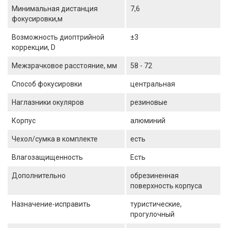
Минимальная дистанция
7,6
фокусировки,м
Возможность диоптрийной
±3
коррекции, D
Межзрачковое расстояние, мм
58 - 72
Способ фокусировки
центральная
Наглазники окуляров
резиновые
Корпус
алюминий
Чехол/сумка в комплекте
есть
Влагозащищенность
Есть
Дополнительно
обрезиненная
поверхность корпуса
Назначение-исправить
туристические,
прогулочный