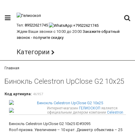
Тел:
89522621745
Ждем Ваши звонки с 10:00 до 20:00
Закажите обратный
звонок - получите скидку
Категории
Главная
Бинокль Celestron UpClose G2 10x25
Код артикула:
46957
Интернет-магазин
ГЕЛИОСКОП
является
официальным дилером компании
Celestron
Бинокль Celestron UpClose G2 10x25
ID#3095
Roof-призма. Увеличение – 10 крат. Диаметр объектива – 25