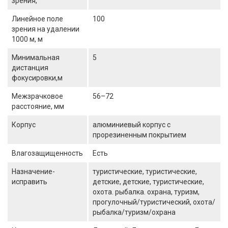
зрения, °
Линейное поле
100
зрения на удалении
1000 м, м
Минимальная
5
дистанция
фокусировки,м
Межзрачковое
56–72
расстояние, мм
Корпус
алюминиевый корпус с
прорезиненным покрытием
Влагозащищенность
Есть
Назначение-
туристические, туристические,
исправить
детские, детские, туристические,
охота. рыбалка. охрана, туризм,
прогулочный/туристический, охота/
рыбалка/туризм/охрана