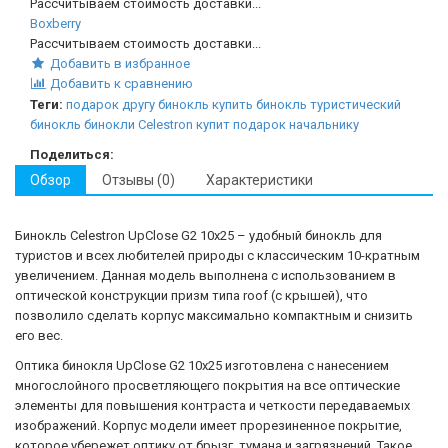
Рассчитываем стоимость доставки...
Boxberry
Рассчитываем стоимость доставки...
Добавить в избранное
Добавить к сравнению
Теги:
подарок другу
бинокль
купить бинокль
туристический
бинокль
бинокли Celestron
купит подарок начальнику
Поделиться:
Обзор
Отзывы (0)
Характеристики
Бинокль Celestron UpClose G2 10x25 – удобный бинокль для
туристов и всех любителей природы с классическим 10-кратным
увеличением. Данная модель выполнена с использованием в
оптической конструкции призм типа roof (с крышей), что
позволило сделать корпус максимально компактным и снизить
его вес.
Оптика бинокля UpClose G2 10x25 изготовлена с нанесением
многослойного просветляющего покрытия на все оптические
элементы для повышения контраста и четкости передаваемых
изображений. Корпус модели имеет прорезиненное покрытие,
которое убережет оптику от брызг, тумана и загрязнений. Такое