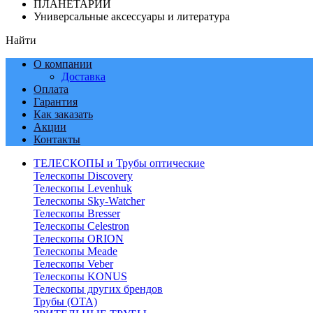
ПЛАНЕТАРИИ
Универсальные аксессуары и литература
Найти
О компании
Доставка
Оплата
Гарантия
Как заказать
Акции
Контакты
ТЕЛЕСКОПЫ и Трубы оптические
Телескопы Discovery
Телескопы Levenhuk
Телескопы Sky-Watcher
Телескопы Bresser
Телескопы Celestron
Телескопы ORION
Телескопы Meade
Телескопы Veber
Телескопы KONUS
Телескопы других брендов
Трубы (ОТА)