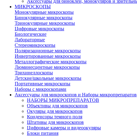
Аксессуары для биноклей, монокуляров и зрительн
МИКРОСКОПЫ
Монокулярные микроскопы
Бинокулярные микроскопы
Тринокулярные микроскопы
Цифровые микроскопы
Биологические
Лабораторные
Стереомикроскопы
Поляризационные микроскопы
Инвертированные микроскопы
Металлографические микроскопы
Люминесцентные микроскопы
Трихинеллоскопы
Детские/школьные микроскопы
Портативные микроскопы
Наборы с микроскопами
Аксессуары для микроскопов и Наборы микропрепаратов
НАБОРЫ МИКРОПРЕПАРАТОВ
Объективы для микроскопов
Окуляры для микроскопов
Конденсоры темного поля
Штативы для микроскопов
Цифровые камеры и видеоокуляры
Блоки питания