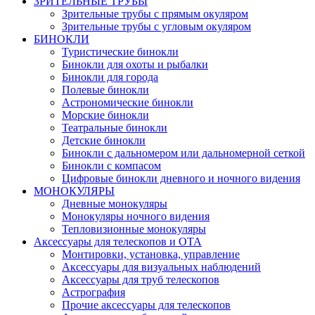
ЗРИТЕЛЬНЫЕ ТРУБЫ
Зрительные трубы с прямым окуляром
Зрительные трубы с угловым окуляром
БИНОКЛИ
Туристические бинокли
Бинокли для охоты и рыбалки
Бинокли для города
Полевые бинокли
Астрономические бинокли
Морские бинокли
Театральные бинокли
Детские бинокли
Бинокли с дальномером или дальномерной сеткой
Бинокли с компасом
Цифровые бинокли дневного и ночного видения
МОНОКУЛЯРЫ
Дневные монокуляры
Монокуляры ночного видения
Тепловизионные монокуляры
Аксессуары для телескопов и ОТА
Монтировки, установка, управление
Аксессуары для визуальных наблюдений
Аксессуары для труб телескопов
Астрография
Прочие аксессуары для телескопов