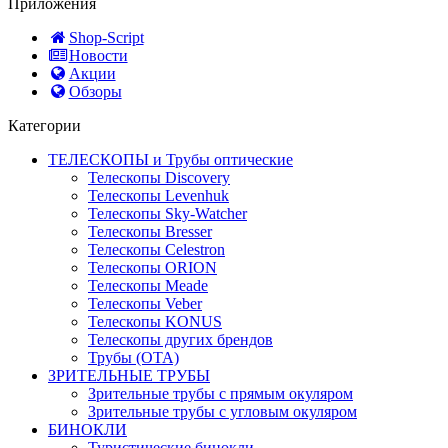
Приложения
Shop-Script
Новости
Акции
Обзоры
Категории
ТЕЛЕСКОПЫ и Трубы оптические
Телескопы Discovery
Телескопы Levenhuk
Телескопы Sky-Watcher
Телескопы Bresser
Телескопы Celestron
Телескопы ORION
Телескопы Meade
Телескопы Veber
Телескопы KONUS
Телескопы других брендов
Трубы (ОТА)
ЗРИТЕЛЬНЫЕ ТРУБЫ
Зрительные трубы с прямым окуляром
Зрительные трубы с угловым окуляром
БИНОКЛИ
Туристические бинокли