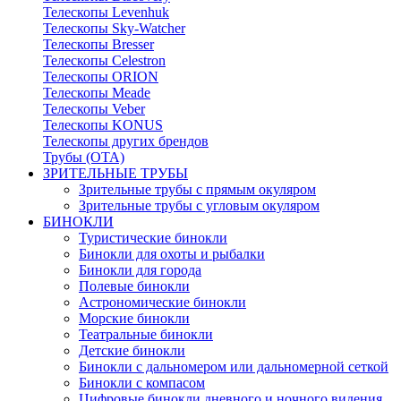
Телескопы Levenhuk
Телескопы Sky-Watcher
Телескопы Bresser
Телескопы Celestron
Телескопы ORION
Телескопы Meade
Телескопы Veber
Телескопы KONUS
Телескопы других брендов
Трубы (ОТА)
ЗРИТЕЛЬНЫЕ ТРУБЫ
Зрительные трубы с прямым окуляром
Зрительные трубы с угловым окуляром
БИНОКЛИ
Туристические бинокли
Бинокли для охоты и рыбалки
Бинокли для города
Полевые бинокли
Астрономические бинокли
Морские бинокли
Театральные бинокли
Детские бинокли
Бинокли с дальномером или дальномерной сеткой
Бинокли с компасом
Цифровые бинокли дневного и ночного видения