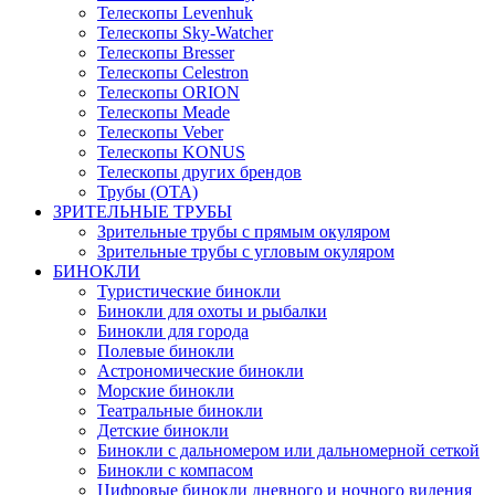
Телескопы Levenhuk
Телескопы Sky-Watcher
Телескопы Bresser
Телескопы Celestron
Телескопы ORION
Телескопы Meade
Телескопы Veber
Телескопы KONUS
Телескопы других брендов
Трубы (ОТА)
ЗРИТЕЛЬНЫЕ ТРУБЫ
Зрительные трубы с прямым окуляром
Зрительные трубы с угловым окуляром
БИНОКЛИ
Туристические бинокли
Бинокли для охоты и рыбалки
Бинокли для города
Полевые бинокли
Астрономические бинокли
Морские бинокли
Театральные бинокли
Детские бинокли
Бинокли с дальномером или дальномерной сеткой
Бинокли с компасом
Цифровые бинокли дневного и ночного видения