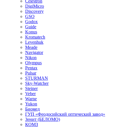
Celestron
DigiMicro
Discovery
GSO
Godox
Guide
Konus
Kromatech
Levenhuk
Meade
Navigator
Nikon
Olympus
Pentax
Pulsar
STURMAN
Sky-Watcher
Steiner
Veber
Warne
Yukon
Биомед
ГУП «Феодосийский оптический завод»
Зенит (БЕЛОМО)
КОМЗ