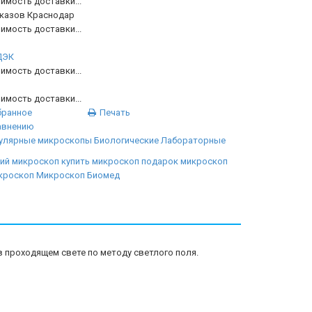
имость доставки...
аказов Краснодар
имость доставки...
ДЭК
имость доставки...
имость доставки...
бранное
Печать
авнению
улярные микроскопы
Биологические
Лабораторные
ий микроскоп
купить микроскоп
подарок микроскоп
кроскоп
Микроскоп Биомед
 проходящем свете по методу светлого поля.