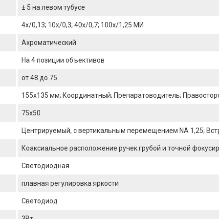
± 5 на левом тубусе
4x/0,13; 10x/0,3; 40x/0,7; 100x/1,25 МИ
Ахроматический
На 4 позиции объективов
от 48 до 75
155х135 мм; Координатный; Препаратоводитель; Правостор
75х50
Центрируемый, с вертикальным перемещением NA 1,25; Вс
Коаксиальное расположение ручек грубой и точной фокусир
Светодиодная
плавная регулировка яркости
Светодиод
3Вт