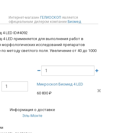
Интернет-магазин
ГЕЛИОСКОП
является
официальным дилером компании
Биомед
д 4 LED
ID#4092
-4 LED применяется для выполнения работ в
я морфологических исследований препаратов
по методу светлого поля. Увеличение от 40 до 1000
Микpоскоп Биомед 4 LED
60 830
₽
Информация о доставке
Эль-Монте
ии