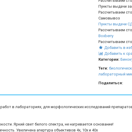
Рассчитываем сто
Пункты выдачи з
Рассчитываем сто
Самовывоз
Пункты выдачи С
Рассчитываем сто
Boxberry
Рассчитываем сто
Добавить в из
Добавить к ср
Категории:
Бинок
Теги:
биологическ
лабораторный ми
Поделиться:
работ в лабораториях, для морфологических исследований препаратов
ости. Яркий свет белого спектра, не нагревается основание!
ность. Увеличена апертура объективов 4х, 10х и 40х