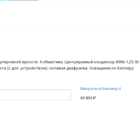
егулировкой яркости. 4 объектива. Центрируемый конденсор Аббе 1,25. 
ста (с доп. устройством). полевая диафрагма. Освещение по Келлеру.
Микpоскоп Биомед 4
60 830
₽