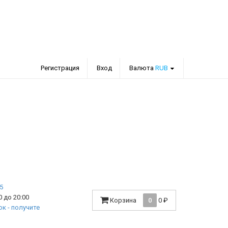
Регистрация
Вход
Валюта
RUB
 до 20:00
Корзина
0
0
₽
к - получите