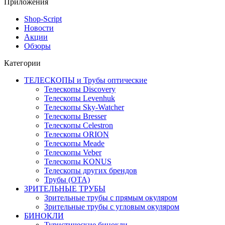
Приложения
Shop-Script
Новости
Акции
Обзоры
Категории
ТЕЛЕСКОПЫ и Трубы оптические
Телескопы Discovery
Телескопы Levenhuk
Телескопы Sky-Watcher
Телескопы Bresser
Телескопы Celestron
Телескопы ORION
Телескопы Meade
Телескопы Veber
Телескопы KONUS
Телескопы других брендов
Трубы (ОТА)
ЗРИТЕЛЬНЫЕ ТРУБЫ
Зрительные трубы с прямым окуляром
Зрительные трубы с угловым окуляром
БИНОКЛИ
Туристические бинокли