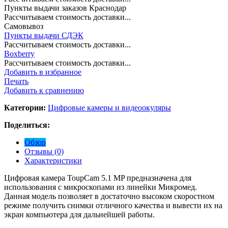
Пункты выдачи заказов Краснодар
Рассчитываем стоимость доставки...
Самовывоз
Пункты выдачи СДЭК
Рассчитываем стоимость доставки...
Boxberry
Рассчитываем стоимость доставки...
Добавить в избранное
Печать
Добавить к сравнению
Категории:
Цифровые камеры и видеоокуляры
Поделиться:
Обзор
Отзывы (0)
Характеристики
Цифровая
камера
ToupCam
5
.
1
MP
предназначена
для
использования
с
микроскопами
из
линейки
Микромед
.
Данная
модель
позволяет
в
достаточно
высоком
скоростном
режиме
получить
снимки
отличного
качества
и
вывести
их
на
экран
компьютера
для
дальнейшей
работы
.