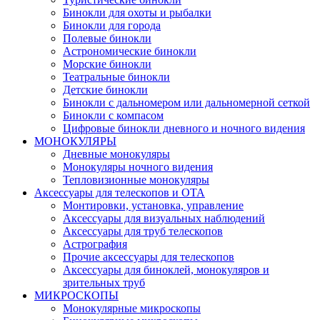
Бинокли для охоты и рыбалки
Бинокли для города
Полевые бинокли
Астрономические бинокли
Морские бинокли
Театральные бинокли
Детские бинокли
Бинокли с дальномером или дальномерной сеткой
Бинокли с компасом
Цифровые бинокли дневного и ночного видения
МОНОКУЛЯРЫ
Дневные монокуляры
Монокуляры ночного видения
Тепловизионные монокуляры
Аксессуары для телескопов и ОТА
Монтировки, установка, управление
Аксессуары для визуальных наблюдений
Аксессуары для труб телескопов
Астрография
Прочие аксессуары для телескопов
Аксессуары для биноклей, монокуляров и
зрительных труб
МИКРОСКОПЫ
Монокулярные микроскопы