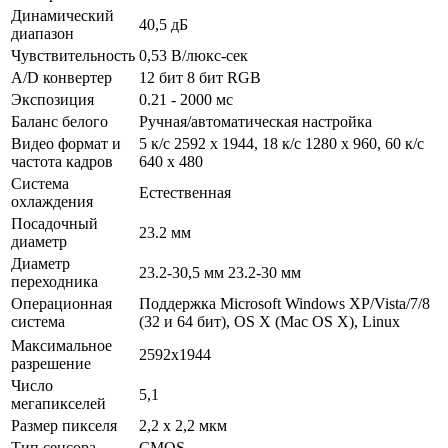
Динамический
40,5 дБ
диапазон
Чувствительность
0,53 В/люкс-сек
A/D конвертер
12 бит 8 бит RGB
Экспозиция
0.21 - 2000 мс
Баланс белого
Ручная/автоматическая настройка
Видео формат и
5 к/с 2592 x 1944, 18 к/с 1280 x 960, 60 к/с
частота кадров
640 x 480
Система
Естественная
охлаждения
Посадочный
23.2 мм
диаметр
Диаметр
23.2-30,5 мм 23.2-30 мм
переходника
Операционная
Поддержка Microsoft Windows XP/Vista/7/8
система
(32 и 64 бит), OS X (Mac OS X), Linux
Максимальное
2592х1944
разрешение
Число
5,1
мегапикселей
Размер пикселя
2,2 х 2,2 мкм
Тип сенсора
CMOS