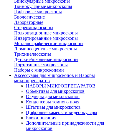
Бинокулярные микроскопы
Тринокулярные микроскопы
Цифровые микроскопы
Биологические
Лабораторные
Стереомикроскопы
Поляризационные микроскопы
Инвертированные микроскопы
Металлографические микроскопы
Люминесцентные микроскопы
Трихинеллоскопы
Детские/школьные микроскопы
Портативные микроскопы
Наборы с микроскопами
Аксессуары для микроскопов и Наборы
микропрепаратов
НАБОРЫ МИКРОПРЕПАРАТОВ
Объективы для микроскопов
Окуляры для микроскопов
Конденсоры темного поля
Штативы для микроскопов
Цифровые камеры и видеоокуляры
Блоки питания
Дополнительные принадлежности для
микроскопов