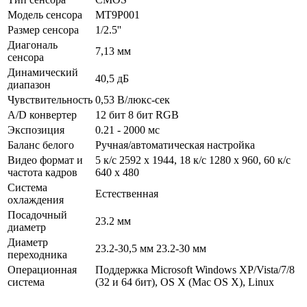
Модель сенсора
MT9P001
Размер сенсора
1/2.5''
Диагональ
7,13 мм
сенсора
Динамический
40,5 дБ
диапазон
Чувствительность
0,53 В/люкс-сек
A/D конвертер
12 бит 8 бит RGB
Экспозиция
0.21 - 2000 мс
Баланс белого
Ручная/автоматическая настройка
Видео формат и
5 к/с 2592 x 1944, 18 к/с 1280 x 960, 60 к/с
частота кадров
640 x 480
Система
Естественная
охлаждения
Посадочный
23.2 мм
диаметр
Диаметр
23.2-30,5 мм 23.2-30 мм
переходника
Операционная
Поддержка Microsoft Windows XP/Vista/7/8
система
(32 и 64 бит), OS X (Mac OS X), Linux