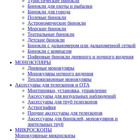
Туристические бинокли
Бинокли для охоты и рыбалки
Бинокли для города
Полевые бинокли
Астрономические бинокли
Морские бинокли
Театральные бинокли
Детские бинокли
Бинокли с дальномером или дальномерной сеткой
Бинокли с компасом
Цифровые бинокли дневного и ночного видения
МОНОКУЛЯРЫ
Дневные монокуляры
Монокуляры ночного видения
Тепловизионные монокуляры
Аксессуары для телескопов и ОТА
Монтировки, установка, управление
Аксессуары для визуальных наблюдений
Аксессуары для труб телескопов
Астрография
Прочие аксессуары для телескопов
Аксессуары для биноклей, монокуляров и
зрительных труб
МИКРОСКОПЫ
Монокулярные микроскопы