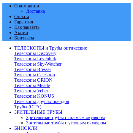
О компании
Доставка
Оплата
Гарантия
Как заказать
Акции
Контакты
ТЕЛЕСКОПЫ и Трубы оптические
Телескопы Discovery
Телескопы Levenhuk
Телескопы Sky-Watcher
Телескопы Bresser
Телескопы Celestron
Телескопы ORION
Телескопы Meade
Телескопы Veber
Телескопы KONUS
Телескопы других брендов
Трубы (ОТА)
ЗРИТЕЛЬНЫЕ ТРУБЫ
Зрительные трубы с прямым окуляром
Зрительные трубы с угловым окуляром
БИНОКЛИ