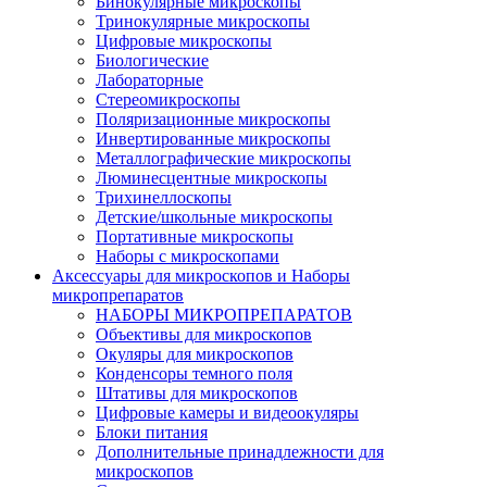
Бинокулярные микроскопы
Тринокулярные микроскопы
Цифровые микроскопы
Биологические
Лабораторные
Стереомикроскопы
Поляризационные микроскопы
Инвертированные микроскопы
Металлографические микроскопы
Люминесцентные микроскопы
Трихинеллоскопы
Детские/школьные микроскопы
Портативные микроскопы
Наборы с микроскопами
Аксессуары для микроскопов и Наборы
микропрепаратов
НАБОРЫ МИКРОПРЕПАРАТОВ
Объективы для микроскопов
Окуляры для микроскопов
Конденсоры темного поля
Штативы для микроскопов
Цифровые камеры и видеоокуляры
Блоки питания
Дополнительные принадлежности для
микроскопов