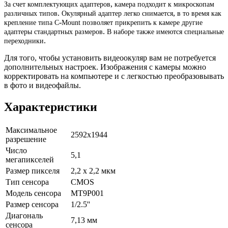
,
За
счет
комплектующих
адаптеров
камера
подходит
к
микроскопам
.
,
различных
типов
Окулярный
адаптер
легко
снимается
в
то
время
как
-
крепление
типа
C
Mount
позволяет
прикрепить
к
камере
другие
.
адаптеры
стандартных
размеров
В
наборе
также
имеются
специальные
.
переходники
Для
того
,
чтобы
установить
видеоокуляр
вам
не
потребуется
дополнительных
настроек
.
Изображения
с
камеры
можно
корректировать
на
компьютере
и
с
легкостью
преобразовывать
в
фото
и
видеофайлы
.
Характеристики
Максимальное
2592х1944
разрешение
Число
5,1
мегапикселей
Размер пикселя
2,2 х 2,2 мкм
Тип сенсора
CMOS
Модель сенсора
MT9P001
Размер сенсора
1/2.5''
Диагональ
7,13 мм
сенсора