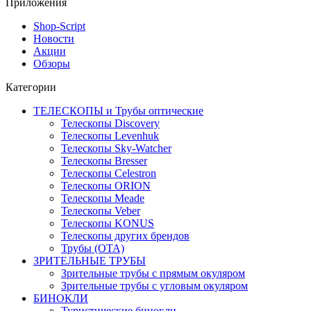
Приложения
Shop-Script
Новости
Акции
Обзоры
Категории
ТЕЛЕСКОПЫ и Трубы оптические
Телескопы Discovery
Телескопы Levenhuk
Телескопы Sky-Watcher
Телескопы Bresser
Телескопы Celestron
Телескопы ORION
Телескопы Meade
Телескопы Veber
Телескопы KONUS
Телескопы других брендов
Трубы (ОТА)
ЗРИТЕЛЬНЫЕ ТРУБЫ
Зрительные трубы с прямым окуляром
Зрительные трубы с угловым окуляром
БИНОКЛИ
Туристические бинокли