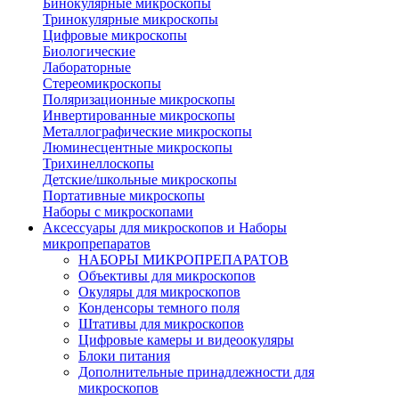
Бинокулярные микроскопы
Тринокулярные микроскопы
Цифровые микроскопы
Биологические
Лабораторные
Стереомикроскопы
Поляризационные микроскопы
Инвертированные микроскопы
Металлографические микроскопы
Люминесцентные микроскопы
Трихинеллоскопы
Детские/школьные микроскопы
Портативные микроскопы
Наборы с микроскопами
Аксессуары для микроскопов и Наборы
микропрепаратов
НАБОРЫ МИКРОПРЕПАРАТОВ
Объективы для микроскопов
Окуляры для микроскопов
Конденсоры темного поля
Штативы для микроскопов
Цифровые камеры и видеоокуляры
Блоки питания
Дополнительные принадлежности для
микроскопов