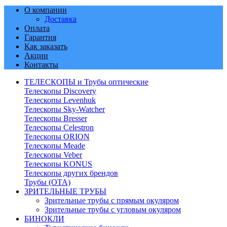
О компании
Доставка
Оплата
Гарантия
Как заказать
Акции
Контакты
ТЕЛЕСКОПЫ и Трубы оптические
Телескопы Discovery
Телескопы Levenhuk
Телескопы Sky-Watcher
Телескопы Bresser
Телескопы Celestron
Телескопы ORION
Телескопы Meade
Телескопы Veber
Телескопы KONUS
Телескопы других брендов
Трубы (ОТА)
ЗРИТЕЛЬНЫЕ ТРУБЫ
Зрительные трубы с прямым окуляром
Зрительные трубы с угловым окуляром
БИНОКЛИ