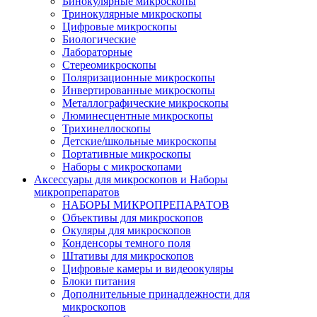
Бинокулярные микроскопы
Тринокулярные микроскопы
Цифровые микроскопы
Биологические
Лабораторные
Стереомикроскопы
Поляризационные микроскопы
Инвертированные микроскопы
Металлографические микроскопы
Люминесцентные микроскопы
Трихинеллоскопы
Детские/школьные микроскопы
Портативные микроскопы
Наборы с микроскопами
Аксессуары для микроскопов и Наборы
микропрепаратов
НАБОРЫ МИКРОПРЕПАРАТОВ
Объективы для микроскопов
Окуляры для микроскопов
Конденсоры темного поля
Штативы для микроскопов
Цифровые камеры и видеоокуляры
Блоки питания
Дополнительные принадлежности для
микроскопов