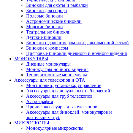
Бинокли для охоты и рыбалки
Бинокли для города
Полевые бинокли
Астрономические бинокли
Морские бинокли
Театральные бинокли
Детские бинокли
Бинокли с дальномером или дальномерной сеткой
Бинокли с компасом
Цифровые бинокли дневного и ночного видения
МОНОКУЛЯРЫ
Дневные монокуляры
Монокуляры ночного видения
Тепловизионные монокуляры
Аксессуары для телескопов и ОТА
Монтировки, установка, управление
Аксессуары для визуальных наблюдений
Аксессуары для труб телескопов
Астрография
Прочие аксессуары для телескопов
Аксессуары для биноклей, монокуляров и
зрительных труб
МИКРОСКОПЫ
Монокулярные микроскопы