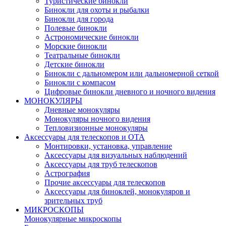
Туристические бинокли
Бинокли для охоты и рыбалки
Бинокли для города
Полевые бинокли
Астрономические бинокли
Морские бинокли
Театральные бинокли
Детские бинокли
Бинокли с дальномером или дальномерной сеткой
Бинокли с компасом
Цифровые бинокли дневного и ночного видения
МОНОКУЛЯРЫ
Дневные монокуляры
Монокуляры ночного видения
Тепловизионные монокуляры
Аксессуары для телескопов и ОТА
Монтировки, установка, управление
Аксессуары для визуальных наблюдений
Аксессуары для труб телескопов
Астрография
Прочие аксессуары для телескопов
Аксессуары для биноклей, монокуляров и
зрительных труб
МИКРОСКОПЫ
Монокулярные микроскопы