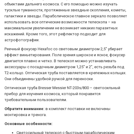
объектами дальнего космоса. С его помощью можно изучать
тусклые туманности, протяженные звездные скопления, кометы,
галактики и звезды. Параболическое главное зеркало позволяет
использовать все оптические возможности телескопа – на
максимальном увеличении не возникает никаких паразитных
искажений. Кроме того, этот рефлектор подходит для
астрофотографии.
Реечный фокусер Hexafoc со световым диаметром 2,5" убирает
эффект виньетирования. Поле зрения широкое и ясное, фокусер
двигается плавно и четко. В телескоп можно устанавливать
аксессуары с посадочным диаметром 1,25" и 2", есть резьба под
Т2-кольцо. Оптическая труба поставляется в крепежных кольцах.
Они объединены удобной ручкой для переноски.
Оптическая труба Bresser Messier NT-203s/800 – светосильный
прибор для изучения космоса, который понравится
требовательным пользователям.
Обратите внимание:
в комплект поставки не включены
монтировка и тренога.
Основные особенности:
Светосильный телескоп с быстрым параболическим