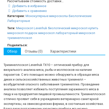
Рассчитываем стоимость доставки...
Добавить в избранное
Добавить к сравнению
Категории:
Монокулярные микроскопы
Биологические
Лабораторные
Теги:
Микроскоп Levenhuk
биологический микроскоп
купить
микроскоп
подарок микроскоп
лабораторный микроскоп
трихинеллоскоп
Поделиться:
Обзор
Отзывы (0)
Характеристики
Трихинеллоскоп Levenhuk TX10 – оптический прибор для
визуального анализа мяса, рыбы и моллюсков на наличие
паразитов. С его помощью можно обнаружить в образцах мяса
диких и сельскохозяйственных животных трихинелл –
возбудителей опасного заболевания трихинеллез. Проведение
анализа позволяет избежать поступления зараженного мяса в
пищу и на предприятия пищевой промышленности. Трихинеллоскоп
отлично проявит себя в учреждениях ветеринарно-санитарной
экспертизы, на свиноводческих фермах, в охотничьих хозяйствах.
Благодаря портативному характеру прибора его можно