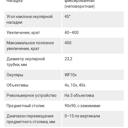
Насадка
фиксированная
(неповоротная)
Угол наклона окулярной
45°
насадки
Увеличение, крат
40–400
Максимальное полезное
400
увеличение, крат
Диаметр окулярной
23,2
трубки, мм
Окуляры
WF10x
Объективы
4х, 10х, 40х
Револьверное устройство
На 3 объектива
Предметный столик
90x90, с зажимами
Диапазон перемещения
0–15 по вертикали
предметного столика, мм