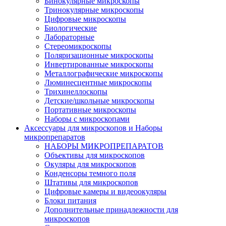
Бинокулярные микроскопы
Тринокулярные микроскопы
Цифровые микроскопы
Биологические
Лабораторные
Стереомикроскопы
Поляризационные микроскопы
Инвертированные микроскопы
Металлографические микроскопы
Люминесцентные микроскопы
Трихинеллоскопы
Детские/школьные микроскопы
Портативные микроскопы
Наборы с микроскопами
Аксессуары для микроскопов и Наборы
микропрепаратов
НАБОРЫ МИКРОПРЕПАРАТОВ
Объективы для микроскопов
Окуляры для микроскопов
Конденсоры темного поля
Штативы для микроскопов
Цифровые камеры и видеоокуляры
Блоки питания
Дополнительные принадлежности для
микроскопов