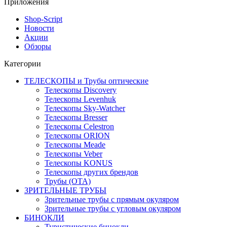
Приложения
Shop-Script
Новости
Акции
Обзоры
Категории
ТЕЛЕСКОПЫ и Трубы оптические
Телескопы Discovery
Телескопы Levenhuk
Телескопы Sky-Watcher
Телескопы Bresser
Телескопы Celestron
Телескопы ORION
Телескопы Meade
Телескопы Veber
Телескопы KONUS
Телескопы других брендов
Трубы (ОТА)
ЗРИТЕЛЬНЫЕ ТРУБЫ
Зрительные трубы с прямым окуляром
Зрительные трубы с угловым окуляром
БИНОКЛИ
Туристические бинокли