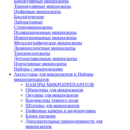
Бинокулярные микроскопы
Тринокулярные микроскопы
Цифровые микроскопы
Биологические
Лабораторные
Стереомикроскопы
Поляризационные микроскопы
Инвертированные микроскопы
Металлографические микроскопы
Люминесцентные микроскопы
Трихинеллоскопы
Детские/школьные микроскопы
Портативные микроскопы
Наборы с микроскопами
Аксессуары для микроскопов и Наборы
микропрепаратов
НАБОРЫ МИКРОПРЕПАРАТОВ
Объективы для микроскопов
Окуляры для микроскопов
Конденсоры темного поля
Штативы для микроскопов
Цифровые камеры и видеоокуляры
Блоки питания
Дополнительные принадлежности для
микроскопов