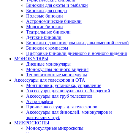
Бинокли для охоты и рыбалки
Бинокли для города
Полевые бинокли
Астрономические бинокли
Морские бинокли
Театральные бинокли
Детские бинокли
Бинокли с дальномером или дальномерной сеткой
Бинокли с компасом
Цифровые бинокли дневного и ночного видения
МОНОКУЛЯРЫ
Дневные монокуляры
Монокуляры ночного видения
Тепловизионные монокуляры
Аксессуары для телескопов и ОТА
Монтировки, установка, управление
Аксессуары для визуальных наблюдений
Аксессуары для труб телескопов
Астрография
Прочие аксессуары для телескопов
Аксессуары для биноклей, монокуляров и
зрительных труб
МИКРОСКОПЫ
Монокулярные микроскопы