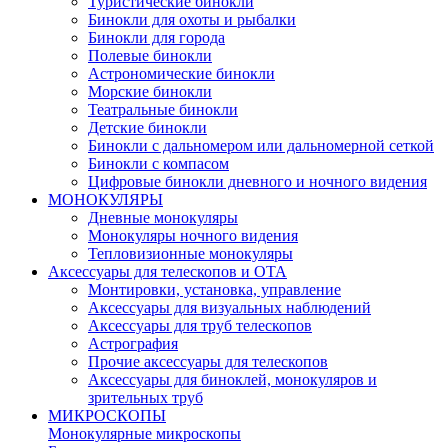
Туристические бинокли
Бинокли для охоты и рыбалки
Бинокли для города
Полевые бинокли
Астрономические бинокли
Морские бинокли
Театральные бинокли
Детские бинокли
Бинокли с дальномером или дальномерной сеткой
Бинокли с компасом
Цифровые бинокли дневного и ночного видения
МОНОКУЛЯРЫ
Дневные монокуляры
Монокуляры ночного видения
Тепловизионные монокуляры
Аксессуары для телескопов и ОТА
Монтировки, установка, управление
Аксессуары для визуальных наблюдений
Аксессуары для труб телескопов
Астрография
Прочие аксессуары для телескопов
Аксессуары для биноклей, монокуляров и
зрительных труб
МИКРОСКОПЫ
Монокулярные микроскопы