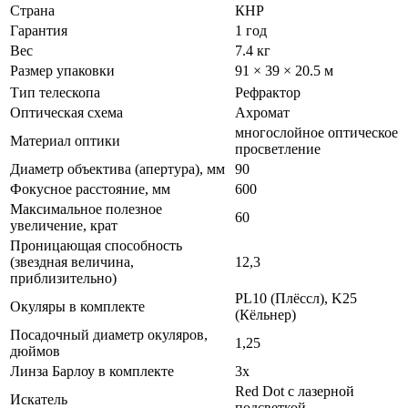
Страна
КНР
Гарантия
1 год
Вес
7.4 кг
Размер упаковки
91 × 39 × 20.5 м
Тип телескопа
Рефрактор
Оптическая схема
Ахромат
многослойное оптическое
Материал оптики
просветление
Диаметр объектива (апертура), мм
90
Фокусное расстояние, мм
600
Максимальное полезное
60
увеличение, крат
Проницающая способность
(звездная величина,
12,3
приблизительно)
PL10 (Плёссл), K25
Окуляры в комплекте
(Кёльнер)
Посадочный диаметр окуляров,
1,25
дюймов
Линза Барлоу в комплекте
3х
Red Dot с лазерной
Искатель
подсветкой