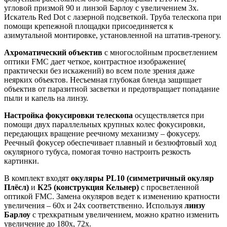
угловой призмой 90 и линзой Барлоу с увеличением 3х.
Искатель Red Dot с лазерной подсветкой. Труба телескопа при
помощи крепежной площадки присоединяется к
азимутальной монтировке, установленной на штатив-треногу.
Ахроматический объектив
с многослойным просветлением
оптики FMC дает четкое, контрастное изображение(
практически без искажений) во всем поле зрения даже
неярких объектов. Несъемная глубокая бленда защищает
объектив от паразитной засветки и предотвращает попадание
пыли и капель на линзу.
Настройка фокусировки телескопа
осуществляется при
помощи двух параллельных крупных колес фокусировки,
передающих вращение реечному механизму – фокусеру.
Реечный фокусер обеспечивает плавный и безлюфтовый ход
окулярного тубуса, помогая точно настроить резкость
картинки.
В комплект входят
окуляры PL10 (симметричный окуляр
Плёсл)
и
К25 (конструкция Кельнер)
с просветленной
оптикой FMC. Замена окуляров ведет к изменению кратности
увеличения – 60х и 24х соответственно. Используя
линзу
Барлоу
с трехкратным увеличением, можно кратно изменить
увеличение до 180х, 72х.