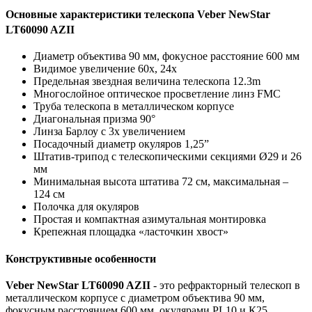
Основные характеристики телескопа Veber NewStar
LT60090 AZII
Диаметр объектива 90 мм, фокусное расстояние 600 мм
Видимое увеличение 60х, 24х
Предельная звездная величина телескопа 12.3m
Многослойное оптическое просветление линз FMC
Труба телескопа в металлическом корпусе
Диагональная призма 90°
Линза Барлоу с 3х увеличением
Посадочный диаметр окуляров 1,25”
Штатив-трипод с телескопическими секциями Ø29 и 26
мм
Минимальная высота штатива 72 см, максимальная –
124 см
Полочка для окуляров
Простая и компактная азимутальная монтировка
Крепежная площадка «ласточкин хвост»
Конструктивные особенности
Veber NewStar LT60090 AZII
- это рефракторный телескоп в
металлическом корпусе с диаметром объектива 90 мм,
фокусным расстоянием 600 мм, окулярами PL10 и К25,