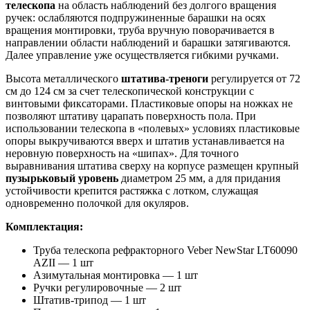
телескопа
на область наблюдений без долгого вращения
ручек: ослабляются подпружиненные барашки на осях
вращения монтировки, труба вручную поворачивается в
направлении области наблюдений и барашки затягиваются.
Далее управление уже осуществляется гибкими ручками.
Высота металлического
штатива-треноги
регулируется от 72
см до 124 см за счет телескопической конструкции с
винтовыми фиксаторами. Пластиковые опоры на ножках не
позволяют штативу царапать поверхность пола. При
использовании телескопа в «полевых» условиях пластиковые
опоры выкручиваются вверх и штатив устанавливается на
неровную поверхность на «шипах». Для точного
выравнивания штатива сверху на корпусе размещен крупный
пузырьковый уровень
диаметром 25 мм, а для придания
устойчивости крепится растяжка с лотком, служащая
одновременно полочкой для окуляров.
Комплектация:
Труба телескопа рефракторного Veber NewStar LT60090
AZII — 1 шт
Азимутальная монтировка — 1 шт
Ручки регулировочные — 2 шт
Штатив-трипод — 1 шт