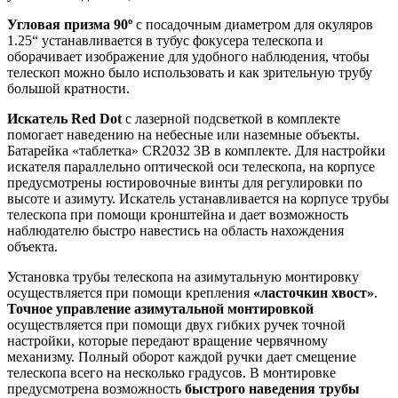
Угловая призма 90º
с посадочным диаметром для окуляров
1.25“ устанавливается в тубус фокусера телескопа и
оборачивает изображение для удобного наблюдения, чтобы
телескоп можно было использовать и как зрительную трубу
большой кратности.
Искатель Red Dot
с лазерной подсветкой в комплекте
помогает наведению на небесные или наземные объекты.
Батарейка «таблетка» CR2032 3В в комплекте. Для настройки
искателя параллельно оптической оси телескопа, на корпусе
предусмотрены юстировочные винты для регулировки по
высоте и азимуту. Искатель устанавливается на корпусе трубы
телескопа при помощи кронштейна и дает возможность
наблюдателю быстро навестись на область нахождения
объекта.
Установка трубы телескопа на азимутальную монтировку
осуществляется при помощи крепления
«ласточкин хвост»
.
Точное управление азимутальной монтировкой
осуществляется при помощи двух гибких ручек точной
настройки, которые передают вращение червячному
механизму. Полный оборот каждой ручки дает смещение
телескопа всего на несколько градусов. В монтировке
предусмотрена возможность
быстрого наведения трубы