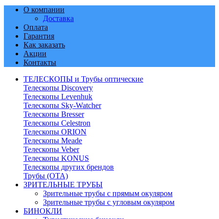
О компании
Доставка
Оплата
Гарантия
Как заказать
Акции
Контакты
ТЕЛЕСКОПЫ и Трубы оптические
Телескопы Discovery
Телескопы Levenhuk
Телескопы Sky-Watcher
Телескопы Bresser
Телескопы Celestron
Телескопы ORION
Телескопы Meade
Телескопы Veber
Телескопы KONUS
Телескопы других брендов
Трубы (ОТА)
ЗРИТЕЛЬНЫЕ ТРУБЫ
Зрительные трубы с прямым окуляром
Зрительные трубы с угловым окуляром
БИНОКЛИ