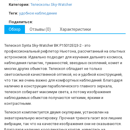
Категории:
Телескопы Sky-Watcher
Теги:
удобное наблюдение
Поделиться:
Обзор
Отзывы (0)
Характеристики
Телескоп Synta Sky-Watcher BK P15012EQ3-2 - это
профессиональный рефлетор Ньютона, рассчитанный на опытных
астрономов. Идеально подходит для изучения дальнего космоса,
наблюдения галактик, туманностей, звездных скоплений, комет и
многих других объектов. Телескоп обладает не только
светосильной качественной оптикой, но и удобной конструкцией,
что так же очень важно для комфортных наблюдений. Благодаря
наличию в конструкции параболического главного зеркала,
телескоп собирает максимум света, а потому изображения
наблюдаемых объектов получаются четкими, яркими и
контрастными.
Телескоп комплектуется двумя окулярами, установлен на
экваториальную монтировку. Прочная тренога гасит все лишние
вибрации, так что на качестве изображения они не сказываются.
Благодаря наличию координатных кругов, навестись на