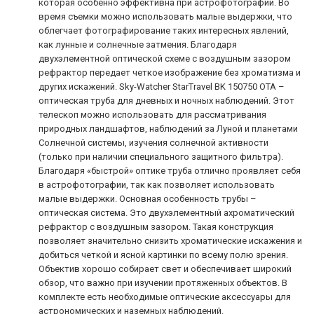
которая особенно эффективна при астрофотографии. Во
время съемки можно использовать малые выдержки, что
облегчает фотографирование таких интересных явлений,
как лунные и солнечные затмения. Благодаря
двухэлементной оптической схеме с воздушным зазором
рефрактор передает четкое изображение без хроматизма и
других искажений. Sky-Watcher StarTravel BK 150750 OTA –
оптическая труба для дневных и ночных наблюдений. Этот
телескоп можно использовать для рассматривания
природных ландшафтов, наблюдений за Луной и планетами
Солнечной системы, изучения солнечной активности
(только при наличии специального защитного фильтра).
Благодаря «быстрой» оптике труба отлично проявляет себя
в астрофотографии, так как позволяет использовать
малые выдержки. Основная особенность трубы –
оптическая система. Это двухэлементный ахроматический
рефрактор с воздушным зазором. Такая конструкция
позволяет значительно снизить хроматические искажения и
добиться четкой и ясной картинки по всему полю зрения.
Объектив хорошо собирает свет и обеспечивает широкий
обзор, что важно при изучении протяженных объектов. В
комплекте есть необходимые оптические аксессуары для
астрономических и наземных наблюдений.