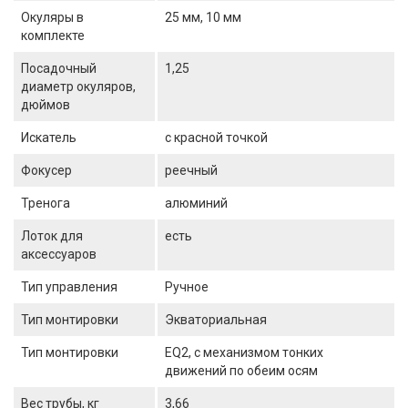
Окуляры в
25 мм, 10 мм
комплекте
Посадочный
1,25
диаметр окуляров,
дюймов
Искатель
с красной точкой
Фокусер
реечный
Тренога
алюминий
Лоток для
есть
аксессуаров
Тип управления
Ручное
Тип монтировки
Экваториальная
Тип монтировки
EQ2, с механизмом тонких
движений по обеим осям
Вес трубы, кг
3,66