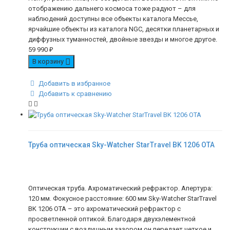
отображению дальнего космоса тоже радуют – для
наблюдений доступны все объекты каталога Мессье,
ярчайшие объекты из каталога NGC, десятки планетарных и
диффузных туманностей, двойные звезды и многое другое.
59 990
₽
В корзину
Добавить в избранное
Добавить к сравнению
Труба оптическая Sky-Watcher StarTravel BK 1206 OTA
Оптическая труба. Ахроматический рефрактор. Апертура:
120 мм. Фокусное расстояние: 600 мм Sky-Watcher StarTravel
BK 1206 OTA – это ахроматический рефрактор с
просветленной оптикой. Благодаря двухэлементной
конструкции с воздушным зазором он передает четкое и