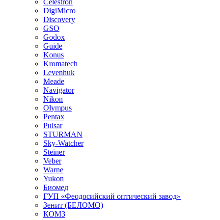
Celestron
DigiMicro
Discovery
GSO
Godox
Guide
Konus
Kromatech
Levenhuk
Meade
Navigator
Nikon
Olympus
Pentax
Pulsar
STURMAN
Sky-Watcher
Steiner
Veber
Warne
Yukon
Биомед
ГУП «Феодосийский оптический завод»
Зенит (БЕЛОМО)
КОМЗ