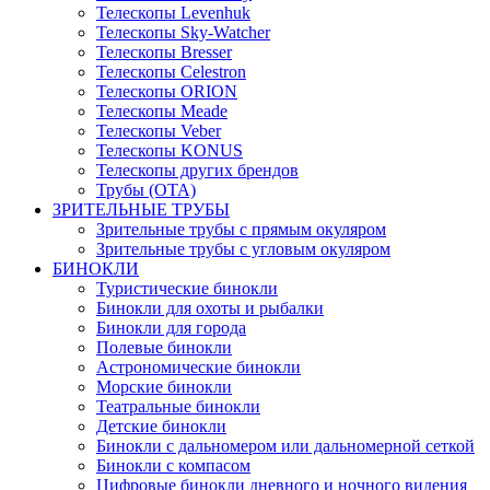
Телескопы Levenhuk
Телескопы Sky-Watcher
Телескопы Bresser
Телескопы Celestron
Телескопы ORION
Телескопы Meade
Телескопы Veber
Телескопы KONUS
Телескопы других брендов
Трубы (ОТА)
ЗРИТЕЛЬНЫЕ ТРУБЫ
Зрительные трубы с прямым окуляром
Зрительные трубы с угловым окуляром
БИНОКЛИ
Туристические бинокли
Бинокли для охоты и рыбалки
Бинокли для города
Полевые бинокли
Астрономические бинокли
Морские бинокли
Театральные бинокли
Детские бинокли
Бинокли с дальномером или дальномерной сеткой
Бинокли с компасом
Цифровые бинокли дневного и ночного видения