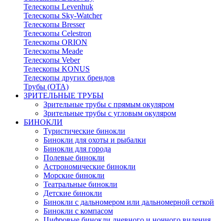
Телескопы Levenhuk
Телескопы Sky-Watcher
Телескопы Bresser
Телескопы Celestron
Телескопы ORION
Телескопы Meade
Телескопы Veber
Телескопы KONUS
Телескопы других брендов
Трубы (ОТА)
ЗРИТЕЛЬНЫЕ ТРУБЫ
Зрительные трубы с прямым окуляром
Зрительные трубы с угловым окуляром
БИНОКЛИ
Туристические бинокли
Бинокли для охоты и рыбалки
Бинокли для города
Полевые бинокли
Астрономические бинокли
Морские бинокли
Театральные бинокли
Детские бинокли
Бинокли с дальномером или дальномерной сеткой
Бинокли с компасом
Цифровые бинокли дневного и ночного видения