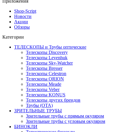
Приложения
Shop-Script
Новости
Акции
Обзоры
Категории
ТЕЛЕСКОПЫ и Трубы оптические
Телескопы Discovery
Телескопы Levenhuk
Телескопы Sky-Watcher
Телескопы Bresser
Телескопы Celestron
Телескопы ORION
Телескопы Meade
Телескопы Veber
Телескопы KONUS
Телескопы других брендов
Трубы (ОТА)
ЗРИТЕЛЬНЫЕ ТРУБЫ
Зрительные трубы с прямым окуляром
Зрительные трубы с угловым окуляром
БИНОКЛИ
Туристические бинокли