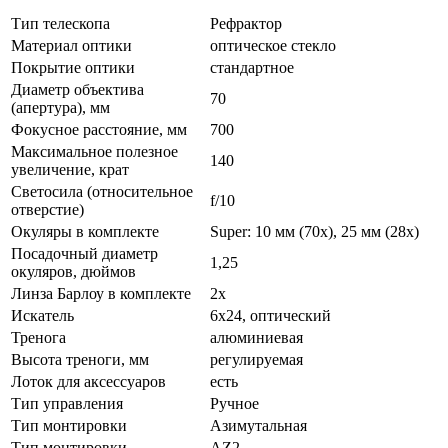
Тип телескопа
Рефрактор
Материал оптики
оптическое стекло
Покрытие оптики
стандартное
Диаметр объектива
70
(апертура), мм
Фокусное расстояние, мм
700
Максимальное полезное
140
увеличение, крат
Светосила (относительное
f/10
отверстие)
Окуляры в комплекте
Super: 10 мм (70х), 25 мм (28х)
Посадочный диаметр
1,25
окуляров, дюймов
Линза Барлоу в комплекте
2x
Искатель
6x24, оптический
Тренога
алюминиевая
Высота треноги, мм
регулируемая
Лоток для аксессуаров
есть
Тип управления
Ручное
Тип монтировки
Азимутальная
Тип монтировки
AZ2