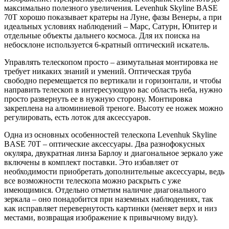
максимально полезного увеличения. Levenhuk Skyline BASE
70T хорошо показывает кратеры на Луне, фазы Венеры, а при
идеальных условиях наблюдений – Марс, Сатурн, Юпитер и
отдельные объекты дальнего космоса. Для их поиска на
небосклоне используется 6-кратный оптический искатель.
Управлять телескопом просто – азимутальная монтировка не
требует никаких знаний и умений. Оптическая труба
свободно перемещается по вертикали и горизонтали, и чтобы
направить телескоп в интересующую вас область неба, нужно
просто развернуть ее в нужную сторону. Монтировка
закреплена на алюминиевой треноге. Высоту ее ножек можно
регулировать, есть лоток для аксессуаров.
Одна из основных особенностей телескопа Levenhuk Skyline
BASE 70T – оптические аксессуары. Два разнофокусных
окуляра, двукратная линза Барлоу и диагональное зеркало уже
включены в комплект поставки. Это избавляет от
необходимости приобретать дополнительные аксессуары, ведь
все возможности телескопа можно раскрыть с уже
имеющимися. Отдельно отметим наличие диагонального
зеркала – оно понадобится при наземных наблюдениях, так
как исправляет перевернутость картинки (меняет верх и низ
местами, возвращая изображение к привычному виду).