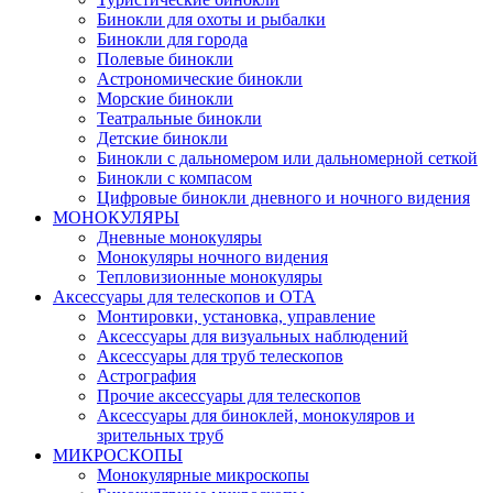
Бинокли для охоты и рыбалки
Бинокли для города
Полевые бинокли
Астрономические бинокли
Морские бинокли
Театральные бинокли
Детские бинокли
Бинокли с дальномером или дальномерной сеткой
Бинокли с компасом
Цифровые бинокли дневного и ночного видения
МОНОКУЛЯРЫ
Дневные монокуляры
Монокуляры ночного видения
Тепловизионные монокуляры
Аксессуары для телескопов и ОТА
Монтировки, установка, управление
Аксессуары для визуальных наблюдений
Аксессуары для труб телескопов
Астрография
Прочие аксессуары для телескопов
Аксессуары для биноклей, монокуляров и
зрительных труб
МИКРОСКОПЫ
Монокулярные микроскопы