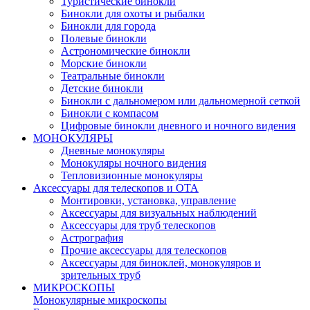
Туристические бинокли
Бинокли для охоты и рыбалки
Бинокли для города
Полевые бинокли
Астрономические бинокли
Морские бинокли
Театральные бинокли
Детские бинокли
Бинокли с дальномером или дальномерной сеткой
Бинокли с компасом
Цифровые бинокли дневного и ночного видения
МОНОКУЛЯРЫ
Дневные монокуляры
Монокуляры ночного видения
Тепловизионные монокуляры
Аксессуары для телескопов и ОТА
Монтировки, установка, управление
Аксессуары для визуальных наблюдений
Аксессуары для труб телескопов
Астрография
Прочие аксессуары для телескопов
Аксессуары для биноклей, монокуляров и
зрительных труб
МИКРОСКОПЫ
Монокулярные микроскопы