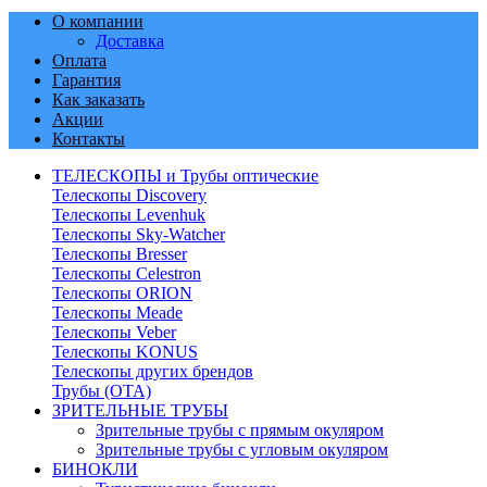
О компании
Доставка
Оплата
Гарантия
Как заказать
Акции
Контакты
ТЕЛЕСКОПЫ и Трубы оптические
Телескопы Discovery
Телескопы Levenhuk
Телескопы Sky-Watcher
Телескопы Bresser
Телескопы Celestron
Телескопы ORION
Телескопы Meade
Телескопы Veber
Телескопы KONUS
Телескопы других брендов
Трубы (ОТА)
ЗРИТЕЛЬНЫЕ ТРУБЫ
Зрительные трубы с прямым окуляром
Зрительные трубы с угловым окуляром
БИНОКЛИ