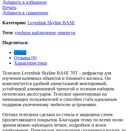
Добавить в избранное
Печать
Добавить к сравнению
Категории:
Levenhuk Skyline BASE
Теги:
удобное наблюдение
левенгук
Поделиться:
Обзор
Отзывы (0)
Характеристики
Телескоп Levenhuk Skyline BASE 70T – рефрактор для
изучения наземных объектов и ближнего космоса. Он
комплектуется удобной азимутальной монтировкой,
устойчивой алюминиевой треногой и полным набором
оптических аксессуаров. Телескоп ориентирован на
начинающих пользователей и способен стать идеальным
подарком увлеченному любителю астрономии.
Оптика телескопа сделана из стекла и защищена слоем
просветляющего покрытия. Благодаря этому по всему полю
зрения можно наблюдать четкое, подробное и ясное
изображение. Прекрасная детализация сохраняется вплоть до