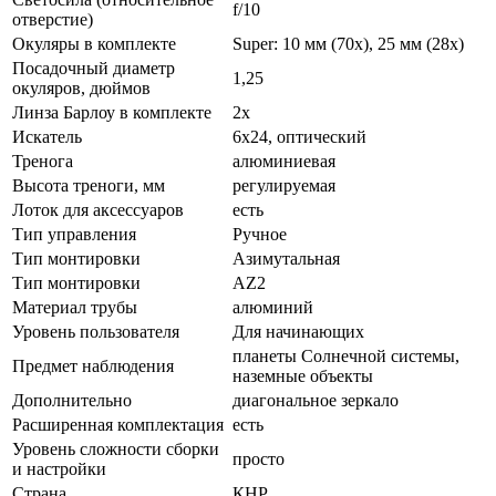
f/10
отверстие)
Окуляры в комплекте
Super: 10 мм (70х), 25 мм (28х)
Посадочный диаметр
1,25
окуляров, дюймов
Линза Барлоу в комплекте
2x
Искатель
6x24, оптический
Тренога
алюминиевая
Высота треноги, мм
регулируемая
Лоток для аксессуаров
есть
Тип управления
Ручное
Тип монтировки
Азимутальная
Тип монтировки
AZ2
Материал трубы
алюминий
Уровень пользователя
Для начинающих
планеты Солнечной системы,
Предмет наблюдения
наземные объекты
Дополнительно
диагональное зеркало
Расширенная комплектация
есть
Уровень сложности сборки
просто
и настройки
Страна
КНР