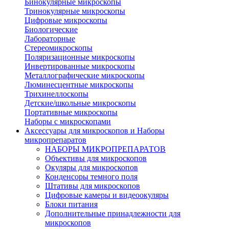
Бинокулярные микроскопы
Тринокулярные микроскопы
Цифровые микроскопы
Биологические
Лабораторные
Стереомикроскопы
Поляризационные микроскопы
Инвертированные микроскопы
Металлографические микроскопы
Люминесцентные микроскопы
Трихинеллоскопы
Детские/школьные микроскопы
Портативные микроскопы
Наборы с микроскопами
Аксессуары для микроскопов и Наборы
микропрепаратов
НАБОРЫ МИКРОПРЕПАРАТОВ
Объективы для микроскопов
Окуляры для микроскопов
Конденсоры темного поля
Штативы для микроскопов
Цифровые камеры и видеоокуляры
Блоки питания
Дополнительные принадлежности для
микроскопов