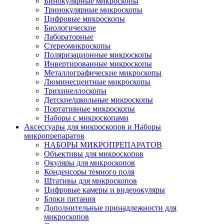
Бинокулярные микроскопы
Тринокулярные микроскопы
Цифровые микроскопы
Биологические
Лабораторные
Стереомикроскопы
Поляризационные микроскопы
Инвертированные микроскопы
Металлографические микроскопы
Люминесцентные микроскопы
Трихинеллоскопы
Детские/школьные микроскопы
Портативные микроскопы
Наборы с микроскопами
Аксессуары для микроскопов и Наборы
микропрепаратов
НАБОРЫ МИКРОПРЕПАРАТОВ
Объективы для микроскопов
Окуляры для микроскопов
Конденсоры темного поля
Штативы для микроскопов
Цифровые камеры и видеоокуляры
Блоки питания
Дополнительные принадлежности для
микроскопов