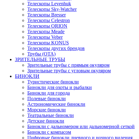
Телескопы Levenhuk
Телескопы Sky-Watcher
Телескопы Bresser
Телескопы Celestron
Телескопы ORION
Телескопы Meade
Телескопы Veber
Телескопы KONUS
Телескопы других брендов
Трубы (ОТА)
ЗРИТЕЛЬНЫЕ ТРУБЫ
Зрительные трубы с прямым окуляром
Зрительные трубы с угловым окуляром
БИНОКЛИ
Туристические бинокли
Бинокли для охоты и рыбалки
Бинокли для города
Полевые бинокли
Астрономические бинокли
Морские бинокли
Театральные бинокли
Детские бинокли
Бинокли с дальномером или дальномерной сеткой
Бинокли с компасом
Цифровые бинокли дневного и ночного видения