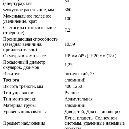
50
(апертура), мм
Фокусное расстояние, мм
360
Максимальное полезное
100
увеличение, крат
Светосила (относительное
7,2
отверстие)
Проницающая способность
(звездная величина,
10,59
приблизительно)
Окуляры в комплекте
H8 мм (45x), H20 мм (18x)
Посадочный диаметр
1,25
окуляров, дюймов
Искатель
оптический, 2х
Тренога
алюминий
Высота треноги, мм
400-1250
Тип управления
Ручное
Тип монтировки
Азимутальная
Материал трубы
алюминий
Уровень пользователя
Для детей, Для начинающих
Луна, планеты Солнечной
Предмет наблюдения
системы, удаленные наземные
объекты