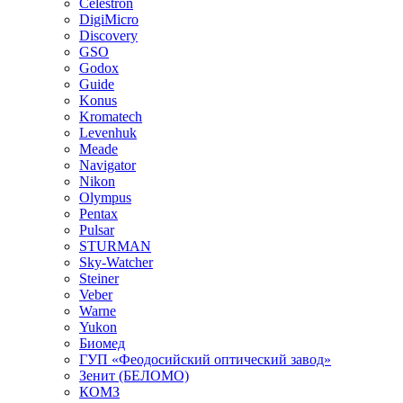
Celestron
DigiMicro
Discovery
GSO
Godox
Guide
Konus
Kromatech
Levenhuk
Meade
Navigator
Nikon
Olympus
Pentax
Pulsar
STURMAN
Sky-Watcher
Steiner
Veber
Warne
Yukon
Биомед
ГУП «Феодосийский оптический завод»
Зенит (БЕЛОМО)
КОМЗ