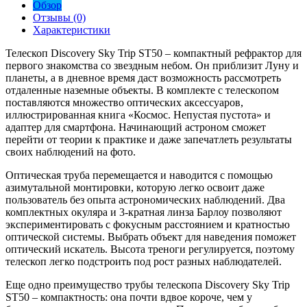
Обзор
Отзывы (0)
Характеристики
Телескоп Discovery Sky Trip ST50 – компактный рефрактор для
первого знакомства со звездным небом. Он приблизит Луну и
планеты, а в дневное время даст возможность рассмотреть
отдаленные наземные объекты. В комплекте с телескопом
поставляются множество оптических аксессуаров,
иллюстрированная книга «Космос. Непустая пустота» и
адаптер для смартфона. Начинающий астроном сможет
перейти от теории к практике и даже запечатлеть результаты
своих наблюдений на фото.
Оптическая труба перемещается и наводится с помощью
азимутальной монтировки, которую легко освоит даже
пользователь без опыта астрономических наблюдений. Два
комплектных окуляра и 3-кратная линза Барлоу позволяют
экспериментировать с фокусным расстоянием и кратностью
оптической системы. Выбрать объект для наведения поможет
оптический искатель. Высота треноги регулируется, поэтому
телескоп легко подстроить под рост разных наблюдателей.
Еще одно преимущество трубы телескопа Discovery Sky Trip
ST50 – компактность: она почти вдвое короче, чем у