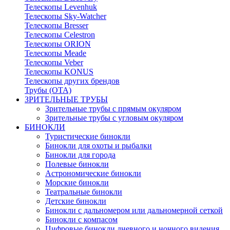
Телескопы Levenhuk
Телескопы Sky-Watcher
Телескопы Bresser
Телескопы Celestron
Телескопы ORION
Телескопы Meade
Телескопы Veber
Телескопы KONUS
Телескопы других брендов
Трубы (ОТА)
ЗРИТЕЛЬНЫЕ ТРУБЫ
Зрительные трубы с прямым окуляром
Зрительные трубы с угловым окуляром
БИНОКЛИ
Туристические бинокли
Бинокли для охоты и рыбалки
Бинокли для города
Полевые бинокли
Астрономические бинокли
Морские бинокли
Театральные бинокли
Детские бинокли
Бинокли с дальномером или дальномерной сеткой
Бинокли с компасом
Цифровые бинокли дневного и ночного видения