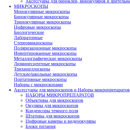
Аксессуары для биноклей, монокуляров и зрительн
МИКРОСКОПЫ
Монокулярные микроскопы
Бинокулярные микроскопы
Тринокулярные микроскопы
Цифровые микроскопы
Биологические
Лабораторные
Стереомикроскопы
Поляризационные микроскопы
Инвертированные микроскопы
Металлографические микроскопы
Люминесцентные микроскопы
Трихинеллоскопы
Детские/школьные микроскопы
Портативные микроскопы
Наборы с микроскопами
Аксессуары для микроскопов и Наборы микропрепаратов
НАБОРЫ МИКРОПРЕПАРАТОВ
Объективы для микроскопов
Окуляры для микроскопов
Конденсоры темного поля
Штативы для микроскопов
Цифровые камеры и видеоокуляры
Блоки питания