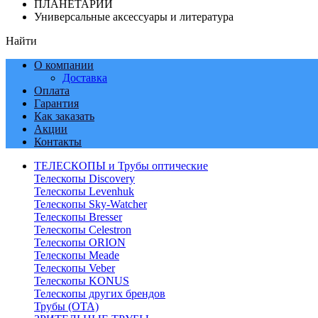
ПЛАНЕТАРИИ
Универсальные аксессуары и литература
Найти
О компании
Доставка
Оплата
Гарантия
Как заказать
Акции
Контакты
ТЕЛЕСКОПЫ и Трубы оптические
Телескопы Discovery
Телескопы Levenhuk
Телескопы Sky-Watcher
Телескопы Bresser
Телескопы Celestron
Телескопы ORION
Телескопы Meade
Телескопы Veber
Телескопы KONUS
Телескопы других брендов
Трубы (ОТА)