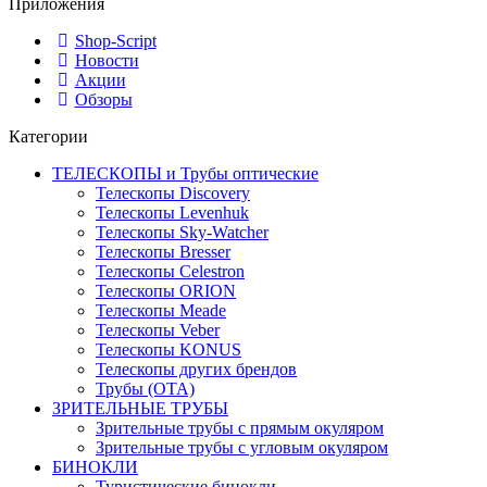
Приложения
Shop-Script
Новости
Акции
Обзоры
Категории
ТЕЛЕСКОПЫ и Трубы оптические
Телескопы Discovery
Телескопы Levenhuk
Телескопы Sky-Watcher
Телескопы Bresser
Телескопы Celestron
Телескопы ORION
Телескопы Meade
Телескопы Veber
Телескопы KONUS
Телескопы других брендов
Трубы (ОТА)
ЗРИТЕЛЬНЫЕ ТРУБЫ
Зрительные трубы с прямым окуляром
Зрительные трубы с угловым окуляром
БИНОКЛИ
Туристические бинокли