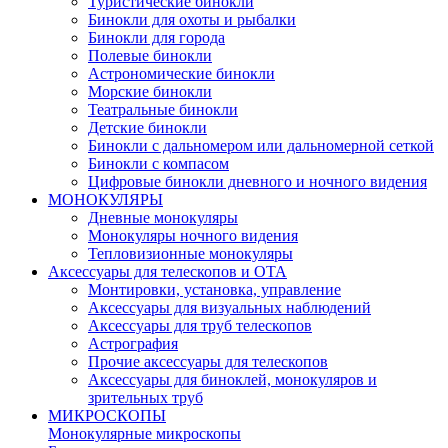
Туристические бинокли
Бинокли для охоты и рыбалки
Бинокли для города
Полевые бинокли
Астрономические бинокли
Морские бинокли
Театральные бинокли
Детские бинокли
Бинокли с дальномером или дальномерной сеткой
Бинокли с компасом
Цифровые бинокли дневного и ночного видения
МОНОКУЛЯРЫ
Дневные монокуляры
Монокуляры ночного видения
Тепловизионные монокуляры
Аксессуары для телескопов и ОТА
Монтировки, установка, управление
Аксессуары для визуальных наблюдений
Аксессуары для труб телескопов
Астрография
Прочие аксессуары для телескопов
Аксессуары для биноклей, монокуляров и
зрительных труб
МИКРОСКОПЫ
Монокулярные микроскопы