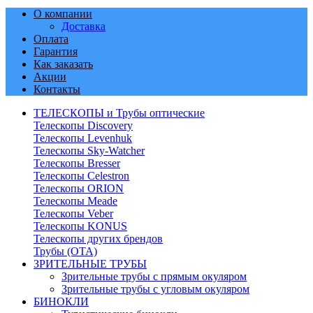
О компании
Доставка
Оплата
Гарантия
Как заказать
Акции
Контакты
ТЕЛЕСКОПЫ и Трубы оптические
Телескопы Discovery
Телескопы Levenhuk
Телескопы Sky-Watcher
Телескопы Bresser
Телескопы Celestron
Телескопы ORION
Телескопы Meade
Телескопы Veber
Телескопы KONUS
Телескопы других брендов
Трубы (ОТА)
ЗРИТЕЛЬНЫЕ ТРУБЫ
Зрительные трубы с прямым окуляром
Зрительные трубы с угловым окуляром
БИНОКЛИ