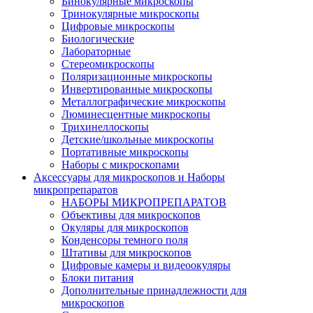
Бинокулярные микроскопы
Тринокулярные микроскопы
Цифровые микроскопы
Биологические
Лабораторные
Стереомикроскопы
Поляризационные микроскопы
Инвертированные микроскопы
Металлографические микроскопы
Люминесцентные микроскопы
Трихинеллоскопы
Детские/школьные микроскопы
Портативные микроскопы
Наборы с микроскопами
Аксессуары для микроскопов и Наборы
микропрепаратов
НАБОРЫ МИКРОПРЕПАРАТОВ
Объективы для микроскопов
Окуляры для микроскопов
Конденсоры темного поля
Штативы для микроскопов
Цифровые камеры и видеоокуляры
Блоки питания
Дополнительные принадлежности для
микроскопов