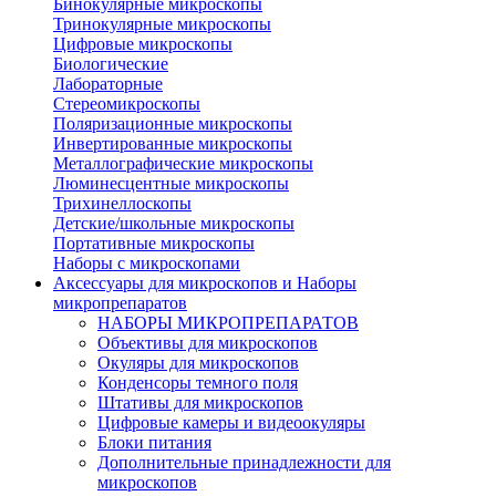
Бинокулярные микроскопы
Тринокулярные микроскопы
Цифровые микроскопы
Биологические
Лабораторные
Стереомикроскопы
Поляризационные микроскопы
Инвертированные микроскопы
Металлографические микроскопы
Люминесцентные микроскопы
Трихинеллоскопы
Детские/школьные микроскопы
Портативные микроскопы
Наборы с микроскопами
Аксессуары для микроскопов и Наборы
микропрепаратов
НАБОРЫ МИКРОПРЕПАРАТОВ
Объективы для микроскопов
Окуляры для микроскопов
Конденсоры темного поля
Штативы для микроскопов
Цифровые камеры и видеоокуляры
Блоки питания
Дополнительные принадлежности для
микроскопов