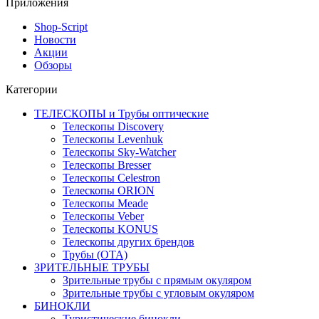
Приложения
Shop-Script
Новости
Акции
Обзоры
Категории
ТЕЛЕСКОПЫ и Трубы оптические
Телескопы Discovery
Телескопы Levenhuk
Телескопы Sky-Watcher
Телескопы Bresser
Телескопы Celestron
Телескопы ORION
Телескопы Meade
Телескопы Veber
Телескопы KONUS
Телескопы других брендов
Трубы (ОТА)
ЗРИТЕЛЬНЫЕ ТРУБЫ
Зрительные трубы с прямым окуляром
Зрительные трубы с угловым окуляром
БИНОКЛИ
Туристические бинокли