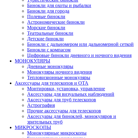
Бинокли для охоты и рыбалки
Бинокли для города
Полевые бинокли
Астрономические бинокли
Морские бинокли
Театральные бинокли
Детские бинокли
Бинокли с дальномером или дальномерной сеткой
Бинокли с компасом
Цифровые бинокли дневного и ночного видения
МОНОКУЛЯРЫ
Дневные монокуляры
Монокуляры ночного видения
Тепловизионные монокуляры
Аксессуары для телескопов и ОТА
Монтировки, установка, управление
Аксессуары для визуальных наблюдений
Аксессуары для труб телескопов
Астрография
Прочие аксессуары для телескопов
Аксессуары для биноклей, монокуляров и
зрительных труб
МИКРОСКОПЫ
Монокулярные микроскопы