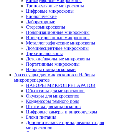
Бинокулярные микроскопы
Тринокулярные микроскопы
Цифровые микроскопы
Биологические
Лабораторные
Стереомикроскопы
Поляризационные микроскопы
Инвертированные микроскопы
Металлографические микроскопы
Люминесцентные микроскопы
Трихинеллоскопы
Детские/школьные микроскопы
Портативные микроскопы
Наборы с микроскопами
Аксессуары для микроскопов и Наборы
микропрепаратов
НАБОРЫ МИКРОПРЕПАРАТОВ
Объективы для микроскопов
Окуляры для микроскопов
Конденсоры темного поля
Штативы для микроскопов
Цифровые камеры и видеоокуляры
Блоки питания
Дополнительные принадлежности для
микроскопов