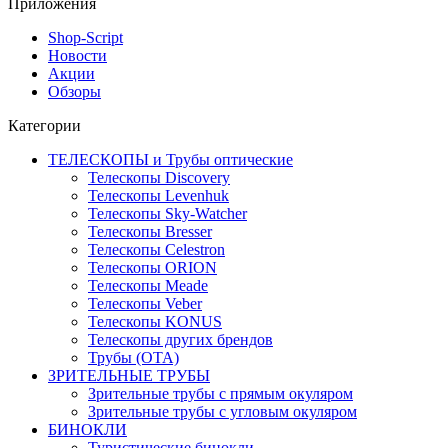
Приложения
Shop-Script
Новости
Акции
Обзоры
Категории
ТЕЛЕСКОПЫ и Трубы оптические
Телескопы Discovery
Телескопы Levenhuk
Телескопы Sky-Watcher
Телескопы Bresser
Телескопы Celestron
Телескопы ORION
Телескопы Meade
Телескопы Veber
Телескопы KONUS
Телескопы других брендов
Трубы (ОТА)
ЗРИТЕЛЬНЫЕ ТРУБЫ
Зрительные трубы с прямым окуляром
Зрительные трубы с угловым окуляром
БИНОКЛИ
Туристические бинокли