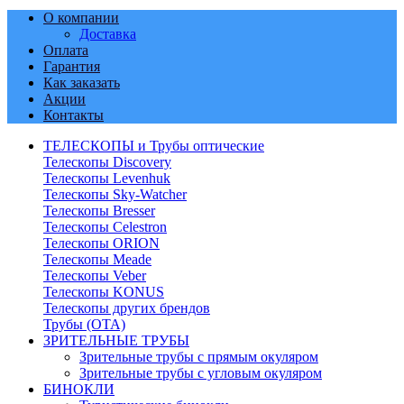
О компании
Доставка
Оплата
Гарантия
Как заказать
Акции
Контакты
ТЕЛЕСКОПЫ и Трубы оптические
Телескопы Discovery
Телескопы Levenhuk
Телескопы Sky-Watcher
Телескопы Bresser
Телескопы Celestron
Телескопы ORION
Телескопы Meade
Телескопы Veber
Телескопы KONUS
Телескопы других брендов
Трубы (ОТА)
ЗРИТЕЛЬНЫЕ ТРУБЫ
Зрительные трубы с прямым окуляром
Зрительные трубы с угловым окуляром
БИНОКЛИ