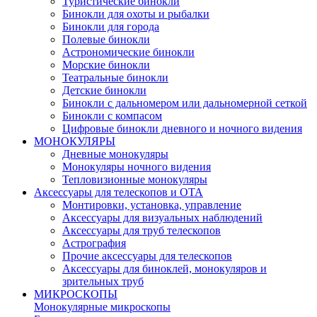
Туристические бинокли
Бинокли для охоты и рыбалки
Бинокли для города
Полевые бинокли
Астрономические бинокли
Морские бинокли
Театральные бинокли
Детские бинокли
Бинокли с дальномером или дальномерной сеткой
Бинокли с компасом
Цифровые бинокли дневного и ночного видения
МОНОКУЛЯРЫ
Дневные монокуляры
Монокуляры ночного видения
Тепловизионные монокуляры
Аксессуары для телескопов и ОТА
Монтировки, установка, управление
Аксессуары для визуальных наблюдений
Аксессуары для труб телескопов
Астрография
Прочие аксессуары для телескопов
Аксессуары для биноклей, монокуляров и
зрительных труб
МИКРОСКОПЫ
Монокулярные микроскопы