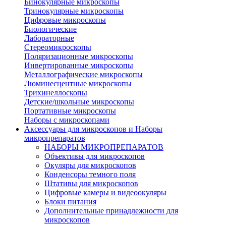
Бинокулярные микроскопы
Тринокулярные микроскопы
Цифровые микроскопы
Биологические
Лабораторные
Стереомикроскопы
Поляризационные микроскопы
Инвертированные микроскопы
Металлографические микроскопы
Люминесцентные микроскопы
Трихинеллоскопы
Детские/школьные микроскопы
Портативные микроскопы
Наборы с микроскопами
Аксессуары для микроскопов и Наборы
микропрепаратов
НАБОРЫ МИКРОПРЕПАРАТОВ
Объективы для микроскопов
Окуляры для микроскопов
Конденсоры темного поля
Штативы для микроскопов
Цифровые камеры и видеоокуляры
Блоки питания
Дополнительные принадлежности для
микроскопов