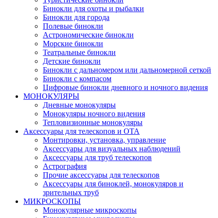
Бинокли для охоты и рыбалки
Бинокли для города
Полевые бинокли
Астрономические бинокли
Морские бинокли
Театральные бинокли
Детские бинокли
Бинокли с дальномером или дальномерной сеткой
Бинокли с компасом
Цифровые бинокли дневного и ночного видения
МОНОКУЛЯРЫ
Дневные монокуляры
Монокуляры ночного видения
Тепловизионные монокуляры
Аксессуары для телескопов и ОТА
Монтировки, установка, управление
Аксессуары для визуальных наблюдений
Аксессуары для труб телескопов
Астрография
Прочие аксессуары для телескопов
Аксессуары для биноклей, монокуляров и
зрительных труб
МИКРОСКОПЫ
Монокулярные микроскопы