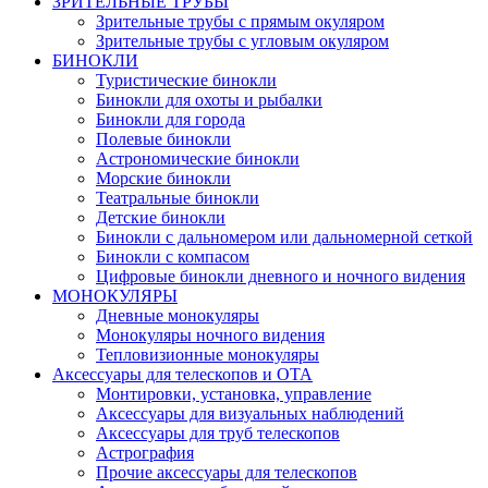
ЗРИТЕЛЬНЫЕ ТРУБЫ
Зрительные трубы с прямым окуляром
Зрительные трубы с угловым окуляром
БИНОКЛИ
Туристические бинокли
Бинокли для охоты и рыбалки
Бинокли для города
Полевые бинокли
Астрономические бинокли
Морские бинокли
Театральные бинокли
Детские бинокли
Бинокли с дальномером или дальномерной сеткой
Бинокли с компасом
Цифровые бинокли дневного и ночного видения
МОНОКУЛЯРЫ
Дневные монокуляры
Монокуляры ночного видения
Тепловизионные монокуляры
Аксессуары для телескопов и ОТА
Монтировки, установка, управление
Аксессуары для визуальных наблюдений
Аксессуары для труб телескопов
Астрография
Прочие аксессуары для телескопов