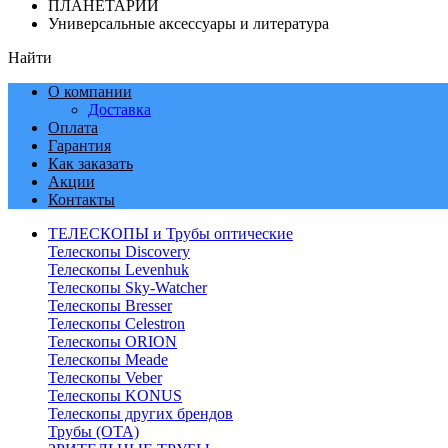
ПЛАНЕТАРИИ
Универсальные аксессуары и литература
Найти
О компании
Доставка
Оплата
Гарантия
Как заказать
Акции
Контакты
ТЕЛЕСКОПЫ и Трубы оптические
Телескопы Discovery
Телескопы Levenhuk
Телескопы Sky-Watcher
Телескопы Bresser
Телескопы Celestron
Телескопы ORION
Телескопы Meade
Телескопы Veber
Телескопы KONUS
Телескопы других брендов
Трубы (ОТА)