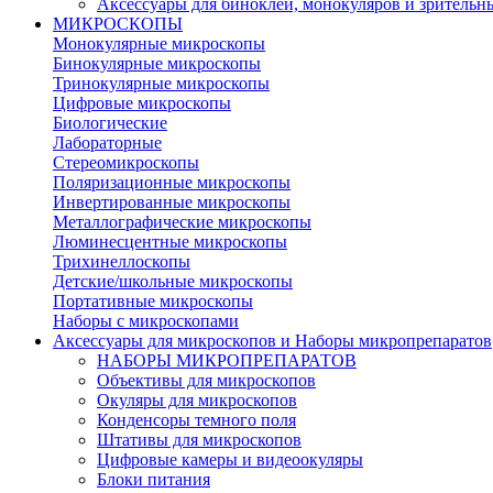
Аксессуары для биноклей, монокуляров и зрительн
МИКРОСКОПЫ
Монокулярные микроскопы
Бинокулярные микроскопы
Тринокулярные микроскопы
Цифровые микроскопы
Биологические
Лабораторные
Стереомикроскопы
Поляризационные микроскопы
Инвертированные микроскопы
Металлографические микроскопы
Люминесцентные микроскопы
Трихинеллоскопы
Детские/школьные микроскопы
Портативные микроскопы
Наборы с микроскопами
Аксессуары для микроскопов и Наборы микропрепаратов
НАБОРЫ МИКРОПРЕПАРАТОВ
Объективы для микроскопов
Окуляры для микроскопов
Конденсоры темного поля
Штативы для микроскопов
Цифровые камеры и видеоокуляры
Блоки питания