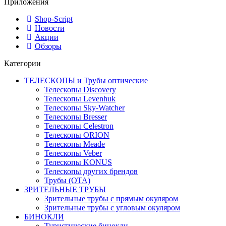
Приложения
Shop-Script
Новости
Акции
Обзоры
Категории
ТЕЛЕСКОПЫ и Трубы оптические
Телескопы Discovery
Телескопы Levenhuk
Телескопы Sky-Watcher
Телескопы Bresser
Телескопы Celestron
Телескопы ORION
Телескопы Meade
Телескопы Veber
Телескопы KONUS
Телескопы других брендов
Трубы (ОТА)
ЗРИТЕЛЬНЫЕ ТРУБЫ
Зрительные трубы с прямым окуляром
Зрительные трубы с угловым окуляром
БИНОКЛИ
Туристические бинокли