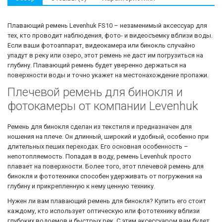
Плавающий ремень Levenhuk FS10 – незаменимый аксессуар для
тех, кто проводит наблюдения, фото- и видеосъемку вблизи воды.
Если ваши фотоаппарат, видеокамера или бинокль случайно
упадут в реку или озеро, этот ремень не даст им погрузиться на
глубину. Плавающий ремень будет уверенно держаться на
поверхности воды и точно укажет на местонахождение пропажи.
Плечевой ремень для бинокля и
фотокамеры от компании Levenhuk
Ремень для бинокля сделан из текстиля и предназначен для
ношения на плече. Он длинный, широкий и удобный, особенно при
длительных пеших переходах. Его основная особенность –
непотопляемость. Попадая в воду, ремень Levenhuk просто
плавает на поверхности. Более того, этот плечевой ремень для
бинокля и фототехники способен удерживать от погружения на
глубину и прикрепленную к нему ценную технику.
Нужен ли вам плавающий ремень для бинокля? Купить его стоит
каждому, кто использует оптическую или фототехнику вблизи
глубоких водоемов и быстрых рек. С этим аксессуаром вам будет