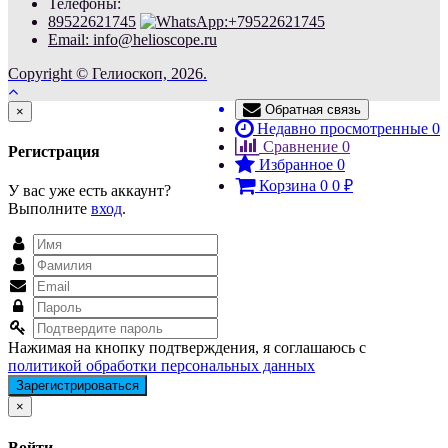
Телефоны:
89522621745
Email: info@helioscope.ru
Copyright © Гелиоскоп, 2026.
Обратная связь
Close
×
Недавно просмотренные
0
Сравнение
0
Регистрация
Избранное
0
Корзина
0
0
₽
У вас уже есть аккаунт?
Выполните
вход
.
Нажимая на кнопку подтверждения, я соглашаюсь с
политикой обработки персональных данных
Close
×
Войти