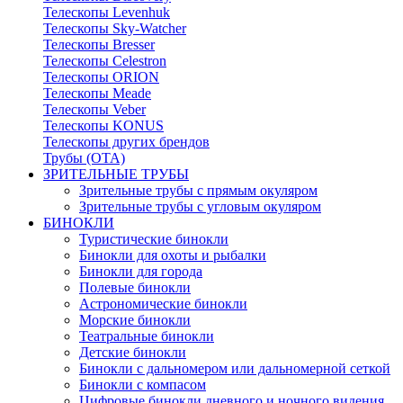
Телескопы Levenhuk
Телескопы Sky-Watcher
Телескопы Bresser
Телескопы Celestron
Телескопы ORION
Телескопы Meade
Телескопы Veber
Телескопы KONUS
Телескопы других брендов
Трубы (ОТА)
ЗРИТЕЛЬНЫЕ ТРУБЫ
Зрительные трубы с прямым окуляром
Зрительные трубы с угловым окуляром
БИНОКЛИ
Туристические бинокли
Бинокли для охоты и рыбалки
Бинокли для города
Полевые бинокли
Астрономические бинокли
Морские бинокли
Театральные бинокли
Детские бинокли
Бинокли с дальномером или дальномерной сеткой
Бинокли с компасом
Цифровые бинокли дневного и ночного видения