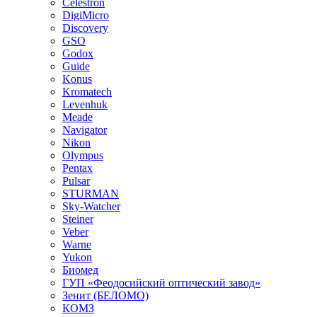
Celestron
DigiMicro
Discovery
GSO
Godox
Guide
Konus
Kromatech
Levenhuk
Meade
Navigator
Nikon
Olympus
Pentax
Pulsar
STURMAN
Sky-Watcher
Steiner
Veber
Warne
Yukon
Биомед
ГУП «Феодосийский оптический завод»
Зенит (БЕЛОМО)
КОМЗ