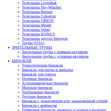
Телескопы Levenhuk
Телескопы Sky-Watcher
Телескопы Bresser
Телескопы Celestron
Телескопы ORION
Телескопы Meade
Телескопы Veber
Телескопы KONUS
Телескопы других брендов
Трубы (ОТА)
ЗРИТЕЛЬНЫЕ ТРУБЫ
Зрительные трубы с прямым окуляром
Зрительные трубы с угловым окуляром
БИНОКЛИ
Туристические бинокли
Бинокли для охоты и рыбалки
Бинокли для города
Полевые бинокли
Астрономические бинокли
Морские бинокли
Театральные бинокли
Детские бинокли
Бинокли с дальномером или дальномерной сеткой
Бинокли с компасом
Цифровые бинокли дневного и ночного видения