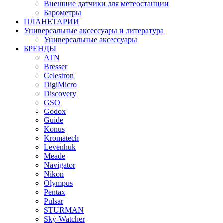
Внешние датчики для метеостанции
Барометры
ПЛАНЕТАРИИ
Универсальные аксессуары и литература
Универсальные аксессуары
БРЕНДЫ
ATN
Bresser
Celestron
DigiMicro
Discovery
GSO
Godox
Guide
Konus
Kromatech
Levenhuk
Meade
Navigator
Nikon
Olympus
Pentax
Pulsar
STURMAN
Sky-Watcher