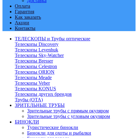
Доставка
Оплата
Гарантия
Как заказать
Акции
Контакты
ТЕЛЕСКОПЫ и Трубы оптические
Телескопы Discovery
Телескопы Levenhuk
Телескопы Sky-Watcher
Телескопы Bresser
Телескопы Celestron
Телескопы ORION
Телескопы Meade
Телескопы Veber
Телескопы KONUS
Телескопы других брендов
Трубы (ОТА)
ЗРИТЕЛЬНЫЕ ТРУБЫ
Зрительные трубы с прямым окуляром
Зрительные трубы с угловым окуляром
БИНОКЛИ
Туристические бинокли
Бинокли для охоты и рыбалки