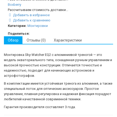
Boxberry
Рассчитываем стоимость доставки...
Добавить в избранное
Добавить к сравнению
Категории:
Монтировки
Поделиться:
Обзор
Отзывы (0)
Характеристики
Монтировка
Sky
-
Watcher
EQ2
с
алюминиевой
треногой
—
это
модель
экваториального
типа
,
оснащенная
ручным
управлением
и
высокой
прочностью
конструкции
.
Отличается
точностью
и
надежностью
,
подходит
для
начинающих
астрономов
и
астрофотографов
.
В
комплектации
имеется
устойчивая
тренога
из
алюминия
,
а
также
специальный
лоток
для
оптических
аксессуаров
.
Простое
управление
,
плавная
регулировка
и
надежная
фиксация
порадуют
любителей
качественной
современной
техники
.
Гарантия
производителя
составляет
3
года
.