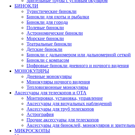
Зрительные трубы с угловым окуляром
БИНОКЛИ
Туристические бинокли
Бинокли для охоты и рыбалки
Бинокли для города
Полевые бинокли
Астрономические бинокли
Морские бинокли
Театральные бинокли
Детские бинокли
Бинокли с дальномером или дальномерной сеткой
Бинокли с компасом
Цифровые бинокли дневного и ночного видения
МОНОКУЛЯРЫ
Дневные монокуляры
Монокуляры ночного видения
Тепловизионные монокуляры
Аксессуары для телескопов и ОТА
Монтировки, установка, управление
Аксессуары для визуальных наблюдений
Аксессуары для труб телескопов
Астрография
Прочие аксессуары для телескопов
Аксессуары для биноклей, монокуляров и зрительн
МИКРОСКОПЫ