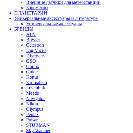
Внешние датчики для метеостанции
Барометры
ПЛАНЕТАРИИ
Универсальные аксессуары и литература
Универсальные аксессуары
БРЕНДЫ
ATN
Bresser
Celestron
DigiMicro
Discovery
GSO
Godox
Guide
Konus
Kromatech
Levenhuk
Meade
Navigator
Nikon
Olympus
Pentax
Pulsar
STURMAN
Sky-Watcher