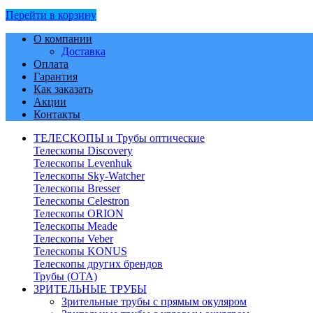
Перейти в корзину
О компании
Доставка
Оплата
Гарантия
Как заказать
Акции
Контакты
ТЕЛЕСКОПЫ и Трубы оптические
Телескопы Discovery
Телескопы Levenhuk
Телескопы Sky-Watcher
Телескопы Bresser
Телескопы Celestron
Телескопы ORION
Телескопы Meade
Телескопы Veber
Телескопы KONUS
Телескопы других брендов
Трубы (ОТА)
ЗРИТЕЛЬНЫЕ ТРУБЫ
Зрительные трубы с прямым окуляром